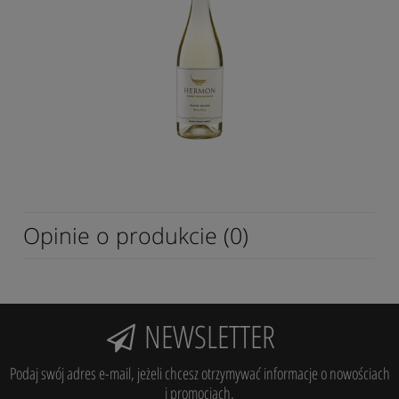
Opinie o produkcie (0)
NEWSLETTER
Podaj swój adres e-mail, jeżeli chcesz otrzymywać informacje o nowościach
i promocjach.