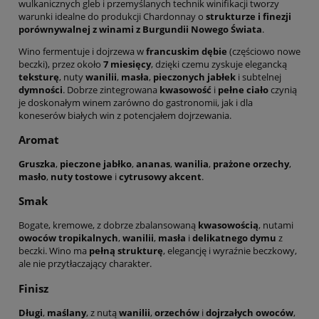
wulkanicznych gleb i przemyślanych technik winifikacji tworzy
warunki idealne do produkcji Chardonnay o
strukturze i finezji
porównywalnej z winami z Burgundii Nowego Świata
.
Wino fermentuje i dojrzewa w
francuskim dębie
(częściowo nowe
beczki), przez około
7 miesięcy
, dzięki czemu zyskuje elegancką
teksturę
, nuty
wanilii
,
masła
,
pieczonych jabłek
i subtelnej
dymności
. Dobrze zintegrowana
kwasowość
i
pełne ciało
czynią
je doskonałym winem zarówno do gastronomii, jak i dla
koneserów białych win z potencjałem dojrzewania.
Aromat
Gruszka
,
pieczone jabłko
,
ananas
,
wanilia
,
prażone orzechy
,
masło
,
nuty tostowe
i
cytrusowy akcent
.
Smak
Bogate, kremowe, z dobrze zbalansowaną
kwasowością
, nutami
owoców tropikalnych
,
wanilii
,
masła
i
delikatnego dymu
z
beczki. Wino ma
pełną strukturę
, elegancję i wyraźnie beczkowy,
ale nie przytłaczający charakter.
Finisz
Długi
,
maślany
, z nutą
wanilii
,
orzechów
i
dojrzałych owoców
,