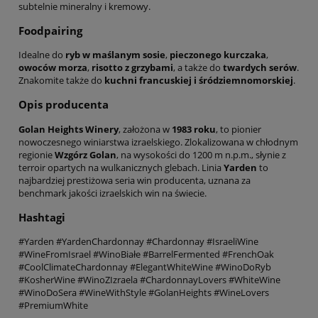
subtelnie mineralny i kremowy.
Foodpairing
Idealne do
ryb w maślanym sosie
,
pieczonego kurczaka
,
owoców morza
,
risotto z grzybami
, a także do
twardych serów
.
Znakomite także do
kuchni francuskiej i śródziemnomorskiej
.
Opis producenta
Golan Heights Winery
, założona w
1983 roku
, to pionier
nowoczesnego winiarstwa izraelskiego. Zlokalizowana w chłodnym
regionie
Wzgórz Golan
, na wysokości do 1200 m n.p.m., słynie z
terroir opartych na wulkanicznych glebach. Linia
Yarden
to
najbardziej prestiżowa seria win producenta, uznana za
benchmark jakości izraelskich win na świecie.
Hashtagi
#Yarden #YardenChardonnay #Chardonnay #IsraeliWine
#WineFromIsrael #WinoBiałe #BarrelFermented #FrenchOak
#CoolClimateChardonnay #ElegantWhiteWine #WinoDoRyb
#KosherWine #WinoZIzraela #ChardonnayLovers #WhiteWine
#WinoDoSera #WineWithStyle #GolanHeights #WineLovers
#PremiumWhite