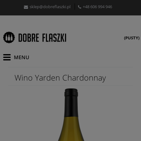
sklep@dobreflaszki.pl
+48 606 994 946
(PUSTY)
Wino Yarden Chardonnay