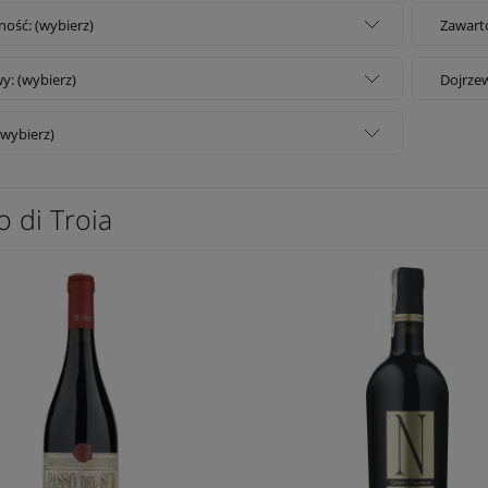
ość: (wybierz)
Zawarto
y: (wybierz)
Dojrzew
(wybierz)
 di Troia