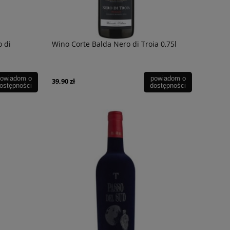
 di
Wino Corte Balda Nero di Troia 0,75l
owiadom o
powiadom o
39,90 zł
ostępności
dostępności