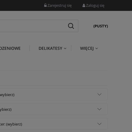
Zarejestruj się
Zaloguj się
(PUSTY)
DZENIOWE
DELIKATESY
WIĘCEJ
wybierz)
wybierz)
er: (wybierz)