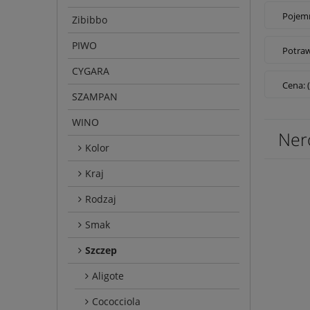
Pojemn
Zibibbo
PIWO
Potraw
CYGARA
Cena: 
SZAMPAN
WINO
Nero
Kolor
Kraj
Rodzaj
Smak
Szczep
Aligote
Cococciola