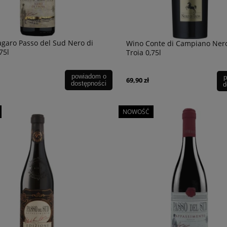
garo Passo del Sud Nero di
Wino Conte di Campiano Nero
75l
Troia 0,75l
powiadom o
p
69,90 zł
dostępności
d
NOWOŚĆ