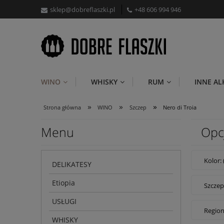
sklep@dobreflaszki.pl
+48 606 994 946
WINO
WHISKY
RUM
INNE A
»
»
»
Strona główna
WINO
Szczep
Nero di Troia
Menu
Opc
Kolor:
DELIKATESY
Etiopia
Szczep
USŁUGI
Region
WHISKY