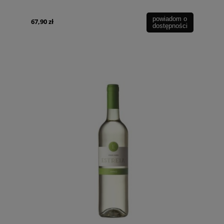
powiadom o
67,90 zł
dostępności