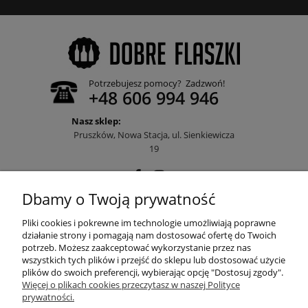
Potrzebujesz pomocy? Zadzwoń!
+48 606 994 946
Nasz sklep:
Pruszków, Nowa Stacja, ul. Sienkiewicza
19
Dbamy o Twoją prywatność
POMOC
Pliki cookies i pokrewne im technologie umożliwiają poprawne
działanie strony i pomagają nam dostosować ofertę do Twoich
potrzeb. Możesz zaakceptować wykorzystanie przez nas
wszystkich tych plików i przejść do sklepu lub dostosować użycie
MOJE KONTO
plików do swoich preferencji, wybierając opcję "Dostosuj zgody".
Więcej o plikach cookies przeczytasz w naszej Polityce
prywatności.