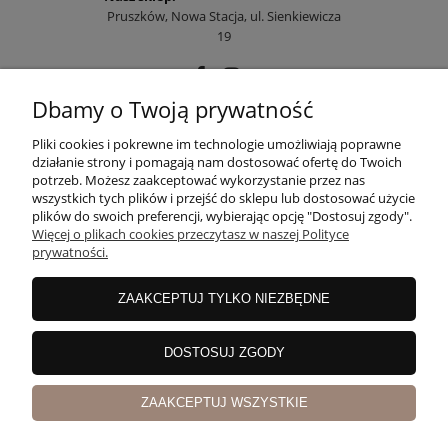
Pruszków, Nowa Stacja, ul. Sienkiewicza
19
Dbamy o Twoją prywatność
POMOC
Pliki cookies i pokrewne im technologie umożliwiają poprawne
działanie strony i pomagają nam dostosować ofertę do Twoich
potrzeb. Możesz zaakceptować wykorzystanie przez nas
wszystkich tych plików i przejść do sklepu lub dostosować użycie
MOJE KONTO
plików do swoich preferencji, wybierając opcję "Dostosuj zgody".
Więcej o plikach cookies przeczytasz w naszej Polityce
prywatności.
PŁATNOŚCI I DOSTAWA
ZAAKCEPTUJ TYLKO NIEZBĘDNE
INFORMACJE
DOSTOSUJ ZGODY
ZAAKCEPTUJ WSZYSTKIE
O NAS