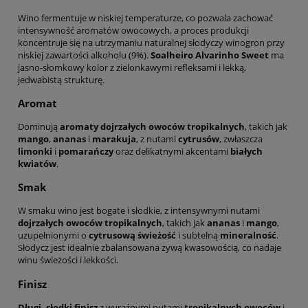
Wino fermentuje w niskiej temperaturze, co pozwala zachować
intensywność aromatów owocowych, a proces produkcji
koncentruje się na utrzymaniu naturalnej słodyczy winogron przy
niskiej zawartości alkoholu (9%).
Soalheiro Alvarinho Sweet
ma
jasno-słomkowy kolor z zielonkawymi refleksami i lekką,
jedwabistą strukturę.
Aromat
Dominują
aromaty dojrzałych owoców tropikalnych
, takich jak
mango
,
ananas
i
marakuja
, z nutami
cytrusów
, zwłaszcza
limonki
i
pomarańczy
oraz delikatnymi akcentami
białych
kwiatów
.
Smak
W smaku wino jest bogate i słodkie, z intensywnymi nutami
dojrzałych owoców tropikalnych
, takich jak
ananas
i
mango
,
uzupełnionymi o
cytrusową świeżość
i subtelną
mineralność
.
Słodycz jest idealnie zbalansowana żywą kwasowością, co nadaje
winu świeżości i lekkości.
Finisz
Długi, słodki finisz
z wyraźnymi nutami
tropikalnych owoców
i