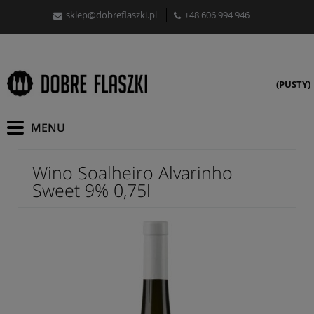
sklep@dobreflaszki.pl
+48 606 994 946
(PUSTY)
Wino Soalheiro Alvarinho
Sweet 9% 0,75l