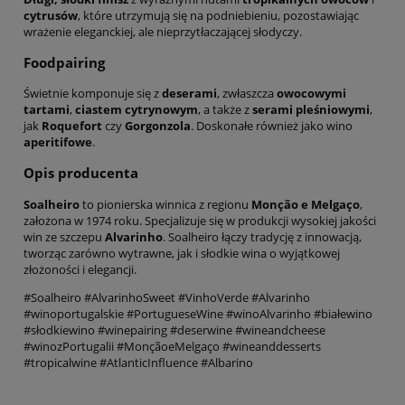
cytrusów
, które utrzymują się na podniebieniu, pozostawiając
wrażenie eleganckiej, ale nieprzytłaczającej słodyczy.
Foodpairing
Świetnie komponuje się z
deserami
, zwłaszcza
owocowymi
tartami
,
ciastem cytrynowym
, a także z
serami pleśniowymi
,
jak
Roquefort
czy
Gorgonzola
. Doskonałe również jako wino
aperitifowe
.
Opis producenta
Soalheiro
to pionierska winnica z regionu
Monção e Melgaço
,
założona w 1974 roku. Specjalizuje się w produkcji wysokiej jakości
win ze szczepu
Alvarinho
. Soalheiro łączy tradycję z innowacją,
tworząc zarówno wytrawne, jak i słodkie wina o wyjątkowej
złożoności i elegancji.
#Soalheiro #AlvarinhoSweet #VinhoVerde #Alvarinho
#winoportugalskie #PortugueseWine #winoAlvarinho #białewino
#słodkiewino #winepairing #deserwine #wineandcheese
#winozPortugalii #MonçãoeMelgaço #wineanddesserts
#tropicalwine #AtlanticInfluence #Albarino