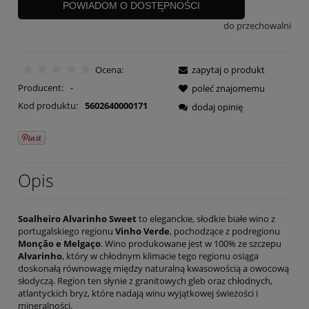
POWIADOM O DOSTĘPNOŚCI
do przechowalni
Ocena:
zapytaj o produkt
Producent:
-
poleć znajomemu
Kod produktu:
5602640000171
dodaj opinię
Opis
Soalheiro Alvarinho Sweet
to eleganckie, słodkie białe wino z
portugalskiego regionu
Vinho Verde
, pochodzące z podregionu
Monção e Melgaço
. Wino produkowane jest w 100% ze szczepu
Alvarinho
, który w chłodnym klimacie tego regionu osiąga
doskonałą równowagę między naturalną kwasowością a owocową
słodyczą. Region ten słynie z granitowych gleb oraz chłodnych,
atlantyckich bryz, które nadają winu wyjątkowej świeżości i
mineralności.