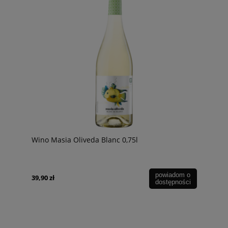
Wino Masia Oliveda Blanc 0,75l
powiadom o
39,90 zł
dostępności