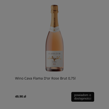
Wino Cava Flama D'or Rose Brut 0,75l
powiadom o
49,90 zł
dostępności