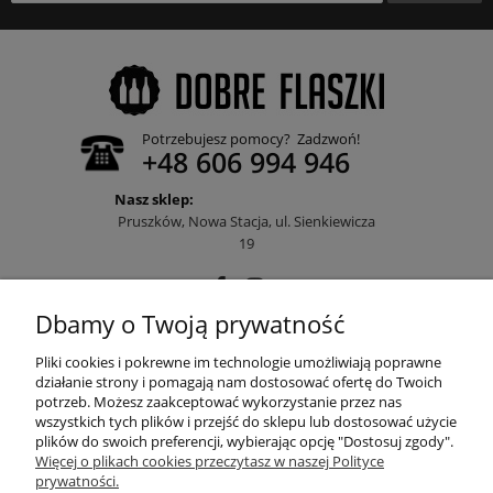
Potrzebujesz pomocy? Zadzwoń!
+48 606 994 946
Nasz sklep:
Pruszków, Nowa Stacja, ul. Sienkiewicza
19
Dbamy o Twoją prywatność
POMOC
Pliki cookies i pokrewne im technologie umożliwiają poprawne
działanie strony i pomagają nam dostosować ofertę do Twoich
potrzeb. Możesz zaakceptować wykorzystanie przez nas
wszystkich tych plików i przejść do sklepu lub dostosować użycie
MOJE KONTO
plików do swoich preferencji, wybierając opcję "Dostosuj zgody".
Więcej o plikach cookies przeczytasz w naszej Polityce
prywatności.