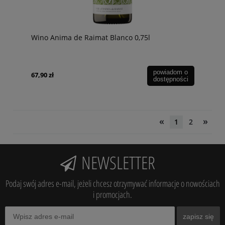
Wino Anima de Raimat Blanco 0,75l
powiadom o
67,90 zł
dostępności
«
»
1
2
NEWSLETTER
Podaj swój adres e-mail, jeżeli chcesz otrzymywać informacje o nowościach
i promocjach.
zapisz się