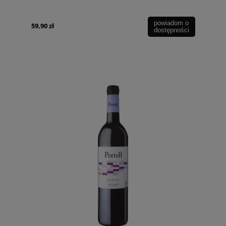
powiadom o
59,90 zł
dostępności