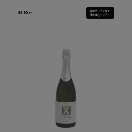
powiadom o
59,90 zł
dostępności