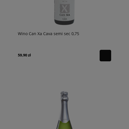
Wino Can Xa Cava semi sec 0,75
59,90 zł