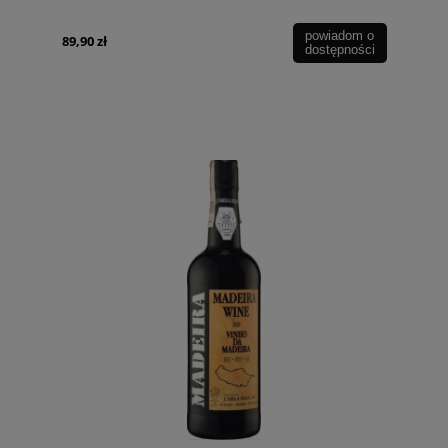
powiadom o
89,90 zł
dostępności