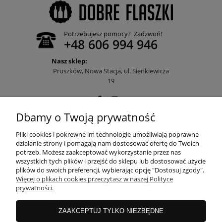
Potrzebujesz pomocy? Zadzwoń!
+48 606 994 946
Nasz sklep:
Pruszków, Nowa Stacja, ul. Sienkiewicza
19
Dbamy o Twoją prywatność
POMOC
Pliki cookies i pokrewne im technologie umożliwiają poprawne
działanie strony i pomagają nam dostosować ofertę do Twoich
potrzeb. Możesz zaakceptować wykorzystanie przez nas
wszystkich tych plików i przejść do sklepu lub dostosować użycie
MOJE KONTO
plików do swoich preferencji, wybierając opcję "Dostosuj zgody".
Więcej o plikach cookies przeczytasz w naszej Polityce
prywatności.
PŁATNOŚCI I DOSTAWA
ZAAKCEPTUJ TYLKO NIEZBĘDNE