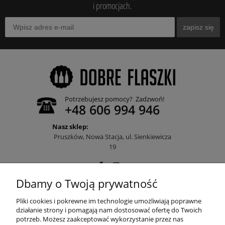
i promocjach.
zapisz się
Potrzebujesz pomocy? Zadzwoń!
+48 606 994 946
Nasz sklep:
Pruszków, Nowa Stacja, ul. Sienkiewicza
19
Dbamy o Twoją prywatność
POMOC
Pliki cookies i pokrewne im technologie umożliwiają poprawne
działanie strony i pomagają nam dostosować ofertę do Twoich
potrzeb. Możesz zaakceptować wykorzystanie przez nas