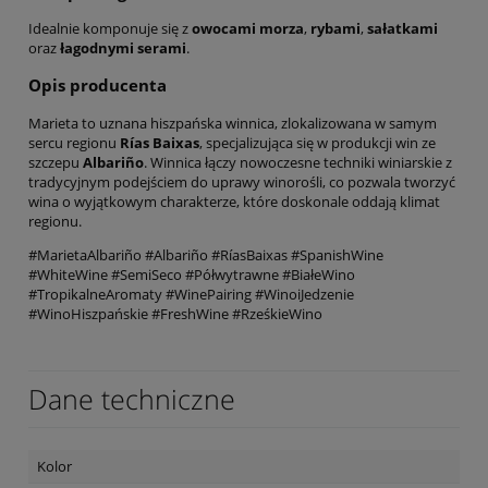
Idealnie komponuje się z
owocami morza
,
rybami
,
sałatkami
oraz
łagodnymi serami
.
Opis producenta
Marieta to uznana hiszpańska winnica, zlokalizowana w samym
sercu regionu
Rías Baixas
, specjalizująca się w produkcji win ze
szczepu
Albariño
. Winnica łączy nowoczesne techniki winiarskie z
tradycyjnym podejściem do uprawy winorośli, co pozwala tworzyć
wina o wyjątkowym charakterze, które doskonale oddają klimat
regionu.
#MarietaAlbariño #Albariño #RíasBaixas #SpanishWine
#WhiteWine #SemiSeco #Półwytrawne #BiałeWino
#TropikalneAromaty #WinePairing #WinoiJedzenie
#WinoHiszpańskie #FreshWine #RześkieWino
Dane techniczne
Kolor