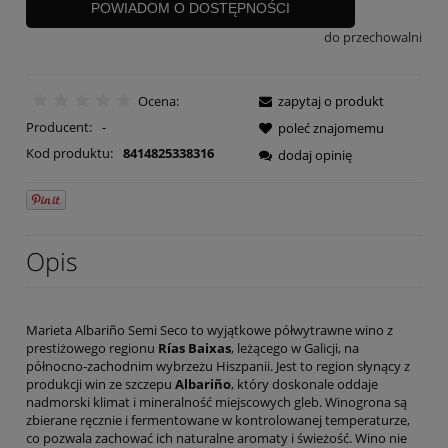
POWIADOM O DOSTĘPNOŚCI
do przechowalni
Ocena:
zapytaj o produkt
Producent:
-
poleć znajomemu
Kod produktu:
8414825338316
dodaj opinię
Opis
Marieta Albariño Semi Seco to wyjątkowe półwytrawne wino z
prestiżowego regionu
Rías Baixas
, leżącego w Galicji, na
północno-zachodnim wybrzeżu Hiszpanii. Jest to region słynący z
produkcji win ze szczepu
Albariño
, który doskonale oddaje
nadmorski klimat i mineralność miejscowych gleb. Winogrona są
zbierane ręcznie i fermentowane w kontrolowanej temperaturze,
co pozwala zachować ich naturalne aromaty i świeżość. Wino nie