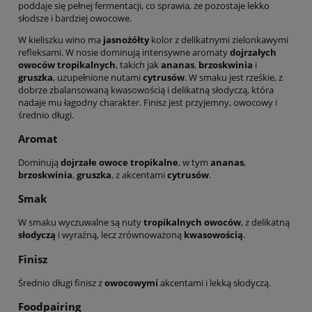
poddaje się pełnej fermentacji, co sprawia, że pozostaje lekko
słodsze i bardziej owocowe.
W kieliszku wino ma
jasnożółty
kolor z delikatnymi zielonkawymi
refleksami. W nosie dominują intensywne aromaty
dojrzałych
owoców tropikalnych
, takich jak
ananas
,
brzoskwinia
i
gruszka
, uzupełnione nutami
cytrusów
. W smaku jest rześkie, z
dobrze zbalansowaną kwasowością i delikatną słodyczą, która
nadaje mu łagodny charakter. Finisz jest przyjemny, owocowy i
średnio długi.
Aromat
Dominują
dojrzałe owoce tropikalne
, w tym
ananas
,
brzoskwinia
,
gruszka
, z akcentami
cytrusów
.
Smak
W smaku wyczuwalne są nuty
tropikalnych owoców
, z delikatną
słodyczą
i wyraźną, lecz zrównoważoną
kwasowością
.
Finisz
Średnio długi finisz z
owocowymi
akcentami i lekką słodyczą.
Foodpairing