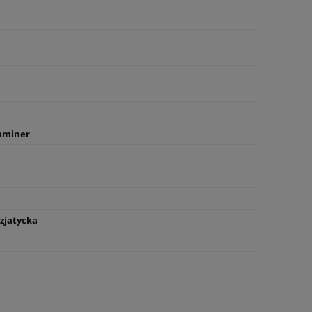
aminer
zjatycka