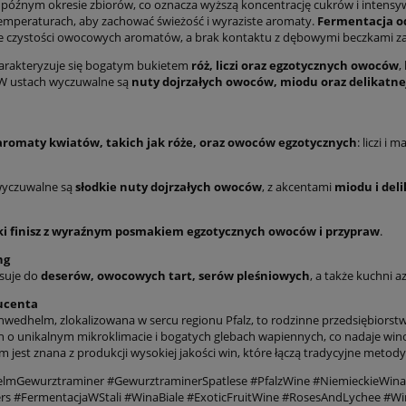
 późnym okresie zbiorów, co oznacza wyższą koncentrację cukrów i inten
temperaturach, aby zachować świeżość i wyraziste aromaty.
Fermentacja od
 czystości owocowych aromatów, a brak kontaktu z dębowymi beczkami zape
arakteryzuje się bogatym bukietem
róż, liczi oraz egzotycznych owoców
,
W ustach wyczuwalne są
nuty dojrzałych owoców, miodu oraz delikatn
aromaty kwiatów, takich jak róże, oraz owoców egzotycznych
: liczi i 
yczuwalne są
słodkie nuty dojrzałych owoców
, z akcentami
miodu i del
ki finisz z wyraźnym posmakiem egzotycznych owoców i przypraw
.
ng
asuje do
deserów, owocowych tart, serów pleśniowych
, a także kuchni a
ucenta
wedhelm, zlokalizowana w sercu regionu Pfalz, to rodzinne przedsiębiorstwo 
h o unikalnym mikroklimacie i bogatych glebach wapiennych, co nadaje win
 jest znana z produkcji wysokiej jakości win, które łączą tradycyjne meto
lmGewurztraminer #GewurztraminerSpatlese #PfalzWine #NiemieckieWina 
rs #FermentacjaWStali #WinaBiale #ExoticFruitWine #RosesAndLychee #W