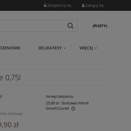
Zarejestruj się
Zaloguj się
(PUSTY)
DZENIOWE
DELIKATESY
WIĘCEJ
 0,75l
ć:
na wyczerpaniu
25,00 zł
- Dostawa InPost
SmartCourier
ormy dostawy
ena nie zawiera ewentualnych kosztów
,90 zł
atności