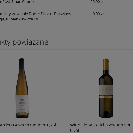
nPost SmartCourier
25,00 zł
płatności
obisty w sklepie Dobre Flaszki, Pruszków,
0,00 zł
a, ul. Sienkiewicza 19
o Passo del Sud
Wino Tagaro Apulia Gravity Primitiv
/primitivo 0,75l
0,75
kty powiązane
246,90 zł
powiadom o
powiad
dostępności
dostępn
arden Gewurztraminer 0,75l.
Wino Elena Walch Gewurztrami
0,75l