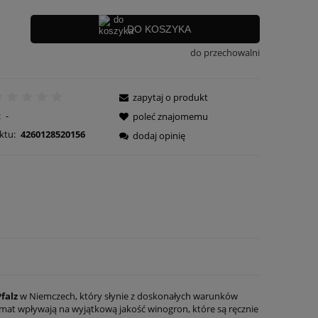
DO KOSZYKA
do przechowalni
zapytaj o produkt
:
-
poleć znajomemu
ktu:
4260128520156
dodaj opinię
Pfalz
w Niemczech, który słynie z doskonałych warunków
limat wpływają na wyjątkową jakość winogron, które są ręcznie