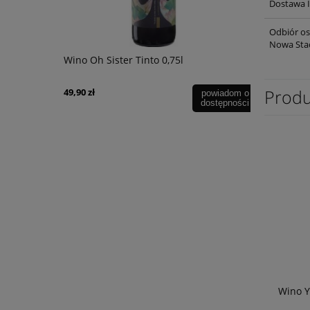
Dostawa I
Odbiór os
Nowa Stacj
Wino Oh Sister Blanco 0,75l
Wino Tagar
Negroamaro
Produ
39,90 zł
59,90 zł
powiadom o
dostępności
Wino Y