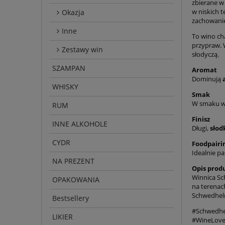
zbierane w
w niskich 
Okazja
zachowanie
Inne
To wino ch
przypraw. 
Zestawy win
słodyczą.
SZAMPAN
Aromat
Dominują
WHISKY
Smak
W smaku w
RUM
Finisz
INNE ALKOHOLE
Długi,
słod
CYDR
Foodpairi
Idealnie p
NA PREZENT
Opis prod
Winnica Sch
OPAKOWANIA
na terenac
Schwedhelm
Bestsellery
#Schwedhe
LIKIER
#WineLove