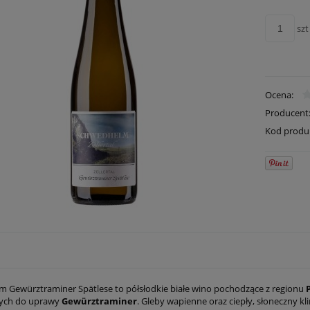
szt
Ocena:
Producent
Kod produ
 Gewürztraminer Spätlese to półsłodkie białe wino pochodzące z regionu
nych do uprawy
Gewürztraminer
. Gleby wapienne oraz ciepły, słoneczny k