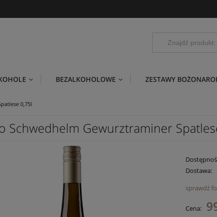
LKOHOLE
BEZALKOHOLOWE
ZESTAWY BOŻONARO
atlese 0,75l
o Schwedhelm Gewurztraminer Spatlese
Dostępnoś
Dostawa:
sprawdź f
C
99
Cena:
pł