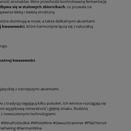
sywność aromatów. Wino przechodzi kontrolowaną fermentację
bywa się w stalowych zbiornikach
, co pozwala na
wnia lekką i świeżą strukturę.
 które dominują w nosie, a także delikatnymi akcentami
ej kwasowości
, które harmonijnie łączą się z naturalną
mango.
ikatnej kwasowości
.
zjatyckiej z ostrzejszymi akcentami.
z tradycją sięgającą kilku pokoleń. Ich winnice rozciągają się
om wyjątkową mineralność i głębię smaku. Rodzina
dy z nowoczesnymi technologiami.
#WinaPolslodkie #WhiteWine #Gewurztraminer #PfalzTerroir
inePairing #GermanWine