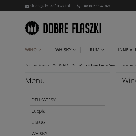
sklep@dobreflaszki.pl
+48 606 994 946
WINO
WHISKY
RUM
INNE A
»
»
Strona główna
WINO
Wino Schwedhelm Gewurztraminer Sp
Menu
Win
DELIKATESY
Etiopia
USŁUGI
WHISKY