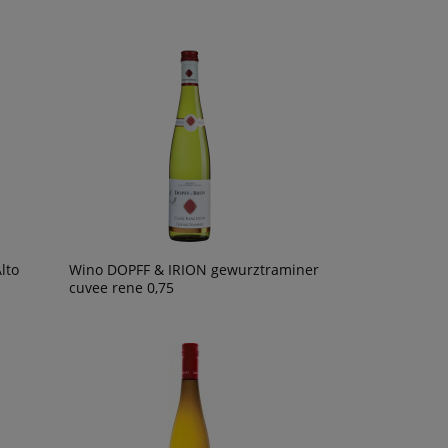
lto
Wino DOPFF & IRION gewurztraminer
cuvee rene 0,75