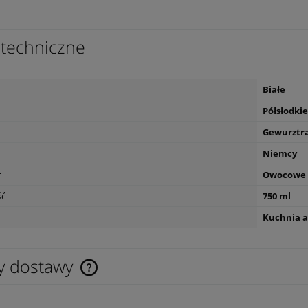
techniczne
Białe
Półsłodkie
Gewurztr
Niemcy
r
Owocowe
ść
750 ml
Kuchnia a
y dostawy
Cena nie zawiera ewentualnych kosztów