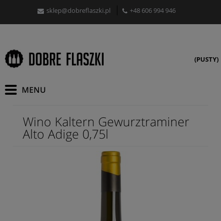
sklep@dobreflaszki.pl
+48 606 994 946
(PUSTY)
Wino Kaltern Gewurztraminer
Alto Adige 0,75l