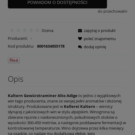
POWIADOM O DOSTĘPNOŚCI
do przechowalni
Ocena:
zapytaj o produkt
Producent:
-
poleć znajomemu
Kod produktu:
8001634055178
dodaj opinię
Opis
Kaltern Gewürztraminer Alto Adige
to jedno z wyjątkowych
win tego producenta, znane ze swojej pełni aromatów i złożonej
struktury. Produkowane jest w
Kellerei Kaltern
– winnicy
słynącej z jakościowych win w stylu alpejskim. Winogrona są
zbierane ręcznie z nasłonecznionych, południowych stoków o
wysokości 300-450 metrów, a następnie poddawane fermentacji w
kontrolowanej temperaturze. Wino dojrzewa przez kilka miesięcy
na osadzie, co nadaje mu dodatkową głębię. Jego