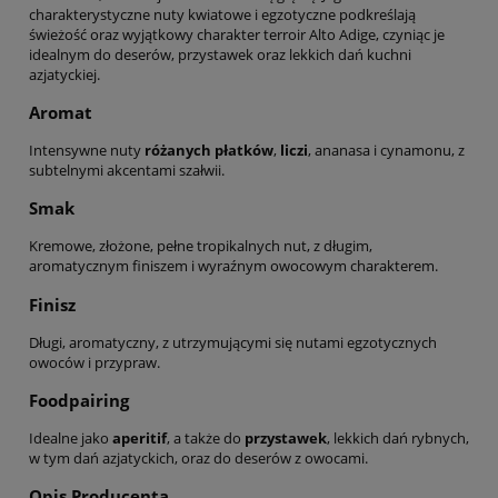
charakterystyczne nuty kwiatowe i egzotyczne podkreślają
świeżość oraz wyjątkowy charakter terroir Alto Adige, czyniąc je
idealnym do deserów, przystawek oraz lekkich dań kuchni
azjatyckiej.
Aromat
Intensywne nuty
różanych płatków
,
liczi
, ananasa i cynamonu, z
subtelnymi akcentami szałwii.
Smak
Kremowe, złożone, pełne tropikalnych nut, z długim,
aromatycznym finiszem i wyraźnym owocowym charakterem.
Finisz
Długi, aromatyczny, z utrzymującymi się nutami egzotycznych
owoców i przypraw.
Foodpairing
Idealne jako
aperitif
, a także do
przystawek
, lekkich dań rybnych,
w tym dań azjatyckich, oraz do deserów z owocami.
Opis Producenta