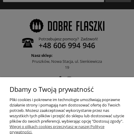
Potrzebujesz pomocy? Zadzwoń!
+48 606 994 946
Nasz sklep:
Pruszków, Nowa Stacja, ul. Sienkiewicza
19
Dbamy o Twoją prywatność
POMOC
Pliki cookies i pokrewne im technologie umożliwiają poprawne
działanie strony i pomagają nam dostosować ofertę do Twoich
potrzeb. Możesz zaakceptować wykorzystanie przez nas
wszystkich tych plików i przejść do sklepu lub dostosować użycie
MOJE KONTO
plików do swoich preferencji, wybierając opcję "Dostosuj zgody".
Więcej o plikach cookies przeczytasz w naszej Polityce
prywatności.