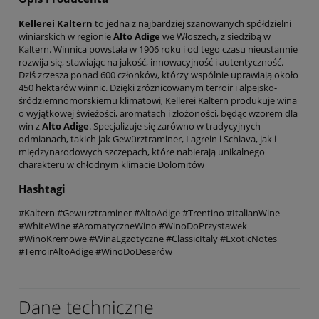
Kellerei Kaltern
to jedna z najbardziej szanowanych spółdzielni
winiarskich w regionie
Alto Adige
we Włoszech, z siedzibą w
Kaltern. Winnica powstała w 1906 roku i od tego czasu nieustannie
rozwija się, stawiając na jakość, innowacyjność i autentyczność.
Dziś zrzesza ponad 600 członków, którzy wspólnie uprawiają około
450 hektarów winnic. Dzięki zróżnicowanym terroir i alpejsko-
śródziemnomorskiemu klimatowi, Kellerei Kaltern produkuje wina
o wyjątkowej świeżości, aromatach i złożoności, będąc wzorem dla
win z
Alto Adige
. Specjalizuje się zarówno w tradycyjnych
odmianach, takich jak Gewürztraminer, Lagrein i Schiava, jak i
międzynarodowych szczepach, które nabierają unikalnego
charakteru w chłodnym klimacie Dolomitów
Hashtagi
#Kaltern #Gewurztraminer #AltoAdige #Trentino #ItalianWine
#WhiteWine #AromatyczneWino #WinoDoPrzystawek
#WinoKremowe #WinaEgzotyczne #ClassicItaly #ExoticNotes
#TerroirAltoAdige #WinoDoDeserów
Dane techniczne