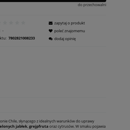
do przechowalni
zapytaj o produkt
:
-
poleć znajomemu
ktu:
7802821008233
dodaj opinię
onie Chile, słynącego z idealnych warunków do uprawy
ielonych jabłek
,
grejpfruta
oraz cytrusów. W smaku pojawia