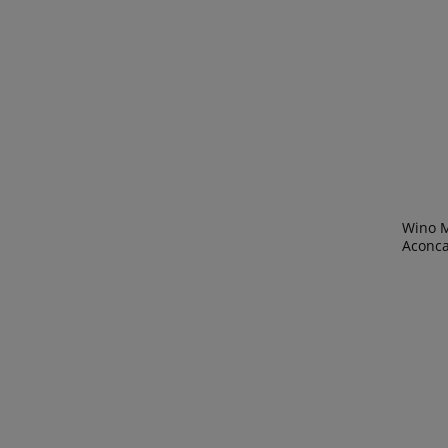
Wino M
Aconc