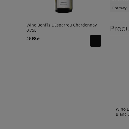
Potrawy
y Castello
Wino Bonfils L'Esparrou Chardonnay
Wino Tagaro
Produ
0,75L
Manduria 0
49,90 zł
56,90 zł
Wino L
Blanc 