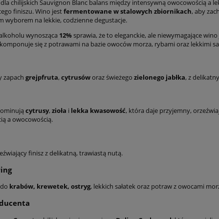
 dla chilijskich Sauvignon Blanc balans między intensywną owocowością a le
ego finiszu. Wino jest
fermentowane w stalowych zbiornikach
, aby zac
 wyborem na lekkie, codzienne degustacje.
 alkoholu wynosząca
12%
sprawia, że to eleganckie, ale niewymagające wino j
komponuje się z potrawami na bazie owoców morza, rybami oraz lekkimi sa
y zapach
grejpfruta
,
cytrusów
oraz świeżego
zielonego jabłka
, z delikat
dominują
cytrusy
,
zioła
i
lekka kwasowość
, która daje przyjemny, orzeźw
ią a owocowością.
eźwiający finisz z delikatną, trawiastą nutą.
ing
 do
krabów, krewetek, ostryg
, lekkich sałatek oraz potraw z owocami morza
oducenta