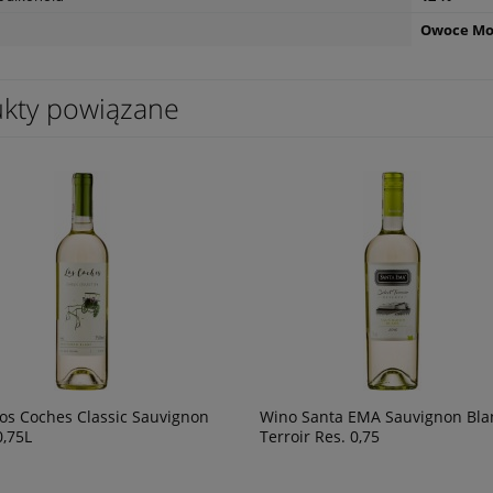
Owoce Mo
 Pinataro Primitivo di
Wino Bonfils L'Esparrou Sauvignon
kty powiązane
,75
Blanc 0,75L
49,90 zł
powiadom o
dostępności
os Coches Classic Sauvignon
Wino Santa EMA Sauvignon Bla
0,75L
Terroir Res. 0,75