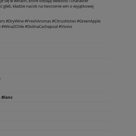
uje się w winach, które oddają świeżość i charakter
ć gleb, kładzie nacisk na tworzenie win o wyjątkowej
ers #DryWine #FreshAromas #CitrusNotes #GreenApple
 #WinaZChile #DolinaCachapoal #Vivino
e
 Blanc