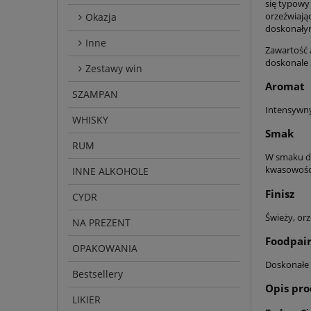
się typowy
orzeźwiając
Okazja
doskonałym
Inne
Zawartość
doskonale 
Zestawy win
Aromat
SZAMPAN
Intensywn
WHISKY
Smak
RUM
W smaku 
kwasowośc
INNE ALKOHOLE
Finisz
CYDR
Świeży, orz
NA PREZENT
Foodpair
OPAKOWANIA
Doskonałe
Bestsellery
Opis pr
LIKIER