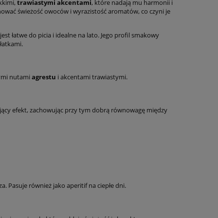
kkimi,
trawiastymi akcentami
, które nadają mu harmonii i
hować świeżość owoców i wyrazistość aromatów, co czyni je
est łatwe do picia i idealne na lato. Jego profil smakowy
łatkami.
nymi nutami
agrestu
i akcentami trawiastymi.
iający efekt, zachowując przy tym dobrą równowagę między
. Pasuje również jako aperitif na ciepłe dni.