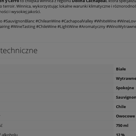
en y Cerro
to chilijska winnica z regionu
Dolina Cachapoal
, która specjaliz
 terroir. Winnica, wykorzystując lokalne warunki klimatyczne i różnorodnoś
ści i wysokiej jakości.
ro #SauvignonBlanc #ChileanWine #CachapoalValley #WhiteWine #WineLov
iring #WineTasting #ChileWine #LightWine #Aromatyczny #WinoWytrawne
techniczne
Białe
Wytrawn
Spokojne
Sauvignon
Chile
r
Owocowe
ść
750 ml
 alkoholu
12 %