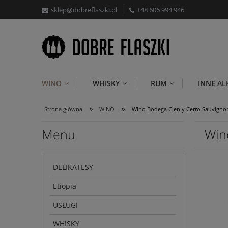
sklep@dobreflaszki.pl
+48 606 994 946
WINO
WHISKY
RUM
INNE A
»
»
Strona główna
WINO
Wino Bodega Cien y Cerro Sauvignon
Menu
Win
DELIKATESY
Etiopia
USŁUGI
WHISKY