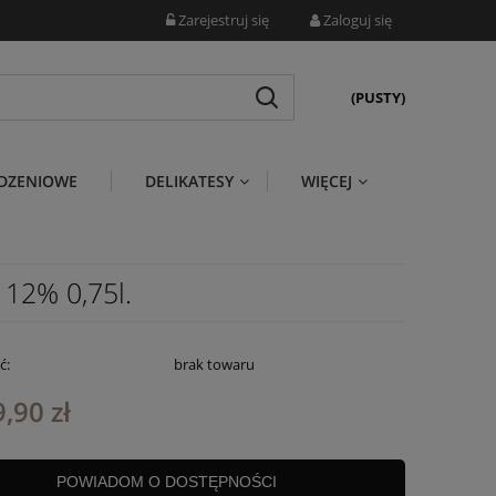
Zarejestruj się
Zaloguj się
(PUSTY)
DZENIOWE
DELIKATESY
WIĘCEJ
12% 0,75l.
ć:
brak towaru
,90 zł
POWIADOM O DOSTĘPNOŚCI