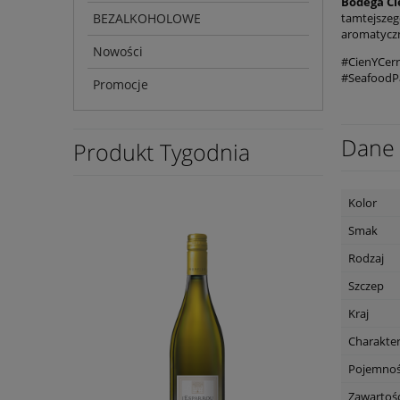
Bodega Ci
BEZALKOHOLOWE
tamtejszego
aromatyczno
Nowości
#CienYCer
#SeafoodPa
Promocje
Dane 
Produkt Tygodnia
Kolor
Smak
Rodzaj
Szczep
Kraj
Charakte
Pojemno
Zawartość