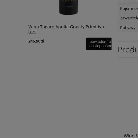
Pojemno
Zawartość
bernet
Wino Tagaro Apulia Gravity Primitivo
Wino Oh Sis
Potrawy
0,75
246,90 zł
39,90 zł
powiadom o
dostępności
Produ
Wino 