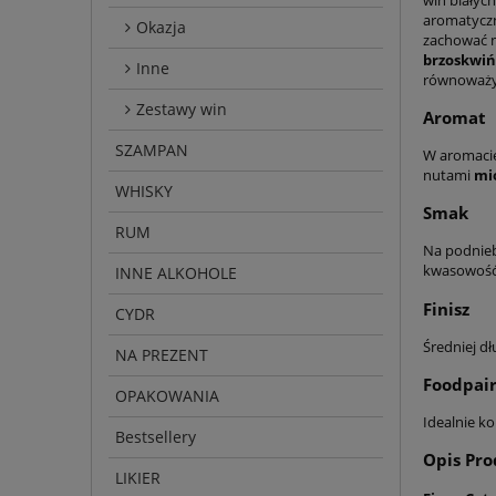
aromatyczn
Okazja
zachować n
brzoskwiń
Inne
równoważy 
Zestawy win
Aromat
SZAMPAN
W aromaci
nutami
mi
WHISKY
Smak
RUM
Na podnie
kwasowość.
INNE ALKOHOLE
Finisz
CYDR
Średniej dł
NA PREZENT
Foodpair
OPAKOWANIA
Idealnie k
Bestsellery
Opis Pr
LIKIER