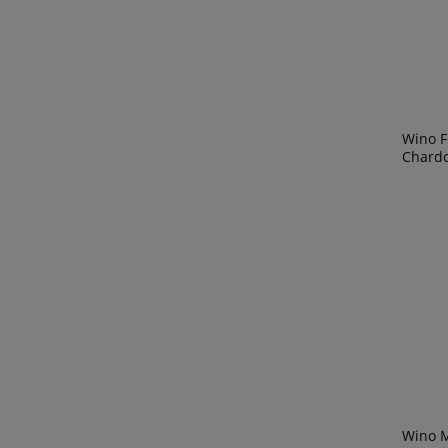
Wino F
Chard
Wino M