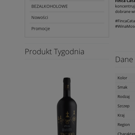
Finca Cat
BEZALKOHOLOWE
koncentruj
dobrane wi
Nowości
#FincaCat
#WinaMosc
Promocje
Produkt Tygodnia
Dane 
Kolor
Smak
Rodzaj
Szczep
Kraj
Region
Charakte