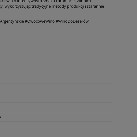
kcji win o intensywnym smaku i aromacie. Winnica
zy, wykorzystując tradycyjne metody produkcji i starannie
naArgentyńskie #OwocoweWino #WinoDoDeserów
a