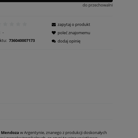
do przechowalni
zapytaj o produkt
:
-
poleć znajomemu
ktu:
736040007173
dodaj opinię
u
Mendoza
w Argentynie, znanego z produkcji doskonałych
tów i owoców tropikalnych, co czyni to wino wyjątkowo