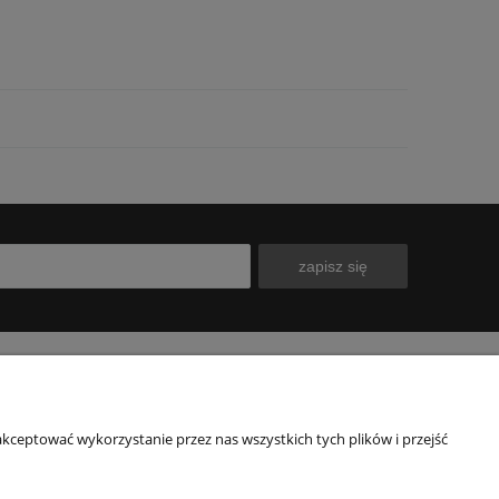
zapisz się
INFORMACJE
O NAS
kceptować wykorzystanie przez nas wszystkich tych plików i przejść
Polityka prywatności
Kontakt
Blog
Nasz sklep