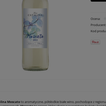
Ocena:
Producent
Kod produ
alina Moscato
to aromatyczne, półsłodkie białe wino, pochodzące z region
h i czerwonych.
Moscato
to szczep, który słynie z wyrazistego bukietu kwia