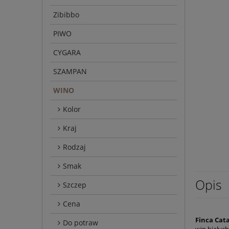
Zibibbo
PIWO
CYGARA
SZAMPAN
WINO
Kolor
Kraj
Rodzaj
Smak
Opis
Szczep
Cena
Finca Cat
Do potraw
win białyc