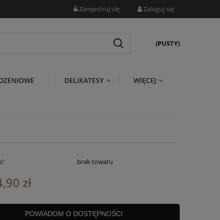
Zarejestruj się
Zaloguj się
(PUSTY)
DZENIOWE
DELIKATESY
WIĘCEJ
ć:
brak towaru
,90 zł
POWIADOM O DOSTĘPNOŚCI