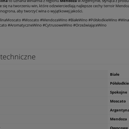
alina
to uznana winiarnia z regionu
Mendoza
w Argentynie, słynąca z produ
e się na tworzeniu win, które odzwierciedlają najlepsze cechy terroir Mendo
nogrona, aby tworzyć wina o wyjątkowej jakości.
alinaMoscato #Moscato #MendozaWino #BiałeWino #PółsłodkieWino #Wi
ato #AromatyczneWino #CytrusoweWino #OrzeźwiająceWino
techniczne
Białe
Półsłodkie
Spokojne
Moscato
Argentyn
Mendoza
r
Owocowe