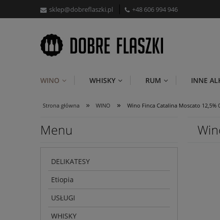
sklep@dobreflaszki.pl
+48 606 994 946
WINO
WHISKY
RUM
INNE A
»
»
Strona główna
WINO
Wino Finca Catalina Moscato 12,5% 0
Menu
Win
DELIKATESY
Etiopia
USŁUGI
WHISKY