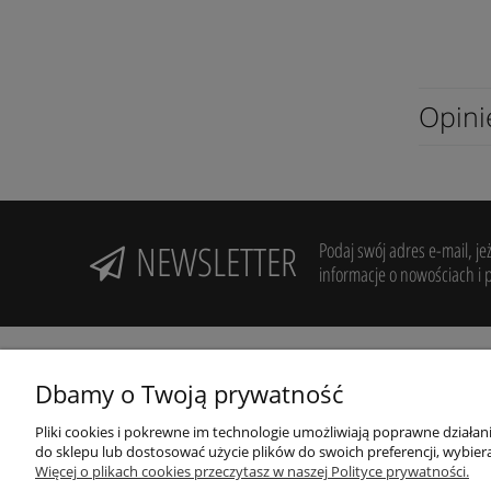
Opini
NEWSLETTER
Podaj swój adres e-mail, je
informacje o nowościach i 
Dbamy o Twoją prywatność
Pliki cookies i pokrewne im technologie umożliwiają poprawne działa
Potrzebujesz pomocy? Zadzwoń!
R
do sklepu lub dostosować użycie plików do swoich preferencji, wybiera
+48 606 994 946
Więcej o plikach cookies przeczytasz w naszej Polityce prywatności.
Z