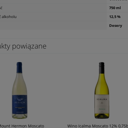
ść
750 ml
 alkoholu
12,5 %
ter Blanco 0,75l
Degustacja Champagne
Desery
120,00 zł
powiad
dostępn
kty powiązane
Mount Hermon Moscato
Wino Icalma Moscato 12% 0,75