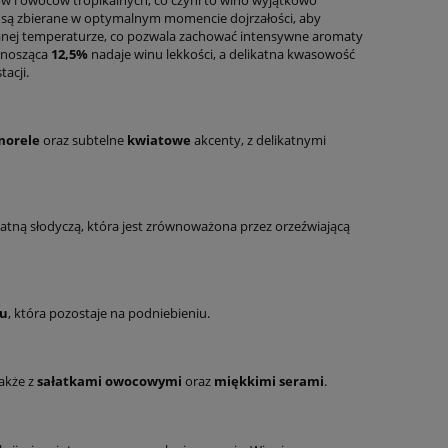
re są zbierane w optymalnym momencie dojrzałości, aby
anej temperaturze, co pozwala zachować intensywne aromaty
ynosząca
12,5%
nadaje winu lekkości, a delikatna kwasowość
acji.
morele
oraz subtelne
kwiatowe
akcenty, z delikatnymi
ikatną słodyczą, która jest zrównoważona przez orzeźwiającą
u
, która pozostaje na podniebieniu.
także z
sałatkami owocowymi
oraz
miękkimi serami
.