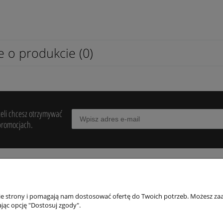
e o produkcie (0)
żeli chcesz otrzymywać
promocjach.
POMOC
MOJE KONTO
PŁATNOŚCI I
DOSTAWA
nie strony i pomagają nam dostosować ofertę do Twoich potrzeb. Możesz zaa
egulaminy
Twoje zamówienia
jąc opcję "Dostosuj zgody".
Formy płatności
wroty i reklamacje
Ustawienia konta