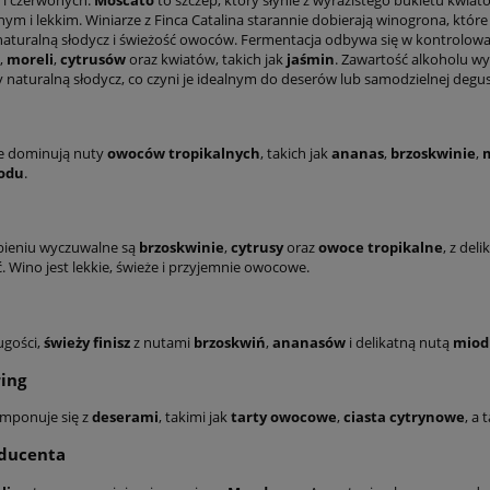
ym i lekkim. Winiarze z Finca Catalina starannie dobierają winogrona, któ
aturalną słodycz i świeżość owoców. Fermentacja odbywa się w kontrolow
,
moreli
,
cytrusów
oraz kwiatów, takich jak
jaśmin
. Zawartość alkoholu w
naturalną słodycz, co czyni je idealnym do deserów lub samodzielnej degust
e dominują nuty
owoców tropikalnych
, takich jak
ananas
,
brzoskwinie
,
odu
.
bieniu wyczuwalne są
brzoskwinie
,
cytrusy
oraz
owoce tropikalne
, z del
 Wino jest lekkie, świeże i przyjemnie owocowe.
ugości,
świeży finisz
z nutami
brzoskwiń
,
ananasów
i delikatną nutą
miod
ing
omponuje się z
deserami
, takimi jak
tarty owocowe
,
ciasta cytrynowe
, a 
oducenta