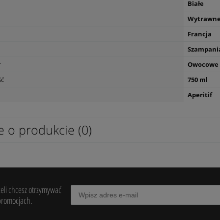
Białe
Wytrawn
Francja
Szampani
r
Owocowe
ść
750 ml
s L'Esparrou Merlot 0,75L
Wino Oh Sister Tinto 0,75l
Aperitif
49,90 zł
powiad
dostępn
e o produkcie (0)
żeli chcesz otrzymywać
promocjach.