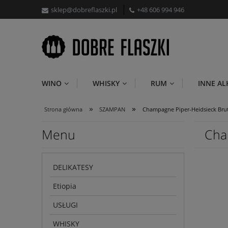
sklep@dobreflaszki.pl
+48 606 994 946
WINO
WHISKY
RUM
INNE A
»
»
Strona główna
SZAMPAN
Champagne Piper-Heidsieck Brut
Menu
Cha
DELIKATESY
Etiopia
USŁUGI
WHISKY