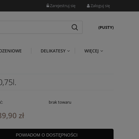
Zarejestruj się
Zaloguj się
(PUSTY)
DZENIOWE
DELIKATESY
WIĘCEJ
,75l.
ć:
brak towaru
89,90 zł
POWIADOM O DOSTĘPNOŚCI