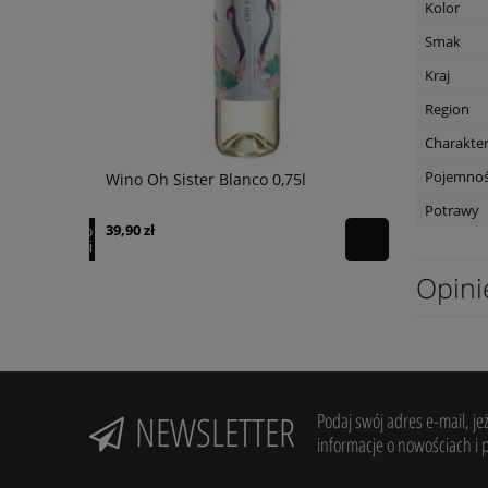
Kolor
Smak
Kraj
Region
Charakte
Pojemno
Wino Oh Sister Blanco 0,75l
Wino Bonfil
Potrawy
39,90 zł
49,90 zł
powiadom o
dostępności
Opini
NEWSLETTER
Podaj swój adres e-mail, je
informacje o nowościach i 