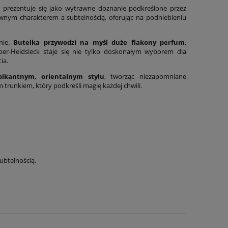
h prezentuje się jako wytrawne doznanie podkreślone przez
ywnym charakterem a subtelnością, oferując na podniebieniu
nie.
Butelka przywodzi na myśl duże flakony perfum
,
Piper-Heidsieck staje się nie tylko doskonałym wyborem dla
ia.
ikantnym, orientalnym stylu
, tworząc niezapomniane
trunkiem, który podkreśli magię każdej chwili.
ubtelnością.