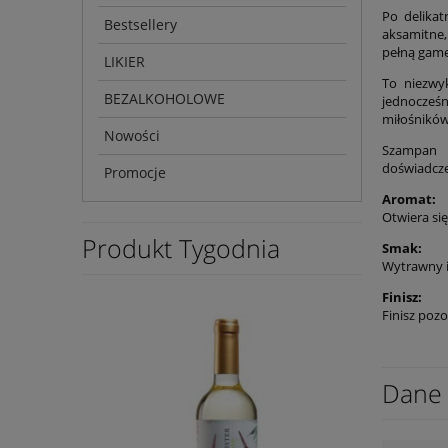
Po delikat
Bestsellery
aksamitne,
pełną gam
LIKIER
To niezwy
BEZALKOHOLOWE
jednocześn
miłośników
Nowości
Szampan P
doświadcze
Promocje
Aromat:
Otwiera się
Produkt Tygodnia
Smak:
Wytrawny 
Finisz:
Finisz poz
Dane 