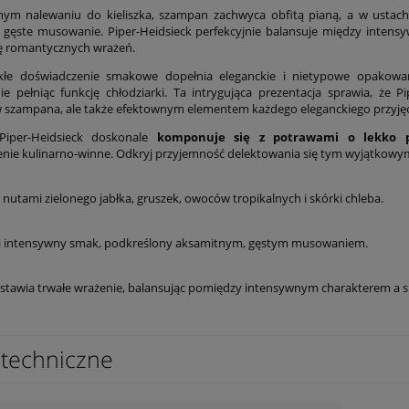
nym nalewaniu do kieliszka, szampan zachwyca obfitą pianą, a w ustac
 gęste musowanie. Piper-Heidsieck perfekcyjnie balansuje między intens
ę romantycznych wrażeń.
kłe doświadczenie smakowe dopełnia eleganckie i nietypowe opakowa
ie pełniąc funkcję chłodziarki. Ta intrygująca prezentacja sprawia, że 
 szampana, ale także efektownym elementem każdego eleganckiego przyjęc
iper-Heidsieck doskonale
komponuje się z potrawami o lekko p
nie kulinarno-winne. Odkryj przyjemność delektowania się tym wyjątkowym 
 nutami zielonego jabłka, gruszek, owoców tropikalnych i skórki chleba.
i intensywny smak, podkreślony aksamitnym, gęstym musowaniem.
ostawia trwałe wrażenie, balansując pomiędzy intensywnym charakterem a s
techniczne