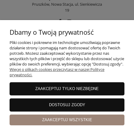
Pruszków, Nowa Stacja, ul. Sienkiewicza
19
Dbamy o Twoją prywatność
POMOC
Pliki cookies i pokrewne im technologie umożliwiają poprawne
działanie strony i pomagają nam dostosować ofertę do Twoich
potrzeb. Możesz zaakceptować wykorzystanie przez nas
wszystkich tych plików i przejść do sklepu lub dostosować użycie
MOJE KONTO
plików do swoich preferencji, wybierając opcję "Dostosuj zgody".
Więcej o plikach cookies przeczytasz w naszej Polityce
prywatności.
PŁATNOŚCI I DOSTAWA
ZAAKCEPTUJ TYLKO NIEZBĘDNE
INFORMACJE
DOSTOSUJ ZGODY
ZAAKCEPTUJ WSZYSTKIE
O NAS