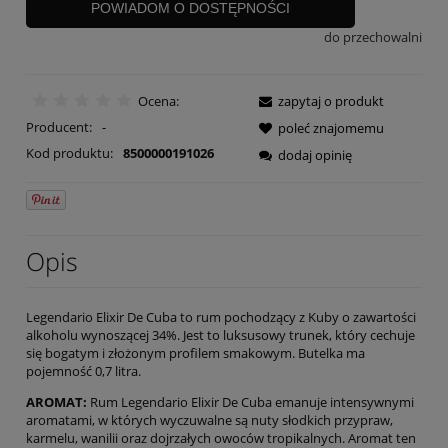
POWIADOM O DOSTĘPNOŚCI
do przechowalni
Ocena:
zapytaj o produkt
Producent:
-
poleć znajomemu
Kod produktu:
8500000191026
dodaj opinię
Opis
Legendario Elixir De Cuba to rum pochodzący z Kuby o zawartości
alkoholu wynoszącej 34%. Jest to luksusowy trunek, który cechuje
się bogatym i złożonym profilem smakowym. Butelka ma
pojemność 0,7 litra.
AROMAT:
Rum Legendario Elixir De Cuba emanuje intensywnymi
aromatami, w których wyczuwalne są nuty słodkich przypraw,
karmelu, wanilii oraz dojrzałych owoców tropikalnych. Aromat ten