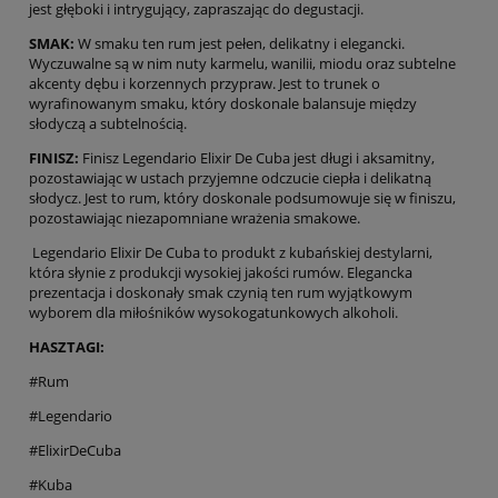
jest głęboki i intrygujący, zapraszając do degustacji.
SMAK:
W smaku ten rum jest pełen, delikatny i elegancki.
Wyczuwalne są w nim nuty karmelu, wanilii, miodu oraz subtelne
akcenty dębu i korzennych przypraw. Jest to trunek o
wyrafinowanym smaku, który doskonale balansuje między
słodyczą a subtelnością.
FINISZ:
Finisz Legendario Elixir De Cuba jest długi i aksamitny,
pozostawiając w ustach przyjemne odczucie ciepła i delikatną
słodycz. Jest to rum, który doskonale podsumowuje się w finiszu,
pozostawiając niezapomniane wrażenia smakowe.
Legendario Elixir De Cuba to produkt z kubańskiej destylarni,
która słynie z produkcji wysokiej jakości rumów. Elegancka
prezentacja i doskonały smak czynią ten rum wyjątkowym
wyborem dla miłośników wysokogatunkowych alkoholi.
HASZTAGI:
#Rum
#Legendario
#ElixirDeCuba
#Kuba