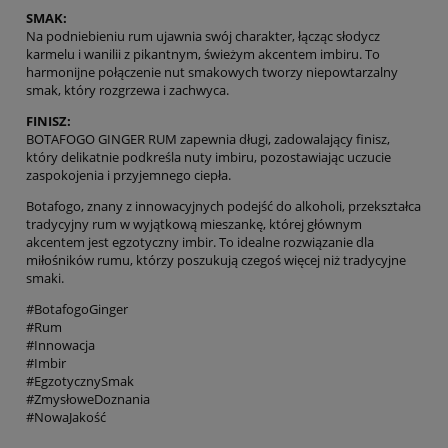
SMAK:
Na podniebieniu rum ujawnia swój charakter, łącząc słodycz
karmelu i wanilii z pikantnym, świeżym akcentem imbiru. To
harmonijne połączenie nut smakowych tworzy niepowtarzalny
smak, który rozgrzewa i zachwyca.
FINISZ:
BOTAFOGO GINGER RUM zapewnia długi, zadowalający finisz,
który delikatnie podkreśla nuty imbiru, pozostawiając uczucie
zaspokojenia i przyjemnego ciepła.
Botafogo, znany z innowacyjnych podejść do alkoholi, przekształca
tradycyjny rum w wyjątkową mieszankę, której głównym
akcentem jest egzotyczny imbir. To idealne rozwiązanie dla
miłośników rumu, którzy poszukują czegoś więcej niż tradycyjne
smaki.
#BotafogoGinger
#Rum
#Innowacja
#Imbir
#EgzotycznySmak
#ZmysłoweDoznania
#NowaJakość