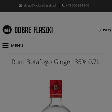
sklep@dobreflaszki.pl
+48 606 994 946
(PUSTY)
Rum Botafogo Ginger 35% 0,7l.