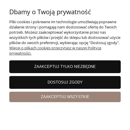
Dbamy o Twoją prywatność
Pliki cookies i pokrewne im technologie umożliwiają poprawne
działanie strony i pomagają nam dostosować ofertę do Twoich
potrzeb. Możesz zaakceptować wykorzystanie przez nas
wszystkich tych plików i przejść do sklepu lub dostosować użycie
plików do swoich preferencji, wybierając opcję "Dostosuj zgody".
Więcej o plikach cookies przeczytasz w naszej Polityce
prywatności.
ZAAKCEPTUJ TYLKO NIEZBĘDNE
Gin Bombay Sapphire 40% 0,7l
DOSTOSUJ ZGODY
ZAAKCEPTUJ WSZYSTKIE