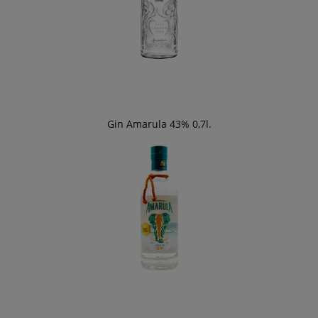
Gin Amarula 43% 0,7l.