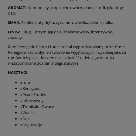
AROMAT:
Harmonijny, tropikalne owoce, słodkie toffi, pikantny
dąb.
SMAK:
Słodkie nuty dębu, cynamon, wanilia, zielone jabłka.
FINISZ:
Długi, utrzymujący się, zbalansowany, intensywny,
złożony.
Rum Renegade Pearls Etudes został wyprodukowany przez firmę
Renegade, która słynie z tworzenia wyjątkowych i wysokiej jakości
rumów. Ich pasja do rzemiosła i dbałość o detal gwarantują
niezapomniane doznania degustacyjne.
HASZTAGI:
#rum
#Renegade
#PearlsEtudes
#Intensywny
#TropikalneOwoce
#Wanilia
#Dąb
#Degustacja