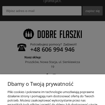
i promocjach.
zapisz się
Potrzebujesz pomocy? Zadzwoń!
+48 606 994 946
Nasz sklep:
Pruszków, Nowa Stacja, ul. Sienkiewicza
19
Dbamy o Twoją prywatność
POMOC
Pliki cookies i pokrewne im technologie umożliwiają poprawne
działanie strony i pomagają nam dostosować ofertę do Twoich
potrzeb. Możesz zaakceptować wykorzystanie przez nas
wszystkich tych plików i przejść do sklepu lub dostosować użycie