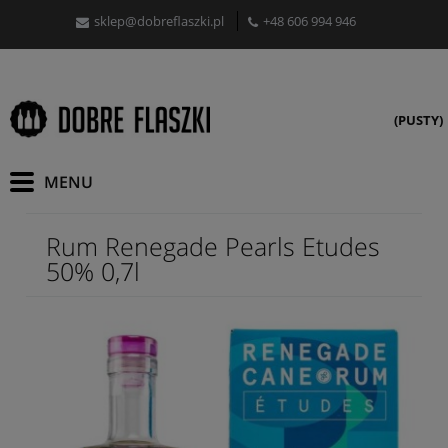
sklep@dobreflaszki.pl
+48 606 994 946
(PUSTY)
Rum Renegade Pearls Etudes
50% 0,7l