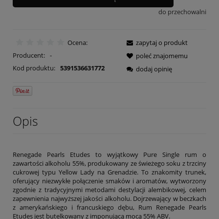
do przechowalni
Ocena:
zapytaj o produkt
Producent:
-
poleć znajomemu
Kod produktu:
5391536631772
dodaj opinię
Opis
Renegade Pearls Etudes to wyjątkowy Pure Single rum o
zawartości alkoholu 55%, produkowany ze świeżego soku z trzciny
cukrowej typu Yellow Lady na Grenadzie. To znakomity trunek,
oferujący niezwykłe połączenie smaków i aromatów, wytworzony
zgodnie z tradycyjnymi metodami destylacji alembikowej, celem
zapewnienia najwyższej jakości alkoholu. Dojrzewający w beczkach
z amerykańskiego i francuskiego dębu, Rum Renegade Pearls
Etudes jest butelkowany z imponującą mocą 55% ABV.