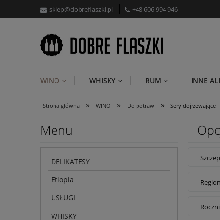
sklep@dobreflaszki.pl
+48 606 994 946
WINO
WHISKY
RUM
INNE A
»
»
»
Strona główna
WINO
Do potraw
Sery dojrzewające
Menu
Opc
Szczep
DELIKATESY
Etiopia
Region
USŁUGI
Roczni
WHISKY