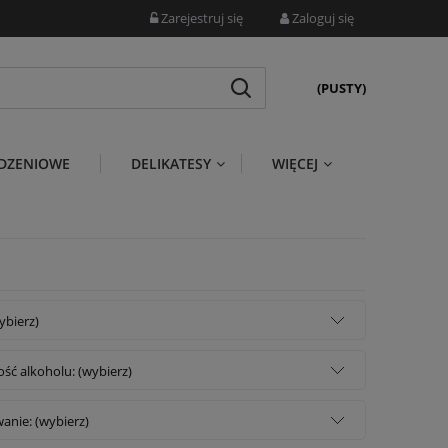
Zarejestruj się
Zaloguj się
(PUSTY)
DZENIOWE
DELIKATESY
WIĘCEJ
wybierz)
ść alkoholu: (wybierz)
anie: (wybierz)