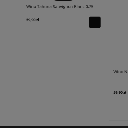
s & Drums
Wino Tahuna Sauvignon Blanc 0,75l
Armagnac T
karton
59,90 zł
254,90 zł
Wino N
59,90 zł