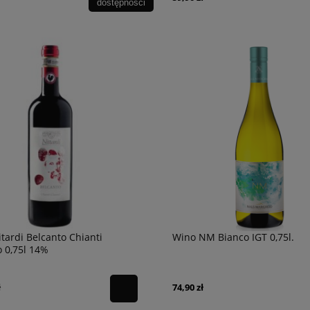
dostępności
tardi Belcanto Chianti
Wino NM Bianco IGT 0,75l.
o 0,75l 14%
ł
74,90 zł