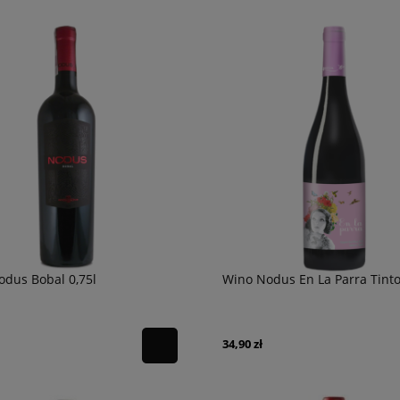
dus Bobal 0,75l
Wino Nodus En La Parra Tinto
34,90 zł
 Apulia Gravity Primitivo
Wino Bonfils L'Esparrou Sauvignon
Blanc 0,75L