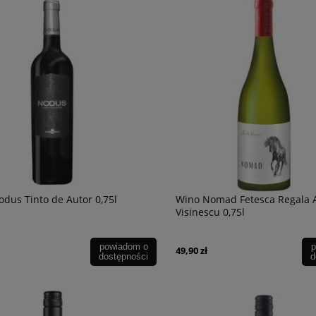
49,90 zł
powiadom o
dostępności
dus Tinto de Autor 0,75l
Wino Nomad Fetesca Regala A
Visinescu 0,75l
powiadom o
p
49,90 zł
dostępności
d