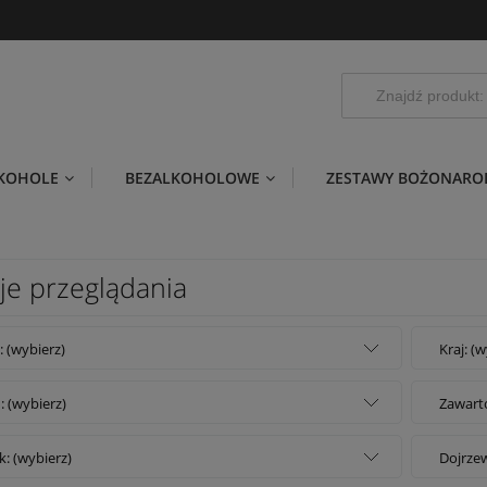
LKOHOLE
BEZALKOHOLOWE
ZESTAWY BOŻONARO
je przeglądania
: (wybierz)
Kraj: (
: (wybierz)
Zawarto
k: (wybierz)
Dojrzew