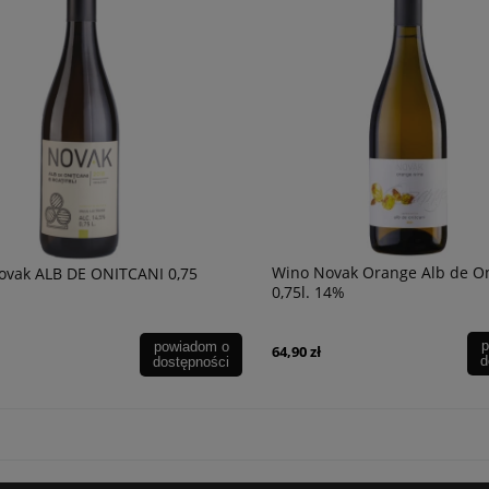
ariquet XO 40% 0,7l +
Wino Zelos Amarone Della Valpolicel
DOCG 16,5% 2019 0,75l
299,90 zł
powiadom o
dostępności
Wino Novak Orange Alb de On
ovak ALB DE ONITCANI 0,75
0,75l. 14%
p
powiadom o
64,90 zł
d
dostępności