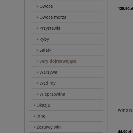
Owoce
129,90 z
Owoce morza
Przystawki
Ryby
Sałatki
Sery dojrzewające
Warzywa
Wędliny
Wieprzowina
Okazja
Wino Ne
Inne
Zestawy win
44,90 zł