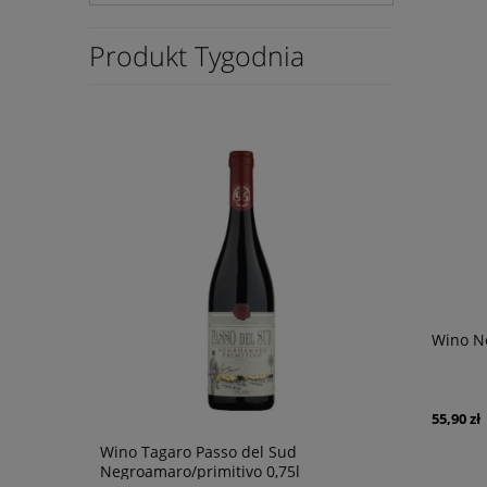
Produkt Tygodnia
Wino No
55,90 zł
e 0,75L
Wino Tagaro Passo del Sud
Wino Tagaro
Negroamaro/primitivo 0,75l
0,75