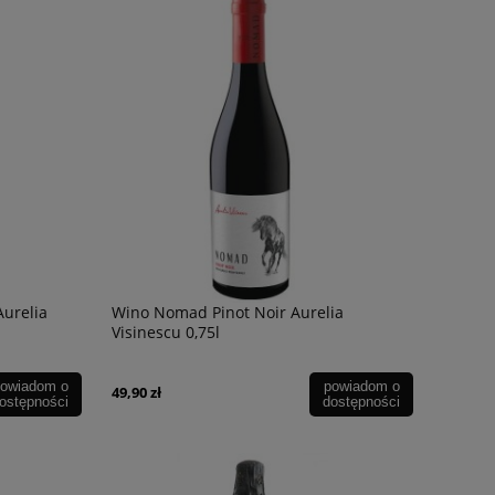
39,90 zł
54,90 zł
urelia
Wino Nomad Pinot Noir Aurelia
Visinescu 0,75l
owiadom o
powiadom o
49,90 zł
ostępności
dostępności