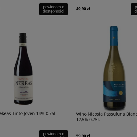
powiadom o
p
ł
49,90 zł
dostępności
d
keas Tinto Joven 14% 0,75l
Wino Nicosia Passuluna Bian
12,5% 0,75l.
powiadom o
59,90 zł