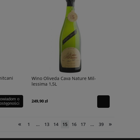
la
Wino Grand C Gewurztraminer
Wino JM Tramin Cer
Reserve 13,5% 0,75l.
79,90 zł
54,90 zł
itcani
Wino Oliveda Cava Nature Mil-
lessima 1,5L
owiadom o
249,90 zł
ostępności
«
»
1
...
13
14
15
16
17
...
39