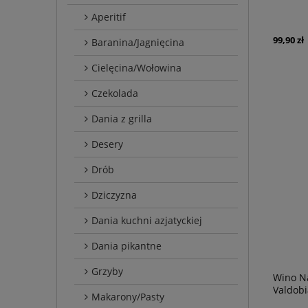
Aperitif
99,90 zł
Baranina/Jagnięcina
Cielęcina/Wołowina
Czekolada
Dania z grilla
Desery
Drób
Dziczyzna
Dania kuchni azjatyckiej
Dania pikantne
Grzyby
Wino Na
Valdobi
Makarony/Pasty