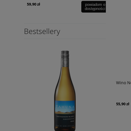
59,90 zł
246,90 zł
powiadom o
dostępności
Bestsellery
Wino No
55,90 zł