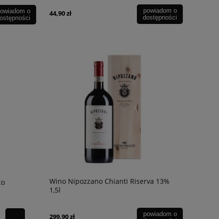
powiadom o
owiadom o
44,90 zł
dostępności
ostępności
Wino Nipozzano Chianti Riserva 13%
co
1,5l
powiadom o
299,90 zł