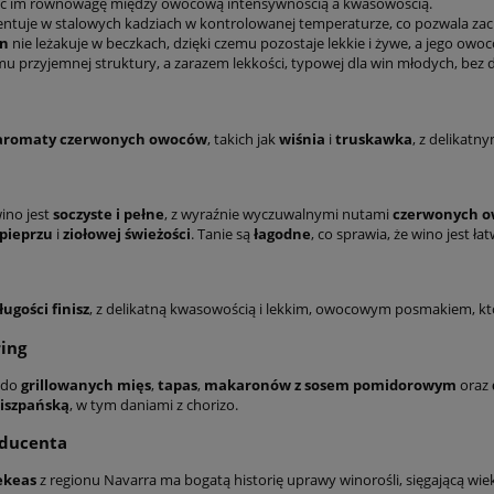
ąc im równowagę między owocową intensywnością a kwasowością.
ntuje w stalowych kadziach w kontrolowanej temperaturze, co pozwala za
en
nie leżakuje w beczkach, dzięki czemu pozostaje lekkie i żywe, a jego ow
mu przyjemnej struktury, a zarazem lekkości, typowej dla win młodych, bez d
aromaty czerwonych owoców
, takich jak
wiśnia
i
truskawka
, z delikatn
ino jest
soczyste i pełne
, z wyraźnie wyczuwalnymi nutami
czerwonych 
pieprzu
i
ziołowej świeżości
. Tanie są
łagodne
, co sprawia, że wino jest łat
ługości finisz
, z delikatną kwasowością i lekkim, owocowym posmakiem, któ
ing
 do
grillowanych mięs
,
tapas
,
makaronów z sosem pomidorowym
oraz
iszpańską
, w tym daniami z chorizo.
oducenta
ekeas
z regionu Navarra ma bogatą historię uprawy winorośli, sięgającą wi