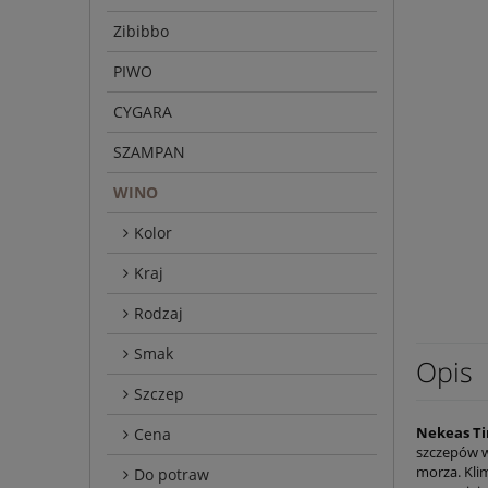
Zibibbo
PIWO
CYGARA
SZAMPAN
WINO
Kolor
Kraj
Rodzaj
Smak
Opis
Szczep
Nekeas Ti
Cena
szczepów 
morza. Kli
Do potraw