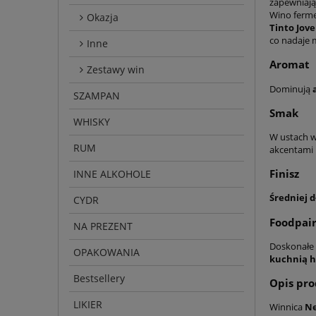
zapewniaj
Wino ferme
Okazja
Tinto Jov
co nadaje 
Inne
Aromat
Zestawy win
Dominują
SZAMPAN
Smak
WHISKY
W ustach w
RUM
akcentami
Finisz
INNE ALKOHOLE
Średniej d
CYDR
Foodpair
NA PREZENT
Doskonałe
OPAKOWANIA
kuchnią h
Bestsellery
Opis pr
LIKIER
Winnica
N