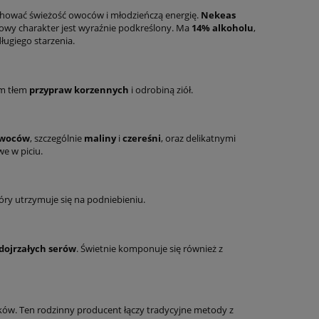
chować świeżość owoców i młodzieńczą energię.
Nekeas
ocowy charakter jest wyraźnie podkreślony. Ma
14% alkoholu
,
ługiego starzenia.
ym tłem
przypraw korzennych
i odrobiną ziół.
owoców
, szczególnie
maliny
i
czereśni
, oraz delikatnymi
we w piciu.
ry utrzymuje się na podniebieniu.
dojrzałych serów
. Świetnie komponuje się również z
eków. Ten rodzinny producent łączy tradycyjne metody z