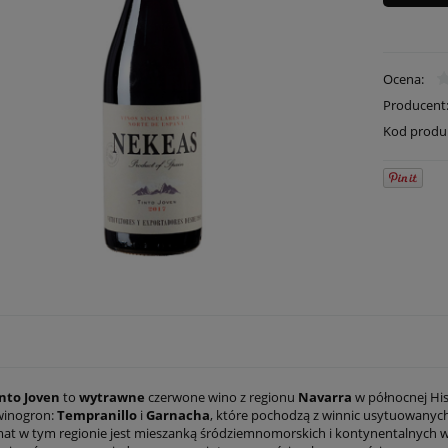
Ocena:
Producent
Kod produ
nto Joven
to
wytrawne
czerwone wino z regionu
Navarra
w północnej His
winogron:
Tempranillo
i
Garnacha
, które pochodzą z winnic usytuowany
mat w tym regionie jest mieszanką śródziemnomorskich i kontynentalnych 