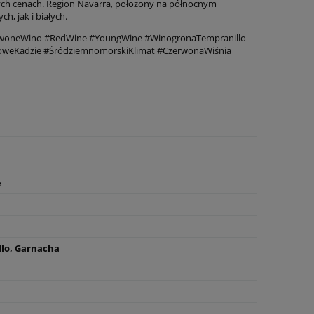
nych cenach. Region Navarra, położony na północnym
, jak i białych.
erwoneWino #RedWine #YoungWine #WinogronaTempranillo
oweKadzie #ŚródziemnomorskiKlimat #CzerwonaWiśnia
e
lo, Garnacha