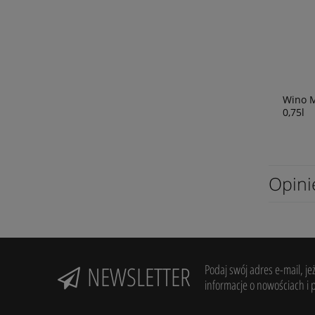
Wino 
0,75l
Opini
NEWSLETTER
Podaj swój adres e-mail, je
informacje o nowościach i 