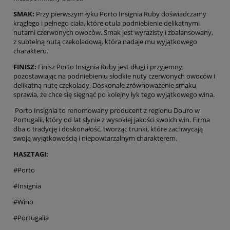
SMAK:
Przy pierwszym łyku Porto Insignia Ruby doświadczamy
krągłego i pełnego ciała, które otula podniebienie delikatnymi
nutami czerwonych owoców. Smak jest wyrazisty i zbalansowany,
z subtelną nutą czekoladową, która nadaje mu wyjątkowego
charakteru.
FINISZ:
Finisz Porto Insignia Ruby jest długi i przyjemny,
pozostawiając na podniebieniu słodkie nuty czerwonych owoców i
delikatną nutę czekolady. Doskonałe zrównoważenie smaku
sprawia, że chce się sięgnąć po kolejny łyk tego wyjątkowego wina.
Porto Insignia to renomowany producent z regionu Douro w
Portugalii, który od lat słynie z wysokiej jakości swoich win. Firma
dba o tradycję i doskonałość, tworząc trunki, które zachwycają
swoją wyjątkowością i niepowtarzalnym charakterem.
HASZTAGI:
#Porto
#Insignia
#Wino
#Portugalia