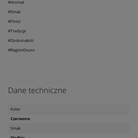
#Aromat
#Smak
#Finisz
#Tradycja
#Doskonałość
#RegionDouro
Dane techniczne
Kolor
Czerwone
Smak
Słodkie