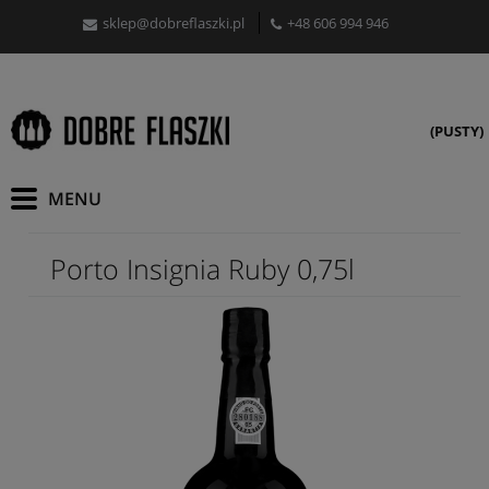
sklep@dobreflaszki.pl
+48 606 994 946
(PUSTY)
Porto Insignia Ruby 0,75l