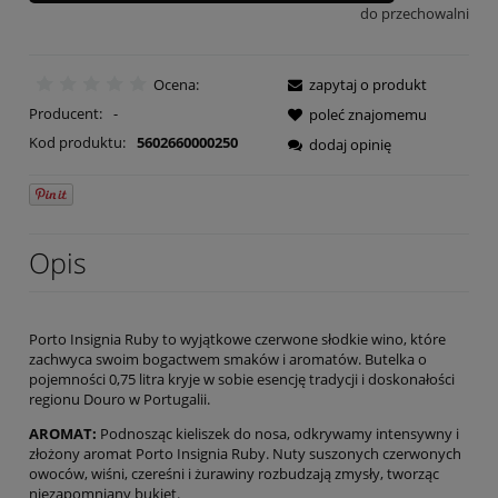
do przechowalni
Ocena:
zapytaj o produkt
Producent:
-
poleć znajomemu
Kod produktu:
5602660000250
dodaj opinię
Opis
Porto Insignia Ruby to wyjątkowe czerwone słodkie wino, które
zachwyca swoim bogactwem smaków i aromatów. Butelka o
pojemności 0,75 litra kryje w sobie esencję tradycji i doskonałości
regionu Douro w Portugalii.
AROMAT:
Podnosząc kieliszek do nosa, odkrywamy intensywny i
złożony aromat Porto Insignia Ruby. Nuty suszonych czerwonych
owoców, wiśni, czereśni i żurawiny rozbudzają zmysły, tworząc
niezapomniany bukiet.