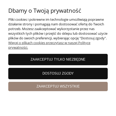
Dbamy o Twoją prywatność
Pliki cookies i pokrewne im technologie umożliwiają poprawne
działanie strony i pomagają nam dostosować ofertę do Twoich
potrzeb. Możesz zaakceptować wykorzystanie przez nas
wszystkich tych plików i przejść do sklepu lub dostosować użycie
plików do swoich preferencji, wybierając opcję "Dostosuj zgody".
Więcej o plikach cookies przeczytasz w naszej Polityce
prywatności.
ZAAKCEPTUJ TYLKO NIEZBĘDNE
Porto Taylor's Quinta De Terra Feita 2005 0,75l
DOSTOSUJ ZGODY
ZAAKCEPTUJ WSZYSTKIE