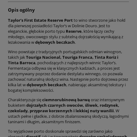
Opis ogólny
Taylor’s First Estate Reserve Port
to wino stworzone jako hołd
dla pierwszej posiadłości Taylor’s w Dolinie Douro. Jest to
eleganckie, głębokie porto typu
Reserve
, które łączy cechy
młodego, owocowego stylu z subtelną dojrzałością wynikającą z
leżakowania w
dębowych beczkach
.
Wino powstaje z tradycyjnych portugalskich odmian winogron,
takich jak
Touriga Nacional, Touriga Franca, Tinta Roriz i
Tinta Barroca
, pochodzących z najlepszych winnic Taylor’s.
Fermentacja odbywa się w klasycznych kadziach, a proces jest
zatrzymywany poprzez dodanie destylatu winnego, co pozwala
zachować naturalną słodycz wina. Następnie porto dojrzewa przez
kilka lat w
dębowych beczkach
, nabierając aksamitnej tekstury i
bogatej kompleksowości.
Charakteryzuje się
ciemnorubinową barwą
oraz intensywnym
bukietem
dojrzałych czarnych owoców, śliwek, rodzynek,
czekolady, przypraw korzennych i lekkiej nuty wanilii
. W
ustach pełne i gładkie, z dobrze zbalansowaną słodyczą, łagodnymi
taninami i długim, aksamitnym finiszem.
To wyjątkowe porto doskonale sprawdzi się zarówno jako
elegancki
digestif
, jak i w towarzystwie
deserów czekoladowych,