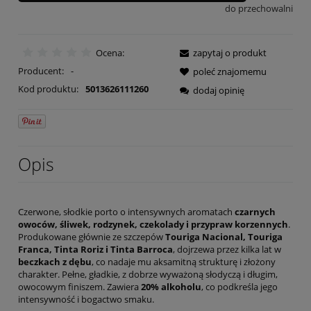
do przechowalni
Ocena:
zapytaj o produkt
Producent:
-
poleć znajomemu
Kod produktu:
5013626111260
dodaj opinię
Opis
Czerwone, słodkie porto o intensywnych aromatach
czarnych
owoców, śliwek, rodzynek, czekolady i przypraw korzennych
.
Produkowane głównie ze szczepów
Touriga Nacional, Touriga
Franca, Tinta Roriz i Tinta Barroca
, dojrzewa przez kilka lat w
beczkach z dębu
, co nadaje mu aksamitną strukturę i złożony
charakter. Pełne, gładkie, z dobrze wyważoną słodyczą i długim,
owocowym finiszem. Zawiera
20% alkoholu
, co podkreśla jego
intensywność i bogactwo smaku.