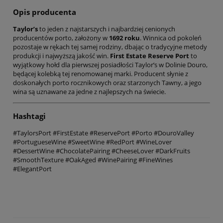
Opis producenta
Taylor’s
to jeden z najstarszych i najbardziej cenionych
producentów porto, założony w
1692 roku
. Winnica od pokoleń
pozostaje w rękach tej samej rodziny, dbając o tradycyjne metody
produkcji i najwyższą jakość win.
First Estate Reserve Port
to
wyjątkowy hołd dla pierwszej posiadłości Taylor’s w Dolinie Douro,
będącej kolebką tej renomowanej marki. Producent słynie z
doskonałych porto rocznikowych oraz starzonych Tawny, a jego
wina są uznawane za jedne z najlepszych na świecie.
Hashtagi
#TaylorsPort #FirstEstate #ReservePort #Porto #DouroValley
#PortugueseWine #SweetWine #RedPort #WineLover
#DessertWine #ChocolatePairing #CheeseLover #DarkFruits
#SmoothTexture #OakAged #WinePairing #FineWines
#ElegantPort