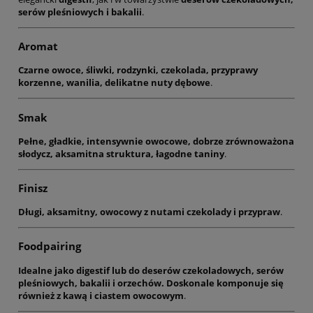
serów pleśniowych i bakalii
.
Aromat
Czarne owoce, śliwki, rodzynki, czekolada, przyprawy
korzenne, wanilia, delikatne nuty dębowe
.
Smak
Pełne, gładkie, intensywnie owocowe, dobrze zrównoważona
słodycz, aksamitna struktura, łagodne taniny
.
Finisz
Długi, aksamitny, owocowy z nutami czekolady i przypraw
.
Foodpairing
Idealne jako digestif lub do deserów czekoladowych, serów
pleśniowych, bakalii i orzechów. Doskonale komponuje się
również z kawą i ciastem owocowym
.