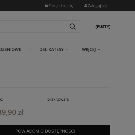
Zarejestruj się
Zaloguj się
(PUSTY)
DZENIOWE
DELIKATESY
WIĘCEJ
ć:
brak towaru
39,90 zł
POWIADOM O DOSTĘPNOŚCI