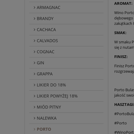
AROMAT:
ARMAGNAC
Wino Porto
dębowego b
BRANDY
zakątkach P
CACHACA
SMAK:
CALVADOS
W smaku Por
się z nutam
COGNAC
FINISZ:
GIN
Finisz Port
rozgrzewaj
GRAPPA
LIKIER DO 18%
Porto Bula
jakość swoi
LIKIER POWYŻEJ 18%
HASZTAGI
MIÓD PITNY
#PortoBul
NALEWKA
#Porto
PORTO
#WinoPort