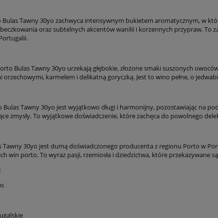
 Bulas Tawny 30yo zachwyca intensywnym bukietem aromatycznym, w któr
eczkowania oraz subtelnych akcentów wanilii i korzennych przypraw. To 
ortugalii.
to Bulas Tawny 30yo urzekają głębokie, złożone smaki suszonych owoców, tak
i orzechowymi, karmelem i delikatną goryczką. Jest to wino pełne, o jedwabis
o Bulas Tawny 30yo jest wyjątkowo długi i harmonijny, pozostawiając na pod
ące zmysły. To wyjątkowe doświadczenie, które zachęca do powolnego dele
s Tawny 30yo jest dumą doświadczonego producenta z regionu Porto w Portuga
ch win porto. To wyraz pasji, rzemiosła i dziedzictwa, które przekazywane s
:
as
ugalskie