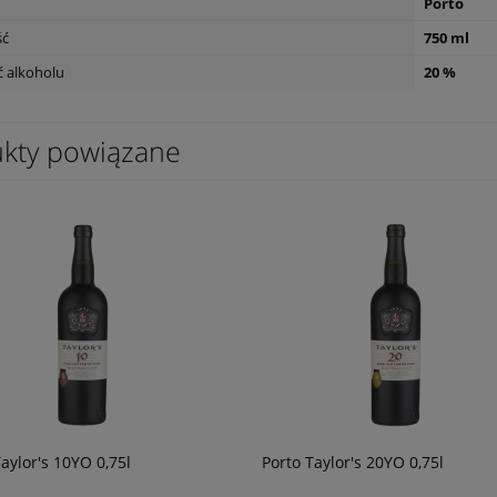
Porto
ść
750 ml
 alkoholu
20 %
kty powiązane
aylor's 10YO 0,75l
Porto Taylor's 20YO 0,75l
 Apulia Gravity Primitivo
Wino Bonfils L'Esparrou Cabernet
Sauvignon 0,75L