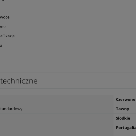
Owoce
wne
eOkazje
ja
techniczne
Czerwone
estandardowy
Tawny
Słodkie
Portugali