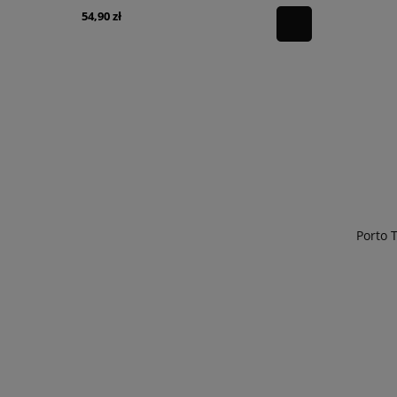
54,90 zł
246,90 zł
Porto T