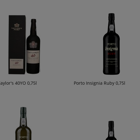
49,90 zł
powiadom o
dostępności
aylor's 40YO 0,75l
Porto Insignia Ruby 0,75l