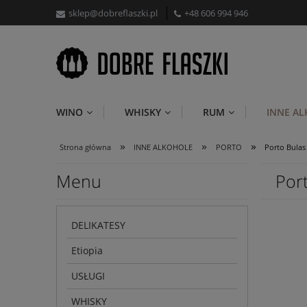
sklep@dobreflaszki.pl
+48 606 994 946
WINO
WHISKY
RUM
INNE A
»
»
»
Strona główna
INNE ALKOHOLE
PORTO
Porto Bulas
Menu
Por
DELIKATESY
Etiopia
USŁUGI
WHISKY