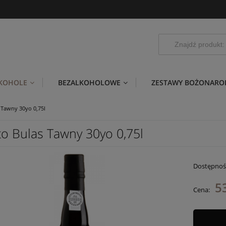
LKOHOLE
BEZALKOHOLOWE
ZESTAWY BOŻONARO
 Tawny 30yo 0,75l
to Bulas Tawny 30yo 0,75l
Dostępnoś
5
Cena: