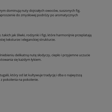
ym dominują nuty dojrzałych owoców, suszonych fig,
zaproszenie do zmysłowej podróży po aromatycznych
ich jak śliwki, rodzynki i figi, które harmonijnie przeplatają
tej teksturze i eleganckiej strukturze.
niebieniu delikatną nutę słodyczy, ciepło i przyjemne uczucie
ktowania się każdym łykiem.
lii, który od lat kultywuje tradycję i dba o najwyższą
ą z pokolenia na pokolenie.