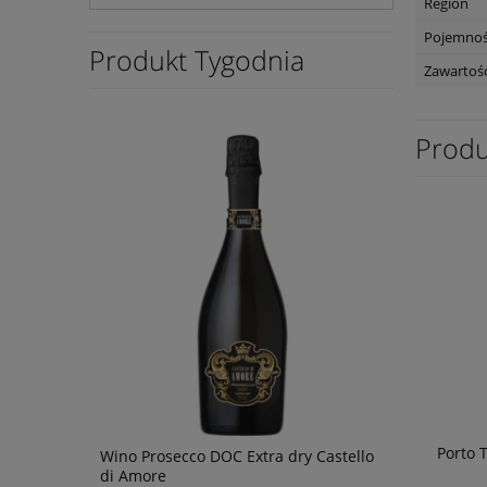
Region
Pojemno
Produkt Tygodnia
Zawartość
Produ
Porto T
Wino Prosecco DOC Extra dry Castello
Wino Tagaro
di Amore
0,75