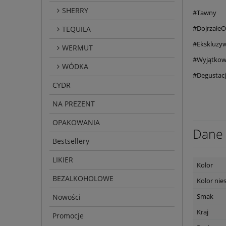
SHERRY
#Tawny
#Dojrzałe
TEQUILA
#Ekskluzy
WERMUT
#Wyjątkow
WÓDKA
#Degustac
CYDR
NA PREZENT
OPAKOWANIA
Dane 
Bestsellery
LIKIER
Kolor
BEZALKOHOLOWE
Kolor ni
Smak
Nowości
Kraj
Promocje