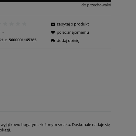
do przechowalni
zapytaj o produkt
:
-
poleć znajomemu
ktu:
5600001165385
dodaj opinię
i wyjątkowo bogatym, złożonym smaku. Doskonale nadaje się
kazji.