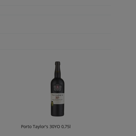
Porto Taylor's 30YO 0,75l
Wino Bonfils L'Esparrou Chardonnay
Wino Oh Sister Tint
0,75L