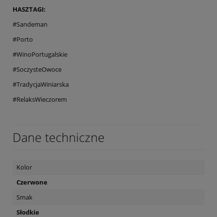
HASZTAGI:
#Sandeman
#Porto
#WinoPortugalskie
#SoczysteOwoce
#TradycjaWiniarska
#RelaksWieczorem
Dane techniczne
Kolor
Czerwone
Smak
Słodkie