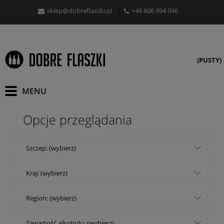
sklep@dobreflaszki.pl
+48 606 994 946
(PUSTY)
Opcje przeglądania
Szczep: (wybierz)
Kraj: (wybierz)
Region: (wybierz)
Zawartość alkoholu: (wybierz)