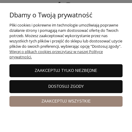
Dbamy o Twoją prywatność
POMOC
Pliki cookies i pokrewne im technologie umożliwiają poprawne
działanie strony i pomagają nam dostosować ofertę do Twoich
potrzeb. Możesz zaakceptować wykorzystanie przez nas
wszystkich tych plików i przejść do sklepu lub dostosować użycie
MOJE KONTO
plików do swoich preferencji, wybierając opcję "Dostosuj zgody".
Więcej o plikach cookies przeczytasz w naszej Polityce
prywatności.
PŁATNOŚCI I DOSTAWA
ZAAKCEPTUJ TYLKO NIEZBĘDNE
INFORMACJE
DOSTOSUJ ZGODY
ZAAKCEPTUJ WSZYSTKIE
O NAS
pokaż pełną wersję strony
Sklep internetowy Shoper Premium