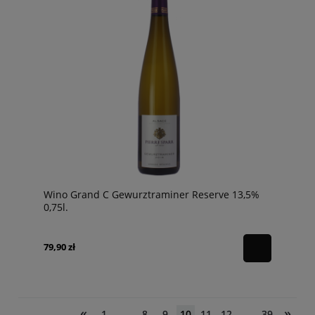
Wino Grand C Gewurztraminer Reserve 13,5%
0,75l.
79,90 zł
«
»
1
...
8
9
10
11
12
...
39