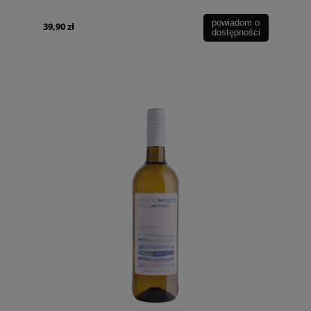
powiadom o
39,90 zł
dostępności