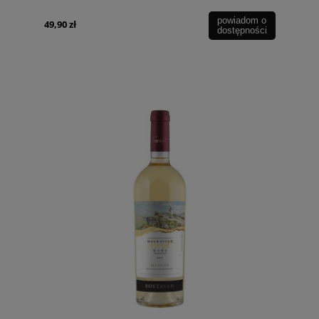
powiadom o
49,90 zł
dostępności