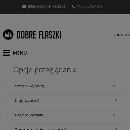
sklep@dobreflaszki.pl
+48 606 994 946
(PUSTY)
Opcje przeglądania
Szczep: (wybierz)
Kraj: (wybierz)
Region: (wybierz)
Zawartość alkoholu: (wybierz)