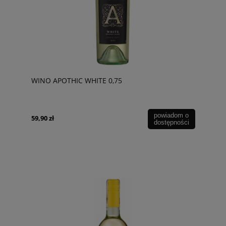
WINO APOTHIC WHITE 0,75
powiadom o
59,90 zł
dostępności