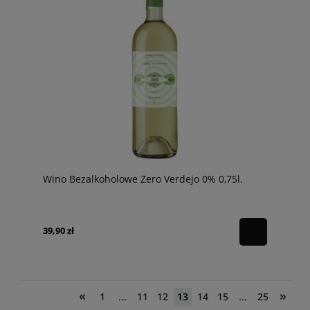
Wino Bezalkoholowe Zero Verdejo 0% 0,75l.
39,90 zł
«
»
1
...
11
12
13
14
15
...
25