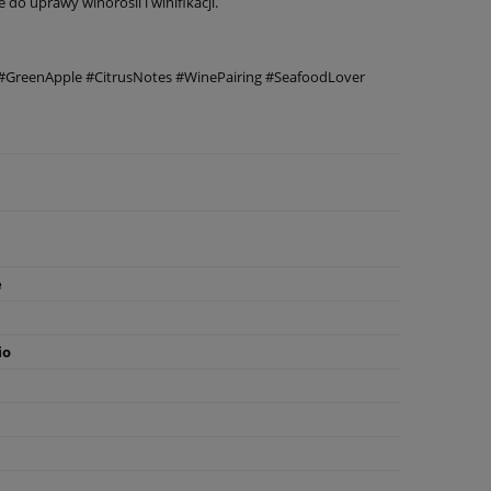
 do uprawy winorośli i winifikacji.
 #GreenApple #CitrusNotes #WinePairing #SeafoodLover
e
io