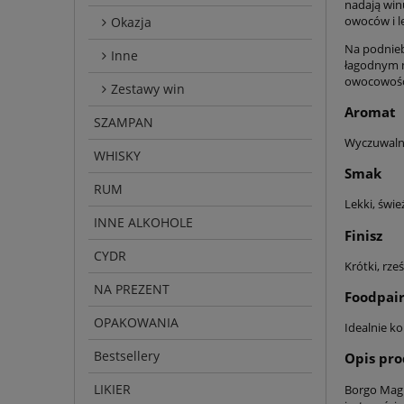
nadają win
owoców i l
Okazja
Na podnieb
Inne
łagodnym m
owocowości
Zestawy win
Aromat
SZAMPAN
Wyczuwaln
WHISKY
Smak
RUM
Lekki, świe
INNE ALKOHOLE
Finisz
CYDR
Krótki, rze
NA PREZENT
Foodpair
OPAKOWANIA
Idealnie k
Bestsellery
Opis pr
LIKIER
Borgo Magre