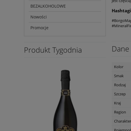
jest części
BEZALKOHOLOWE
Hashtagi
Nowości
#BorgoMagr
#MineralFi
Promocje
Dane 
Produkt Tygodnia
Kolor
Smak
Rodzaj
Szczep
Kraj
Region
Charakte
Pojemno