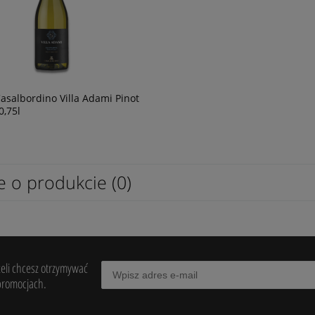
asalbordino Villa Adami Pinot
0,75l
e o produkcie (0)
żeli chcesz otrzymywać
promocjach.