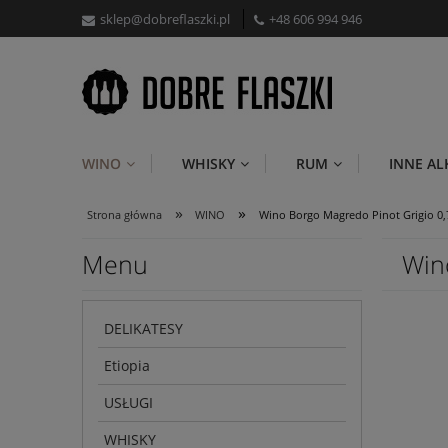
sklep@dobreflaszki.pl
+48 606 994 946
WINO
WHISKY
RUM
INNE A
»
»
Strona główna
WINO
Wino Borgo Magredo Pinot Grigio 0,
Menu
Win
DELIKATESY
Etiopia
USŁUGI
WHISKY