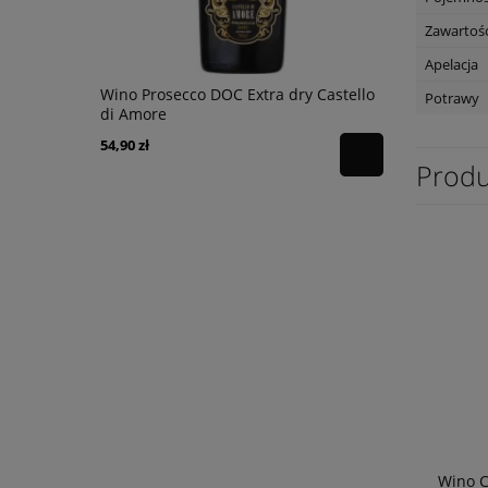
Zawartość
Apelacja
bernet
Wino Prosecco DOC Extra dry Castello
Wino The R
Potrawy
di Amore
Marlboroug
54,90 zł
69,90 zł
Produ
Wino C