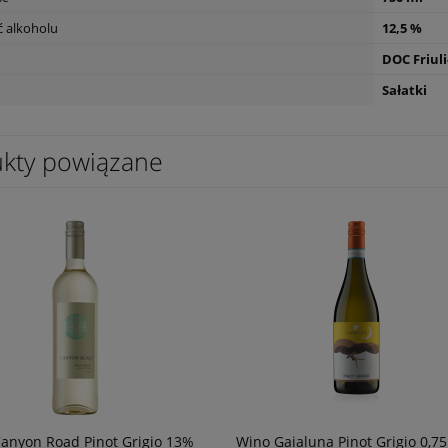
 alkoholu
12,5 %
DOC Friuli
etreat Sauvignon blanc
Wino Oh Sister Blanco 0,75l
Sałatki
h 0,75
39,90 zł
powiadom o
dostępności
kty powiązane
anyon Road Pinot Grigio 13%
Wino Gaialuna Pinot Grigio 0,75l