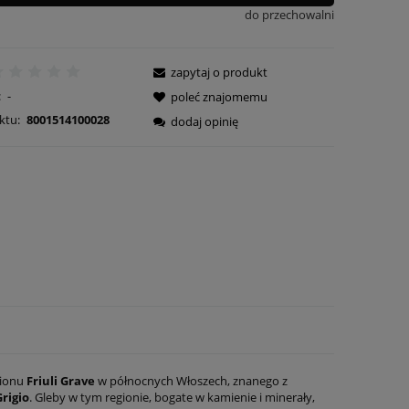
do przechowalni
zapytaj o produkt
:
-
poleć znajomemu
ktu:
8001514100028
dodaj opinię
gionu
Friuli Grave
w północnych Włoszech, znanego z
Grigio
. Gleby w tym regionie, bogate w kamienie i minerały,