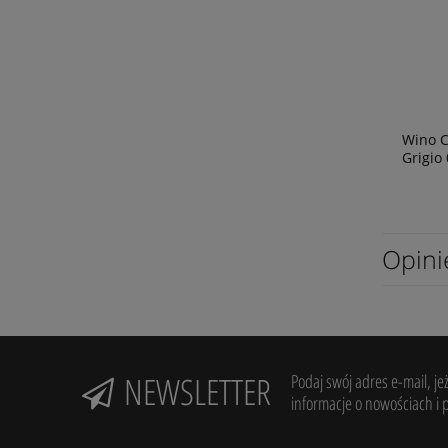
Wino C
Grigio 
Opini
NEWSLETTER
Podaj swój adres e-mail, je
informacje o nowościach i 