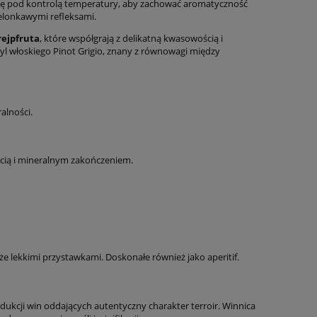
się pod kontrolą temperatury, aby zachować aromatyczność
ielonkawymi refleksami.
rejpfruta
, które współgrają z delikatną kwasowością i
yl włoskiego Pinot Grigio, znany z równowagi między
alności.
cią i mineralnym zakończeniem.
że lekkimi przystawkami. Doskonałe również jako aperitif.
rodukcji win oddających autentyczny charakter terroir. Winnica