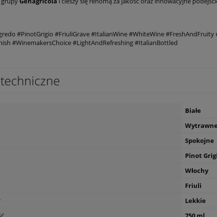
ą grupy
Genagricola
i cieszy się renomą za jakość oraz innowacyjne podejście
edo #PinotGrigio #FriuliGrave #ItalianWine #WhiteWine #FreshAndFruity
nish #WinemakersChoice #LightAndRefreshing #ItalianBottled
techniczne
Białe
Wytrawn
Spokojne
Pinot Grig
Włochy
Friuli
r
Lekkie
ść
750 ml