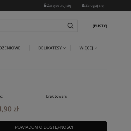
Zarejestruj się
Zaloguj się
(PUSTY)
DZENIOWE
DELIKATESY
WIĘCEJ
ć:
brak towaru
,90 zł
POWIADOM O DOSTĘPNOŚCI