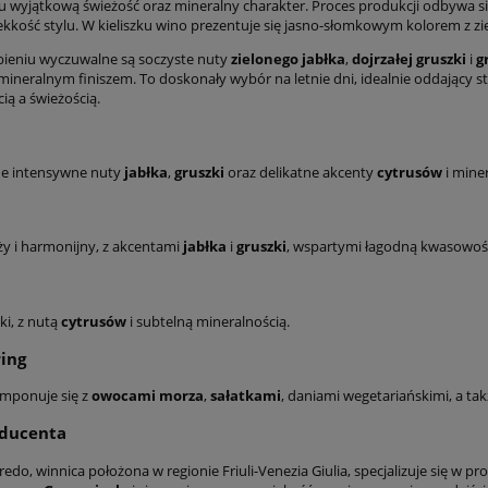
u wyjątkową świeżość oraz mineralny charakter. Proces produkcji odbywa 
ekkość stylu. W kieliszku wino prezentuje się jasno-słomkowym kolorem z z
ieniu wyczuwalne są soczyste nuty
zielonego jabłka
,
dojrzałej gruszki
i
g
ineralnym finiszem. To doskonały wybór na letnie dni, idealnie oddający st
ą a świeżością.
e intensywne nuty
jabłka
,
gruszki
oraz delikatne akcenty
cytrusów
i miner
ży i harmonijny, z akcentami
jabłka
i
gruszki
, wspartymi łagodną kwasowoś
śki, z nutą
cytrusów
i subtelną mineralnością.
ing
omponuje się z
owocami morza
,
sałatkami
, daniami wegetariańskimi, a tak
oducenta
do, winnica położona w regionie Friuli-Venezia Giulia, specjalizuje się w p