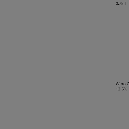
0,75 l
Wino C
12.5%