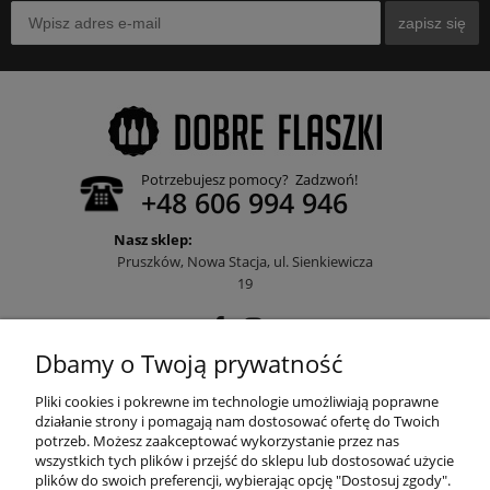
zapisz się
Potrzebujesz pomocy? Zadzwoń!
+48 606 994 946
Nasz sklep:
Pruszków, Nowa Stacja, ul. Sienkiewicza
19
Dbamy o Twoją prywatność
POMOC
Pliki cookies i pokrewne im technologie umożliwiają poprawne
działanie strony i pomagają nam dostosować ofertę do Twoich
potrzeb. Możesz zaakceptować wykorzystanie przez nas
wszystkich tych plików i przejść do sklepu lub dostosować użycie
MOJE KONTO
plików do swoich preferencji, wybierając opcję "Dostosuj zgody".