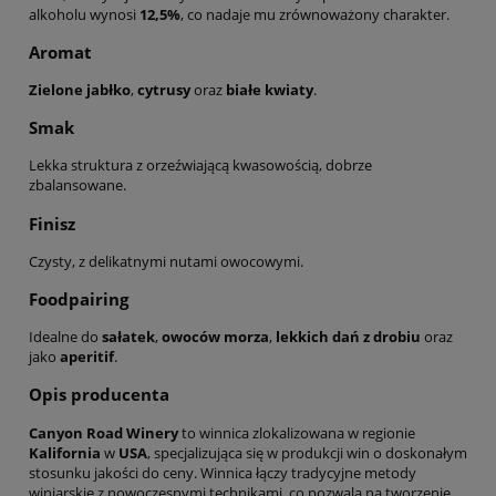
alkoholu wynosi
12,5%
, co nadaje mu zrównoważony charakter.
Aromat
Zielone jabłko
,
cytrusy
oraz
białe kwiaty
.
Smak
Lekka struktura z orzeźwiającą kwasowością, dobrze
zbalansowane.
Finisz
Czysty, z delikatnymi nutami owocowymi.
Foodpairing
Idealne do
sałatek
,
owoców morza
,
lekkich dań z drobiu
oraz
jako
aperitif
.
Opis producenta
Canyon Road Winery
to winnica zlokalizowana w regionie
Kalifornia
w
USA
, specjalizująca się w produkcji win o doskonałym
stosunku jakości do ceny. Winnica łączy tradycyjne metody
winiarskie z nowoczesnymi technikami, co pozwala na tworzenie