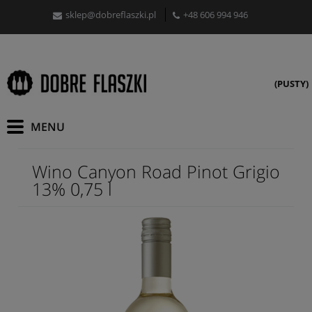
sklep@dobreflaszki.pl
+48 606 994 946
(PUSTY)
Wino Canyon Road Pinot Grigio
13% 0,75 l