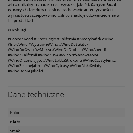
win o unikalnym charakterze i wysokiej jakości.
Canyon Road
Winery
kładzie duży nacisk na zachowanie autentyczności i
wyrazistości szczepów winorośli, co znajduje odzwierciedlenie w
ich produktach.
#Hashtagi
#CanyonRoad #PinotGrigio #Kalifornia #AmerykańskieWino
#BiałeWino #WytrawneWino #WinoDoSałatek
#WinoDoOwocówMorza #WinoDoDrobiu #WinoAperitif
#WinoZKalifornii #WinoZUSA #WinoZrównoważone
#WinoOrzeźwiające #WinoLekkaStruktura #WinoCzystyFinisz
#WinoZieloneJabłko #WinoCytrusy #WinoBiałeKwiaty
#WinoDobrejJakości
Dane techniczne
Kolor
Białe
Smak