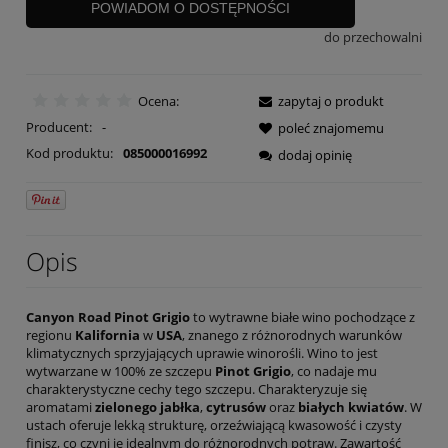
POWIADOM O DOSTĘPNOŚCI
do przechowalni
Ocena:
zapytaj o produkt
Producent:
-
poleć znajomemu
Kod produktu:
085000016992
dodaj opinię
Opis
Canyon Road Pinot Grigio
to wytrawne białe wino pochodzące z
regionu
Kalifornia
w
USA
, znanego z różnorodnych warunków
klimatycznych sprzyjających uprawie winorośli. Wino to jest
wytwarzane w 100% ze szczepu
Pinot Grigio
, co nadaje mu
charakterystyczne cechy tego szczepu. Charakteryzuje się
aromatami
zielonego jabłka
,
cytrusów
oraz
białych kwiatów
. W
ustach oferuje lekką strukturę, orzeźwiającą kwasowość i czysty
finisz, co czyni je idealnym do różnorodnych potraw. Zawartość