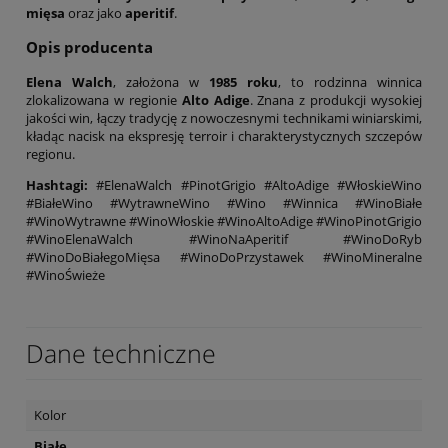
mięsa
oraz jako
aperitif
.
Opis producenta
Elena Walch
, założona w
1985 roku
, to rodzinna winnica
zlokalizowana w regionie
Alto Adige
. Znana z produkcji wysokiej
jakości win, łączy tradycję z nowoczesnymi technikami winiarskimi,
kładąc nacisk na ekspresję terroir i charakterystycznych szczepów
regionu.
Hashtagi:
#ElenaWalch #PinotGrigio #AltoAdige #WłoskieWino
#BiałeWino #WytrawneWino #Wino #Winnica #WinoBiałe
#WinoWytrawne #WinoWłoskie #WinoAltoAdige #WinoPinotGrigio
#WinoElenaWalch #WinoNaAperitif #WinoDoRyb
#WinoDoBiałegoMięsa #WinoDoPrzystawek #WinoMineralne
#WinoŚwieże
Dane techniczne
Kolor
Białe