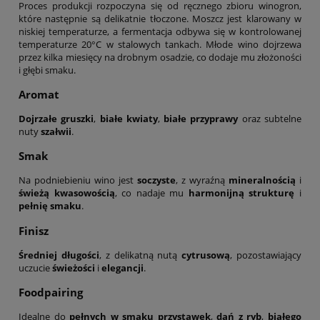
Proces produkcji rozpoczyna się od ręcznego zbioru winogron,
które następnie są delikatnie tłoczone. Moszcz jest klarowany w
niskiej temperaturze, a fermentacja odbywa się w kontrolowanej
temperaturze 20°C w stalowych tankach. Młode wino dojrzewa
przez kilka miesięcy na drobnym osadzie, co dodaje mu złożoności
i głębi smaku.
Aromat
Dojrzałe gruszki
,
białe kwiaty
,
białe przyprawy
oraz subtelne
nuty
szałwii
.
Smak
Na podniebieniu wino jest
soczyste
, z wyraźną
mineralnością
i
świeżą kwasowością
, co nadaje mu
harmonijną strukturę
i
pełnię smaku
.
Finisz
Średniej długości
, z delikatną nutą
cytrusową
, pozostawiający
uczucie
świeżości
i
elegancji
.
Foodpairing
Idealne do
pełnych w smaku przystawek
,
dań z ryb
,
białego