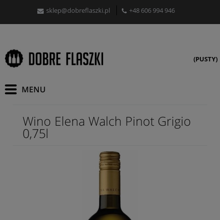
sklep@dobreflaszki.pl
+48 606 994 946
(PUSTY)
Wino Elena Walch Pinot Grigio
0,75l