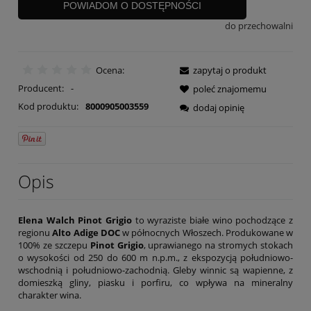
POWIADOM O DOSTĘPNOŚCI
do przechowalni
Ocena:
zapytaj o produkt
Producent:
-
poleć znajomemu
Kod produktu:
8000905003559
dodaj opinię
Opis
Elena Walch Pinot Grigio
to wyraziste białe wino pochodzące z
regionu
Alto Adige DOC
w północnych Włoszech. Produkowane w
100% ze szczepu
Pinot Grigio
, uprawianego na stromych stokach
o wysokości od 250 do 600 m n.p.m., z ekspozycją południowo-
wschodnią i południowo-zachodnią. Gleby winnic są wapienne, z
domieszką gliny, piasku i porfiru, co wpływa na mineralny
charakter wina.