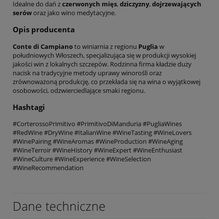
Idealne do dań z
czerwonych mięs
,
dziczyzny
,
dojrzewających
serów
oraz jako wino medytacyjne.
Opis producenta
Conte di Campiano
to winiarnia z regionu
Puglia
w
południowych Włoszech, specjalizująca się w produkcji wysokiej
jakości win z lokalnych szczepów. Rodzinna firma kładzie duży
nacisk na tradycyjne metody uprawy winorośli oraz
zrównoważoną produkcję, co przekłada się na wina o wyjątkowej
osobowości, odzwierciedlające smaki regionu.
Hashtagi
#CorterossoPrimitivo #PrimitivoDiManduria #PugliaWines
#RedWine #DryWine #ItalianWine #WineTasting #WineLovers
#WinePairing #WineAromas #WineProduction #WineAging
#WineTerroir #WineHistory #WineExpert #WineEnthusiast
#WineCulture #WineExperience #WineSelection
#WineRecommendation
Dane techniczne