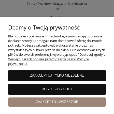
Pruszków, Nowa Stacja, ul. Sienkiewicza
19
Dbamy o Twoją prywatność
POMOC
Pliki cookies i pokrewne im technologie umożliwiają poprawne
działanie strony i pomagają nam dostosować ofertę do Twoich
potrzeb. Możesz zaakceptować wykorzystanie przez nas
wszystkich tych plików i przejść do sklepu lub dostosować użycie
MOJE KONTO
plików do swoich preferencji, wybierając opcję "Dostosuj zgody".
Więcej o plikach cookies przeczytasz w naszej Polityce
prywatności.
PŁATNOŚCI I DOSTAWA
ZAAKCEPTUJ TYLKO NIEZBĘDNE
INFORMACJE
DOSTOSUJ ZGODY
ZAAKCEPTUJ WSZYSTKIE
O NAS