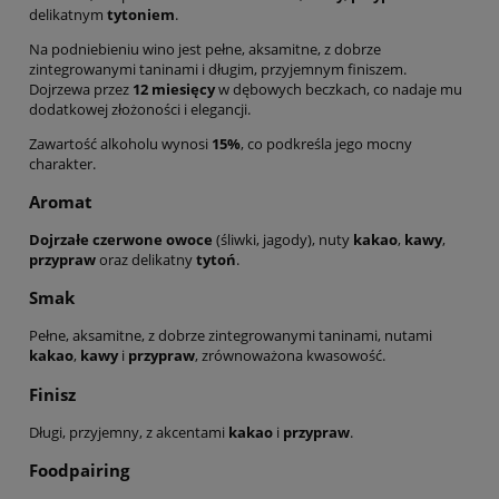
delikatnym
tytoniem
.
Na podniebieniu wino jest pełne, aksamitne, z dobrze
zintegrowanymi taninami i długim, przyjemnym finiszem.
Dojrzewa przez
12 miesięcy
w dębowych beczkach, co nadaje mu
dodatkowej złożoności i elegancji.
Zawartość alkoholu wynosi
15%
, co podkreśla jego mocny
charakter.
Aromat
Dojrzałe czerwone owoce
(śliwki, jagody), nuty
kakao
,
kawy
,
przypraw
oraz delikatny
tytoń
.
Smak
Pełne, aksamitne, z dobrze zintegrowanymi taninami, nutami
kakao
,
kawy
i
przypraw
, zrównoważona kwasowość.
Finisz
Długi, przyjemny, z akcentami
kakao
i
przypraw
.
Foodpairing