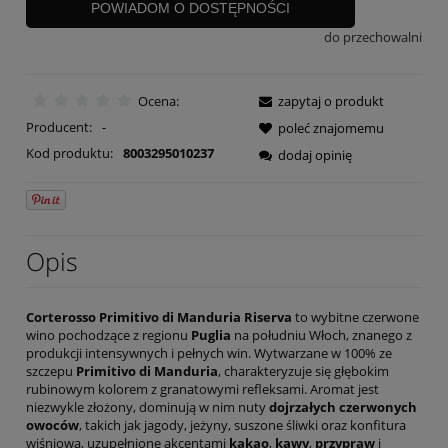
POWIADOM O DOSTĘPNOŚCI
do przechowalni
Ocena:
zapytaj o produkt
Producent:
-
poleć znajomemu
Kod produktu:
8003295010237
dodaj opinię
Opis
Corterosso Primitivo di Manduria Riserva
to wybitne czerwone
wino pochodzące z regionu
Puglia
na południu Włoch, znanego z
produkcji intensywnych i pełnych win. Wytwarzane w 100% ze
szczepu
Primitivo di Manduria
, charakteryzuje się głębokim
rubinowym kolorem z granatowymi refleksami. Aromat jest
niezwykle złożony, dominują w nim nuty
dojrzałych czerwonych
owoców
, takich jak jagody, jeżyny, suszone śliwki oraz konfitura
wiśniowa, uzupełnione akcentami
kakao
,
kawy
,
przypraw
i