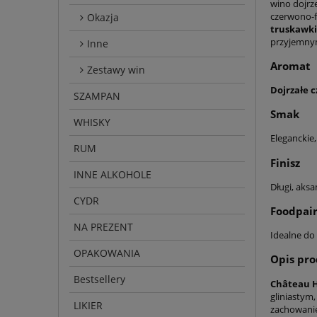
wino dojrz
czerwono-f
Okazja
truskawki
przyjemnym
Inne
Aromat
Zestawy win
Dojrzałe 
SZAMPAN
Smak
WHISKY
Eleganckie
RUM
Finisz
INNE ALKOHOLE
Długi, aks
CYDR
Foodpair
NA PREZENT
Idealne do
OPAKOWANIA
Opis pr
Bestsellery
Château H
gliniastym
LIKIER
zachowanie