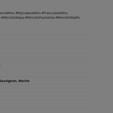
erwoneWino #WytrawneWino #FrancuskieWino
ne #WinoDoMięsa #WinoDoPasztetów #WinoDoWędlin
e
Sauvignon, Merlot