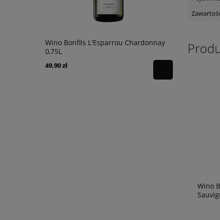
Zawartość
Primitivo
Wino Bonfils L'Esparrou Chardonnay
Wino Bonfi
Produ
0,75L
Sauvignon 
49,90 zł
49,90 zł
powiadom o
dostępności
Wino B
Sauvig