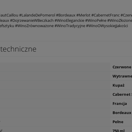
autCaillou #LalandeDePomerol #Bordeaux #Merlot #CabernetFranc #Cz
eaux #DojrzewanieWBeczkach #WinoEleganckie #WinoPełne #WinoZłożo
fsztyku #WinoZrównoważone #WinoTradycyjne #WinoOWysokiejJakości
techniczne
Czerwone
Wytrawn
Kupaż
Cabernet 
Francja
Bordeaux
r
Pełne
ść
750 ml