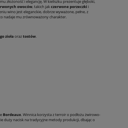
 mu złożoność i elegancję. W kieliszku prezentuje głęboki,
zerwonych owoców
, takich jak
czerwone porzeczki
i
eniu wino jest eleganckie, dobrze wyważone, pełne, z
 co nadaje mu zrównoważony charakter.
go zioła
oraz
tostów
.
ie
Bordeaux
. Winnica korzysta z terroir o podłożu żwirowo-
zie duży nacisk na tradycyjne metody produkcji, dbając o