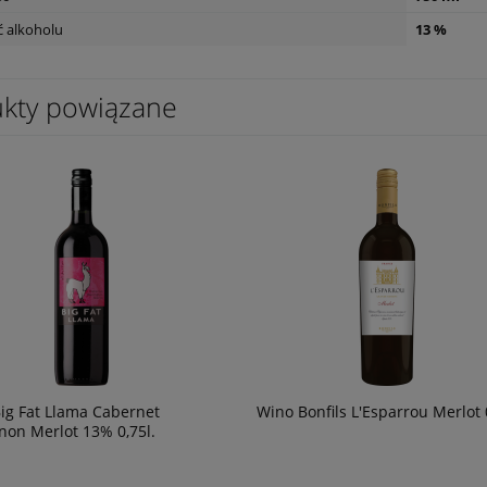
 alkoholu
13 %
ls L'Esparrou Cabernet
Wino Bonfils L'Esparrou Merlot 0,75L
kty powiązane
0,75L
49,90 zł
ig Fat Llama Cabernet
Wino Bonfils L'Esparrou Merlot 
non Merlot 13% 0,75l.