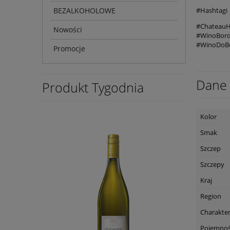
BEZALKOHOLOWE
#Hashtagi
#ChateauH
Nowości
#WinoBord
#WinoDoBe
Promocje
Dane 
Produkt Tygodnia
Kolor
Smak
Szczep
Szczepy
Kraj
Region
Charakte
Pojemno