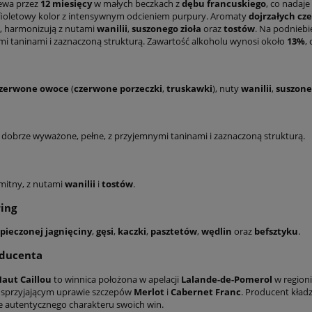
ewa przez
12 miesięcy
w małych beczkach z
dębu francuskiego
, co nadaje
ioletowy kolor z intensywnym odcieniem purpury. Aromaty
dojrzałych c
, harmonizują z nutami
wanilii
,
suszonego zioła
oraz
tostów
. Na podniebi
i taninami i zaznaczoną strukturą. Zawartość alkoholu wynosi około
13%
,
czerwone owoce
(
czerwone porzeczki
,
truskawki
), nuty
wanilii
,
suszone
, dobrze wyważone, pełne, z przyjemnymi taninami i zaznaczoną strukturą.
amitny, z nutami
wanilii
i
tostów
.
ing
pieczonej jagnięciny
,
gęsi
,
kaczki
,
pasztetów
,
wędlin
oraz
befsztyku
.
oducenta
aut Caillou
to winnica położona w apelacji
Lalande-de-Pomerol
w region
, sprzyjającym uprawie szczepów
Merlot
i
Cabernet Franc
. Producent kład
 autentycznego charakteru swoich win.