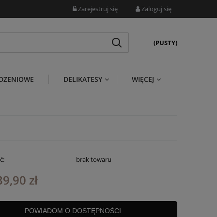
Zarejestruj się
Zaloguj się
(PUSTY)
DZENIOWE
DELIKATESY
WIĘCEJ
ć:
brak towaru
39,90 zł
POWIADOM O DOSTĘPNOŚCI