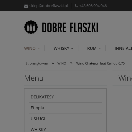
sklep@dobreflaszki.pl
+48 606 994 946
WINO
WHISKY
RUM
INNE A
»
»
Strona główna
WINO
Wino Chateau Haut Caillou 0,75l
Menu
Win
DELIKATESY
Etiopia
USŁUGI
WHISKY