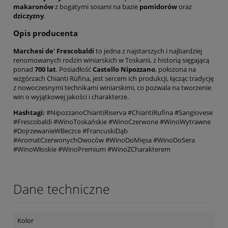
makaronów
z bogatymi sosami na bazie
pomidorów
oraz
dziczyzny
.
Opis producenta
Marchesi de' Frescobaldi
to jedna z najstarszych i najbardziej
renomowanych rodzin winiarskich w Toskanii, z historią sięgającą
ponad
700 lat
. Posiadłość
Castello Nipozzano
, położona na
wzgórzach Chianti Rùfina, jest sercem ich produkcji, łącząc tradycję
z nowoczesnymi technikami winiarskimi, co pozwala na tworzenie
win o wyjątkowej jakości i charakterze.
Hashtagi:
#NipozzanoChiantiRiserva #ChiantiRufina #Sangiovese
#Frescobaldi #WinoToskańskie #WinoCzerwone #WinoWytrawne
#DojrzewanieWBeczce #FrancuskiDąb
#AromatCzerwonychOwoców #WinoDoMięsa #WinoDoSera
#WinoWłoskie #WinoPremium #WinoZCharakterem
Dane techniczne
Kolor