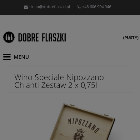
sklep@dobreflaszki.pl
+48 606 994 946
(PUSTY)
Wino Speciale Nipozzano
Chianti Zestaw 2 x 0,75l