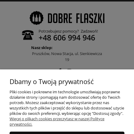
Potrzebujesz pomocy? Zadzwoń!
+48 606 994 946
Nasz sklep:
Pruszków, Nowa Stacja, ul. Sienkiewicza
19
Dbamy o Twoją prywatność
POMOC
Pliki cookies i pokrewne im technologie umożliwiają poprawne
działanie strony i pomagają nam dostosować ofertę do Twoich
potrzeb. Możesz zaakceptować wykorzystanie przez nas
wszystkich tych plików i przejść do sklepu lub dostosować użycie
MOJE KONTO
plików do swoich preferencji, wybierając opcję "Dostosuj zgody".
Więcej o plikach cookies przeczytasz w naszej Polityce
prywatności.
PŁATNOŚCI I DOSTAWA