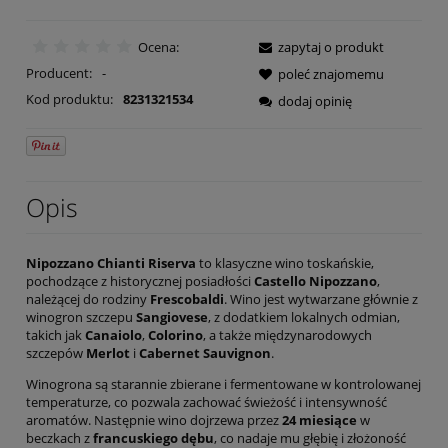
Ocena:
zapytaj o produkt
Producent:
-
poleć znajomemu
Kod produktu:
8231321534
dodaj opinię
Opis
Nipozzano Chianti Riserva
to klasyczne wino toskańskie,
pochodzące z historycznej posiadłości
Castello Nipozzano
,
należącej do rodziny
Frescobaldi
. Wino jest wytwarzane głównie z
winogron szczepu
Sangiovese
, z dodatkiem lokalnych odmian,
takich jak
Canaiolo
,
Colorino
, a także międzynarodowych
szczepów
Merlot
i
Cabernet Sauvignon
.
Winogrona są starannie zbierane i fermentowane w kontrolowanej
temperaturze, co pozwala zachować świeżość i intensywność
aromatów. Następnie wino dojrzewa przez
24 miesiące
w
beczkach z
francuskiego dębu
, co nadaje mu głębię i złożoność