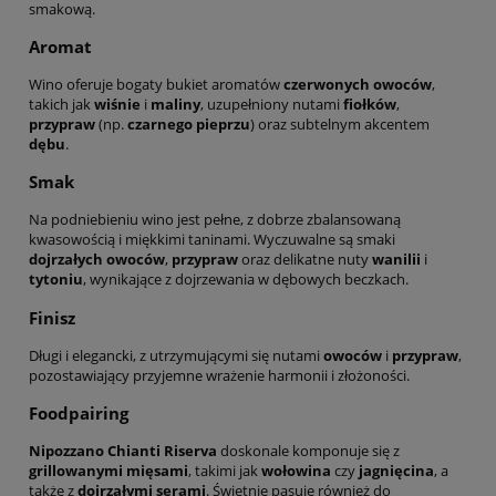
smakową.
Aromat
Wino oferuje bogaty bukiet aromatów
czerwonych owoców
,
takich jak
wiśnie
i
maliny
, uzupełniony nutami
fiołków
,
przypraw
(np.
czarnego pieprzu
) oraz subtelnym akcentem
dębu
.
Smak
Na podniebieniu wino jest pełne, z dobrze zbalansowaną
kwasowością i miękkimi taninami. Wyczuwalne są smaki
dojrzałych owoców
,
przypraw
oraz delikatne nuty
wanilii
i
tytoniu
, wynikające z dojrzewania w dębowych beczkach.
Finisz
Długi i elegancki, z utrzymującymi się nutami
owoców
i
przypraw
,
pozostawiający przyjemne wrażenie harmonii i złożoności.
Foodpairing
Nipozzano Chianti Riserva
doskonale komponuje się z
grillowanymi mięsami
, takimi jak
wołowina
czy
jagnięcina
, a
także z
dojrzałymi serami
. Świetnie pasuje również do