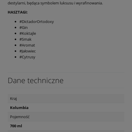
destylarni, będąca symbolem luksusu i wyrafinowania.
HASZTAGI:
#DictadorOrtodoxy
#Gin
#Koktajle
#Smak
#Aromat
#Jałowiec
#Cytrusy
Dane techniczne
Kraj
Kolumbia
Pojemność
700 ml