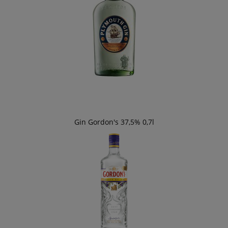
Gin Gordon's 37,5% 0,7l