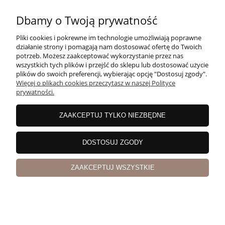
Dbamy o Twoją prywatność
Pliki cookies i pokrewne im technologie umożliwiają poprawne
działanie strony i pomagają nam dostosować ofertę do Twoich
Gin Boomsma dry 45% 0,7l
potrzeb. Możesz zaakceptować wykorzystanie przez nas
wszystkich tych plików i przejść do sklepu lub dostosować użycie
plików do swoich preferencji, wybierając opcję "Dostosuj zgody".
Więcej o plikach cookies przeczytasz w naszej Polityce
prywatności.
ZAAKCEPTUJ TYLKO NIEZBĘDNE
DOSTOSUJ ZGODY
ZAAKCEPTUJ WSZYSTKIE
Gin Glendalough Wild Botanical 0,7l