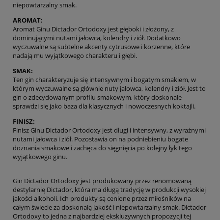
niepowtarzalny smak.
AROMAT:
Aromat Ginu Dictador Ortodoxy jest głęboki i złożony, z
dominującymi nutami jałowca, kolendry i ziół. Dodatkowo
wyczuwalne są subtelne akcenty cytrusowe i korzenne, które
nadają mu wyjątkowego charakteru i głębi.
SMAK:
Ten gin charakteryzuje się intensywnym i bogatym smakiem, w
którym wyczuwalne są głównie nuty jałowca, kolendry i ziół. Jest to
gin o zdecydowanym profilu smakowym, który doskonale
sprawdzi się jako baza dla klasycznych i nowoczesnych koktajli.
FINISZ:
Finisz Ginu Dictador Ortodoxy jest długi i intensywny, z wyraźnymi
nutami jałowca i ziół. Pozostawia on na podniebieniu bogate
doznania smakowe i zachęca do sięgnięcia po kolejny łyk tego
wyjątkowego ginu.
Gin Dictador Ortodoxy jest produkowany przez renomowaną
destylarnię Dictador, która ma długą tradycję w produkcji wysokiej
jakości alkoholi. Ich produkty są cenione przez miłośników na
całym świecie za doskonałą jakość i niepowtarzalny smak. Dictador
Ortodoxy to jedna z najbardziej ekskluzywnych propozycji tej