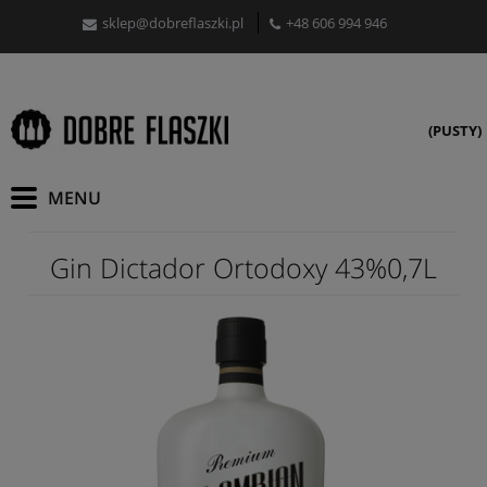
sklep@dobreflaszki.pl
+48 606 994 946
(PUSTY)
Gin Dictador Ortodoxy 43%0,7L