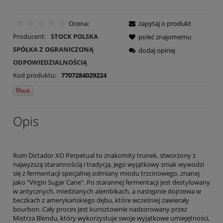
Ocena:
zapytaj o produkt
Producent:
STOCK POLSKA
poleć znajomemu
SPÓŁKA Z OGRANICZONĄ
dodaj opinię
ODPOWIEDZIALNOŚCIĄ
Kod produktu:
7707284029224
Opis
Rum Dictador XO Perpetual to znakomity trunek, stworzony z
najwyższą starannością i tradycją. Jego wyjątkowy smak wywodzi
się z fermentacji specjalnej odmiany miodu trzcinowego, znanej
jako "Virgin Sugar Cane". Po starannej fermentacji jest destylowany
w antycznych, miedzianych alembikach, a następnie dojrzewa w
beczkach z amerykańskiego dębu, które wcześniej zawierały
bourbon. Cały proces jest kunsztownie nadzorowany przez
Mistrza Blendu, który wykorzystuje swoje wyjątkowe umiejętności,