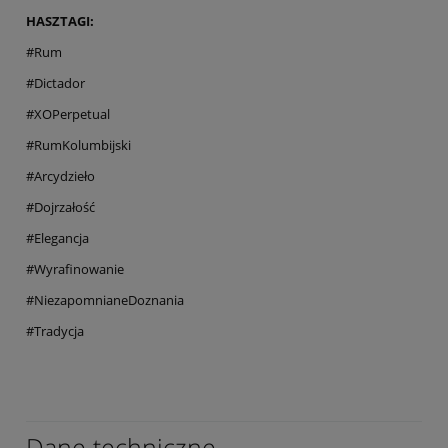
HASZTAGI:
#Rum
#Dictador
#XOPerpetual
#RumKolumbijski
#Arcydzieło
#Dojrzałość
#Elegancja
#Wyrafinowanie
#NiezapomnianeDoznania
#Tradycja
Dane techniczne