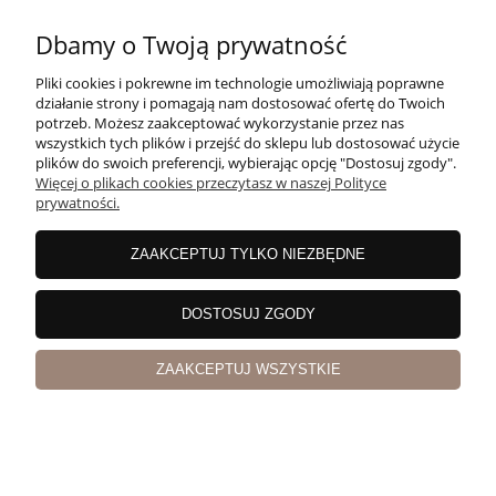
zapisz się
Dbamy o Twoją prywatność
Pliki cookies i pokrewne im technologie umożliwiają poprawne
działanie strony i pomagają nam dostosować ofertę do Twoich
potrzeb. Możesz zaakceptować wykorzystanie przez nas
wszystkich tych plików i przejść do sklepu lub dostosować użycie
plików do swoich preferencji, wybierając opcję "Dostosuj zgody".
Potrzebujesz pomocy? Zadzwoń!
Więcej o plikach cookies przeczytasz w naszej Polityce
+48 606 994 946
prywatności.
Nasz sklep:
ZAAKCEPTUJ TYLKO NIEZBĘDNE
Pruszków, Nowa Stacja, ul. Sienkiewicza
19
DOSTOSUJ ZGODY
ZAAKCEPTUJ WSZYSTKIE
POMOC
MOJE KONTO