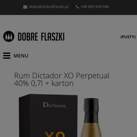
sklep@dobreflaszki.pl
+48 606 994 946
(PUSTY)
Rum Dictador XO Perpetual
40% 0,7l + karton