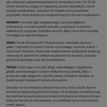
aby stworzyć najbardziej wykwintną mieszankę rumu. Po 25-30
latach starzenia osiąga on najwyższy poziom dojrzałości, zanim
zostaje butelkowany. Dictador XO Perpetual to prawdziwe
arcydzieło, które dostarcza niezapomnianych doznań smakowych.
AROMAT:
Aromat tego wyjątkowego rumu jest głęboki i
intensywny, z nutami wanilii, karmelu, prażonych orzechów i
delikatnych przypraw. Subtelne akcenty dębu i bourbonu dodają
mu elegancji i wyrafinowania.
SMAK:
Smak Dictadora XO Perpetual jest niezwykle złożony i
pełen, z wyraźnymi nutami miodu trzcinowego, karmelu, kakao i
suszonych owoców. Doskonale zbalansowane połączenie słodyczy,
owocowych akcentów i delikatnej pikantności sprawia, że każdy
łyk jest prawdziwą ucztą dla podniebienia.
FINISZ:
Finisz tego rumu jest długi, zadowalający i wyjątkowo
gładki, pozostawiając w ustach delikatne nuty wanilii, dębu i
przypraw. Jego elegancki i wyrafinowany charakter sprawia, że
każdy łyk jest niezapomnianym doznaniem.
Dictador to renomowana destylarnia rumu, która od lat słynie z
produkcji najwyższej jakości trunków. Ich produkty charakteryzują
się niezrównaną precyzją w procesie destylacji oraz starannością w
doborze beczek do dojrzewania, co przekłada się na niezrównany
smak i jakość.