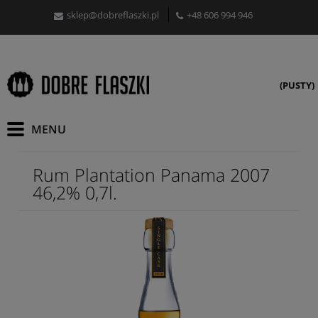
sklep@dobreflaszki.pl
+48 606 994 946
(PUSTY)
Rum Plantation Panama 2007
46,2% 0,7l.