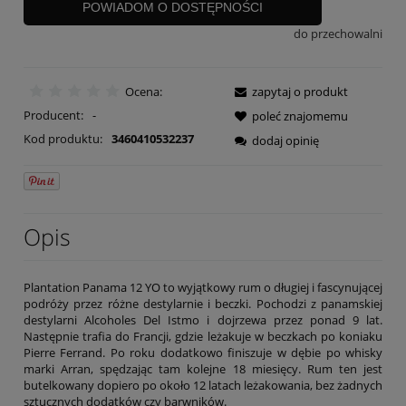
POWIADOM O DOSTĘPNOŚCI
do przechowalni
Ocena:
zapytaj o produkt
Producent:
-
poleć znajomemu
Kod produktu:
3460410532237
dodaj opinię
Opis
Plantation Panama 12 YO to wyjątkowy rum o długiej i fascynującej
podróży przez różne destylarnie i beczki. Pochodzi z panamskiej
destylarni Alcoholes Del Istmo i dojrzewa przez ponad 9 lat.
Następnie trafia do Francji, gdzie leżakuje w beczkach po koniaku
Pierre Ferrand. Po roku dodatkowo finiszuje w dębie po whisky
marki Arran, spędzając tam kolejne 18 miesięcy. Rum ten jest
butelkowany dopiero po około 12 latach leżakowania, bez żadnych
sztucznych dodatków czy barwników.