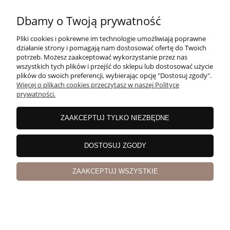
Dbamy o Twoją prywatność
Pliki cookies i pokrewne im technologie umożliwiają poprawne
działanie strony i pomagają nam dostosować ofertę do Twoich
potrzeb. Możesz zaakceptować wykorzystanie przez nas
wszystkich tych plików i przejść do sklepu lub dostosować użycie
plików do swoich preferencji, wybierając opcję "Dostosuj zgody".
Więcej o plikach cookies przeczytasz w naszej Polityce
prywatności.
Rum Takamaka St. Andre 8yo 40% 1L
ZAAKCEPTUJ TYLKO NIEZBĘDNE
DOSTOSUJ ZGODY
ZAAKCEPTUJ WSZYSTKIE