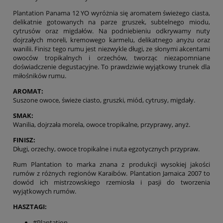
Plantation Panama 12 YO wyróżnia się aromatem świeżego ciasta,
delikatnie gotowanych na parze gruszek, subtelnego miodu,
cytrusów oraz migdałów. Na podniebieniu odkrywamy nuty
dojrzałych moreli, kremowego karmelu, delikatnego anyżu oraz
wanilii. Finisz tego rumu jest niezwykle długi, ze słonymi akcentami
owoców tropikalnych i orzechów, tworząc niezapomniane
doświadczenie degustacyjne. To prawdziwie wyjątkowy trunek dla
miłośników rumu.
AROMAT:
Suszone owoce, świeże ciasto, gruszki, miód, cytrusy, migdały.
SMAK:
Wanilia, dojrzała morela, owoce tropikalne, przyprawy, anyż.
FINISZ:
Długi, orzechy, owoce tropikalne i nuta egzotycznych przypraw.
Rum Plantation to marka znana z produkcji wysokiej jakości
rumów z różnych regionów Karaibów. Plantation Jamaica 2007 to
dowód ich mistrzowskiego rzemiosła i pasji do tworzenia
wyjątkowych rumów.
HASZTAGI:
#Plantation