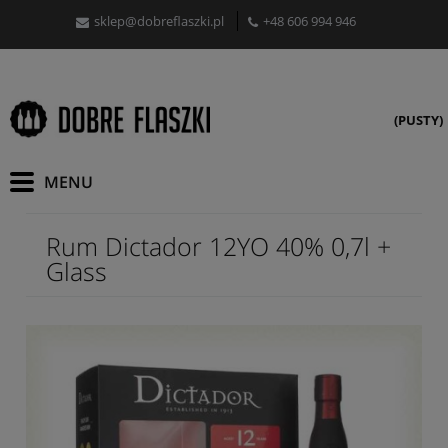
sklep@dobreflaszki.pl
+48 606 994 946
(PUSTY)
Rum Dictador 12YO 40% 0,7l +
Glass