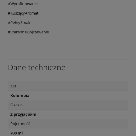
#Wyrafinowanie
#KuszącyAromat
#PełnySmak
#StaranneDojrzewanie
Dane techniczne
Kraj
Kolumbia
Okazja
Z przyjaciółmi
Pojemność
700 ml