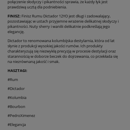
połączenie słodyczy i pikantności sprawia, że każdy łyk jest
prawdziwą ucztą dla podniebienia.
FINISZ:
Finisz Rumu Dictador 12YO jest długi i zadowalający,
pozostawiając w ustach przyjemne wrażenie delikatnej słodyczy i
pikantności. Nuty sherry i wanilii delikatnie podkreślają jego
elegancję.
Dictador to renomowana kolumbijska destylarnia, która od lat
słynie z produkcji wysokiej jakości rumów. Ich produkty
charakteryzują się niezwykłą precyzją w procesie destylacji oraz
starannością w doborze beczek do dojrzewania, co przekłada się
na niezrównaną jakość i smak.
HASZTAGI:
#Rum
#Dictador
#Kolumbia
#Bourbon
#PedroXimenez
#Elegancja