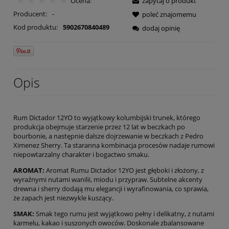
Ocena:
zapytaj o produkt
Producent:
-
poleć znajomemu
Kod produktu:
5902670840489
dodaj opinię
Opis
Rum Dictador 12YO to wyjątkowy kolumbijski trunek, którego
produkcja obejmuje starzenie przez 12 lat w beczkach po
bourbonie, a następnie dalsze dojrzewanie w beczkach z Pedro
Ximenez Sherry. Ta staranna kombinacja procesów nadaje rumowi
niepowtarzalny charakter i bogactwo smaku.
AROMAT:
Aromat Rumu Dictador 12YO jest głęboki i złożony, z
wyraźnymi nutami wanilii, miodu i przypraw. Subtelne akcenty
drewna i sherry dodają mu elegancji i wyrafinowania, co sprawia,
że zapach jest niezwykle kuszący.
SMAK:
Smak tego rumu jest wyjątkowo pełny i delikatny, z nutami
karmelu, kakao i suszonych owoców. Doskonale zbalansowane