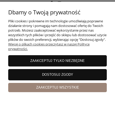
Dbamy o Twoją prywatność
POMOC
Pliki cookies i pokrewne im technologie umożliwiają poprawne
działanie strony i pomagają nam dostosować ofertę do Twoich
potrzeb. Możesz zaakceptować wykorzystanie przez nas
wszystkich tych plików i przejść do sklepu lub dostosować użycie
MOJE KONTO
plików do swoich preferencji, wybierając opcję "Dostosuj zgody".
Więcej o plikach cookies przeczytasz w naszej Polityce
prywatności.
PŁATNOŚCI I DOSTAWA
ZAAKCEPTUJ TYLKO NIEZBĘDNE
INFORMACJE
DOSTOSUJ ZGODY
ZAAKCEPTUJ WSZYSTKIE
O NAS
pokaż pełną wersję strony
Sklep internetowy Shoper Premium