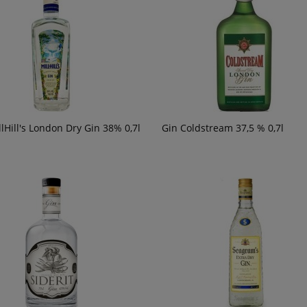
59,90 zł
powiad
dostępn
llHill's London Dry Gin 38% 0,7l
Gin Coldstream 37,5 % 0,7l