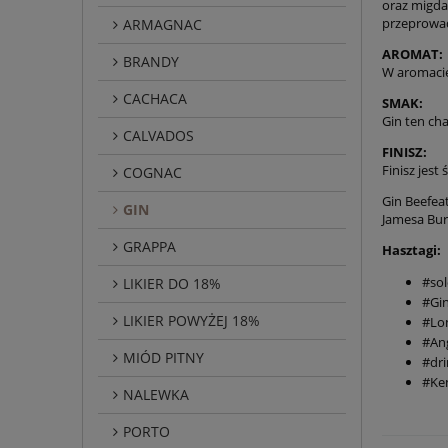
oraz migda
przeprowad
ARMAGNAC
AROMAT:
BRANDY
W aromacie 
CACHACA
SMAK:
Gin ten ch
CALVADOS
FINISZ:
Finisz jest
COGNAC
Gin Beefea
GIN
Jamesa Bur
GRAPPA
Hasztagi:
#so
LIKIER DO 18%
#Gi
LIKIER POWYŻEJ 18%
#Lo
#Ang
MIÓD PITNY
#dri
#Ke
NALEWKA
PORTO