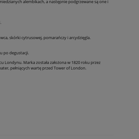
w miedzianych alembikach, a następnie podgrzewane są one i
.
ca, skórki cytrusowej, pomarańczy i arcydzięgla.
u po degustacji.
cu Londynu. Marka została założona w 1820 roku przez
ater, pełniących wartę przed Tower of London.