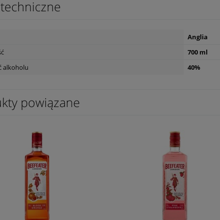
techniczne
Anglia
ść
700 ml
 alkoholu
40%
kty powiązane