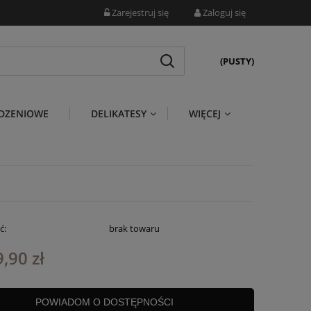
Zarejestruj się
Zaloguj się
(PUSTY)
DZENIOWE
DELIKATESY
WIĘCEJ
ć:
brak towaru
,90 zł
POWIADOM O DOSTĘPNOŚCI