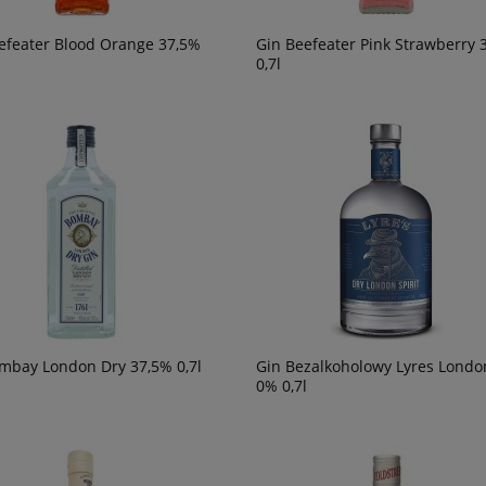
efeater Blood Orange 37,5%
Gin Beefeater Pink Strawberry 
0,7l
mbay London Dry 37,5% 0,7l
Gin Bezalkoholowy Lyres Londo
0% 0,7l
ter Blanco 0,75l
Wino Tagaro Passo del Sud
Negroamaro/primitivo 0,75l