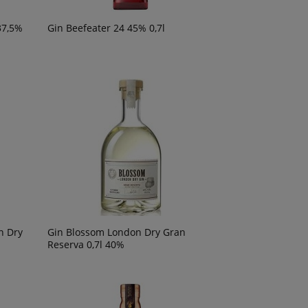
37,5%
Gin Beefeater 24 45% 0,7l
n Dry
Gin Blossom London Dry Gran
Reserva 0,7l 40%
Wino Bonfils L'Esparrou Cabernet
Wino Tagaro Pinatar
Sauvignon 0,75L
Manduria 0,75