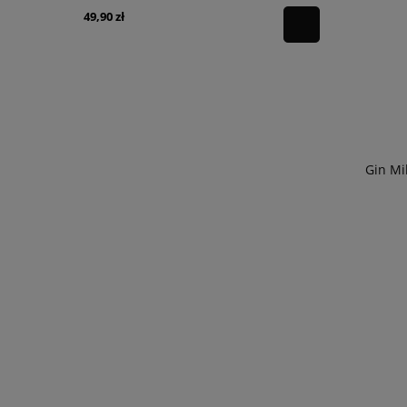
49,90 zł
39,90 zł
powiadom o
dostępności
Gin Mi