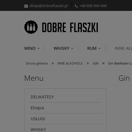
sklep@dobreflaszki.pl
+48 606 994 946
WINO
WHISKY
RUM
INNE A
»
»
»
Strona główna
INNE ALKOHOLE
GIN
Gin Beefeater 
Menu
Gin
DELIKATESY
Etiopia
USŁUGI
WHISKY