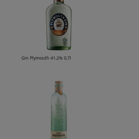
49,90 zł
56,90 zł
om o
ości
Gin Plymouth 41,2% 0,7l