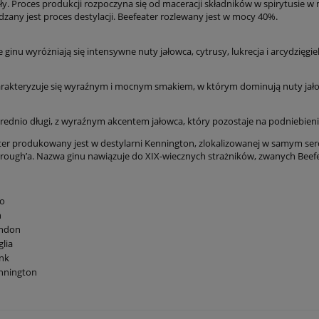
ły. Proces produkcji rozpoczyna się od maceracji składników w spirytusie 
zany jest proces destylacji. Beefeater rozlewany jest w mocy 40%.
ginu wyróżniają się intensywne nuty jałowca, cytrusy, lukrecja i arcydzięgiel
arakteryzuje się wyraźnym i mocnym smakiem, w którym dominują nuty jałow
 średnio długi, z wyraźnym akcentem jałowca, który pozostaje na podniebieni
ter produkowany jest w destylarni Kennington, zlokalizowanej w samym ser
rough’a. Nazwa ginu nawiązuje do XIX-wiecznych strażników, zwanych Beefe
lo
n
ndon
lia
nk
nnington