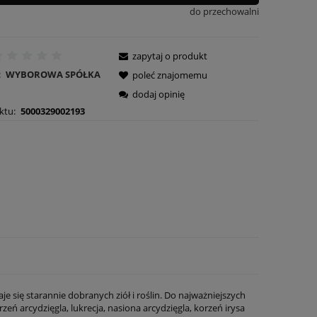
do przechowalni
zapytaj o produkt
:
WYBOROWA SPÓŁKA
poleć znajomemu
dodaj opinię
ktu:
5000329002193
się starannie dobranych ziół i roślin. Do najważniejszych
zeń arcydzięgla, lukrecja, nasiona arcydzięgla, korzeń irysa