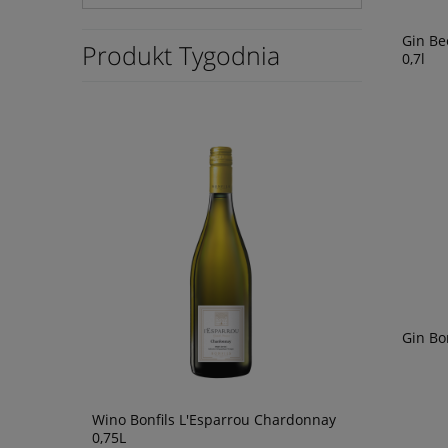
Gin Be
Produkt Tygodnia
0,7l
Gin Bo
Wino Bonfils L'Esparrou Chardonnay
Wino Oh Sis
0,75L