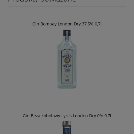
Gin Bombay London Dry 37,5% 0,7l
Gin Bezalkoholowy Lyres London Dry 0% 0,7l