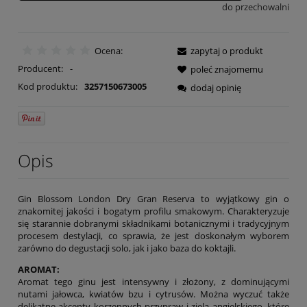
do przechowalni
Ocena:
zapytaj o produkt
Producent:
-
poleć znajomemu
Kod produktu:
3257150673005
dodaj opinię
Opis
Gin Blossom London Dry Gran Reserva to wyjątkowy gin o
znakomitej jakości i bogatym profilu smakowym. Charakteryzuje
się starannie dobranymi składnikami botanicznymi i tradycyjnym
procesem destylacji, co sprawia, że jest doskonałym wyborem
zarówno do degustacji solo, jak i jako baza do koktajli.
AROMAT:
Aromat tego ginu jest intensywny i złożony, z dominującymi
nutami jałowca, kwiatów bzu i cytrusów. Można wyczuć także
delikatne akcenty korzennych przypraw i ziela angielskiego, które