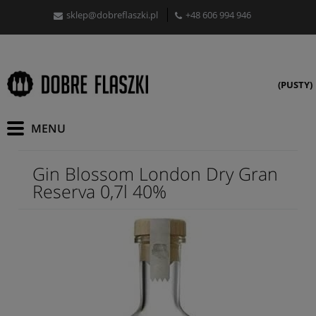
sklep@dobreflaszki.pl
+48 606 994 946
(PUSTY)
Gin Blossom London Dry Gran
Reserva 0,7l 40%