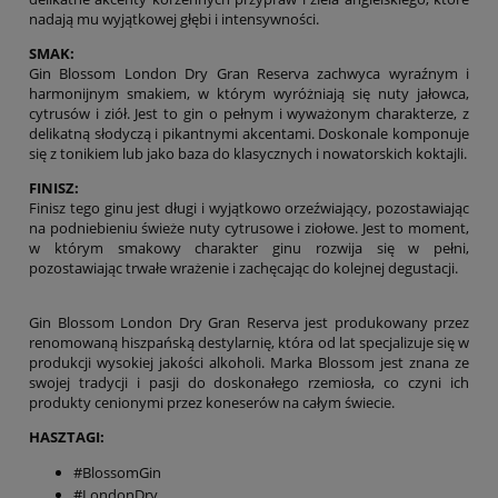
nadają mu wyjątkowej głębi i intensywności.
SMAK:
Gin Blossom London Dry Gran Reserva zachwyca wyraźnym i
harmonijnym smakiem, w którym wyróżniają się nuty jałowca,
cytrusów i ziół. Jest to gin o pełnym i wyważonym charakterze, z
delikatną słodyczą i pikantnymi akcentami. Doskonale komponuje
się z tonikiem lub jako baza do klasycznych i nowatorskich koktajli.
FINISZ:
Finisz tego ginu jest długi i wyjątkowo orzeźwiający, pozostawiając
na podniebieniu świeże nuty cytrusowe i ziołowe. Jest to moment,
w którym smakowy charakter ginu rozwija się w pełni,
pozostawiając trwałe wrażenie i zachęcając do kolejnej degustacji.
Gin Blossom London Dry Gran Reserva jest produkowany przez
renomowaną hiszpańską destylarnię, która od lat specjalizuje się w
produkcji wysokiej jakości alkoholi. Marka Blossom jest znana ze
swojej tradycji i pasji do doskonałego rzemiosła, co czyni ich
produkty cenionymi przez koneserów na całym świecie.
HASZTAGI:
#BlossomGin
#LondonDry