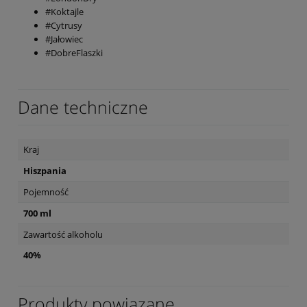
#Koktajle
#Cytrusy
#Jałowiec
#DobreFlaszki
Dane techniczne
Kraj
Hiszpania
Pojemność
700 ml
Zawartość alkoholu
40%
Produkty powiązane