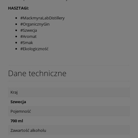
HASZTAGI:
#MackmyraLabDistillery
#OrganicznyGin
#Szwecja
#Aromat
#Smak
#Ekologiczność
Dane techniczne
Kraj
Szwecja
Pojemność
700 ml
Zawartość alkoholu