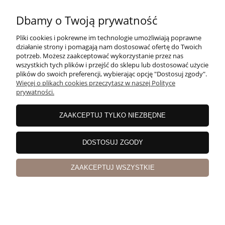
Dbamy o Twoją prywatność
Pliki cookies i pokrewne im technologie umożliwiają poprawne
działanie strony i pomagają nam dostosować ofertę do Twoich
potrzeb. Możesz zaakceptować wykorzystanie przez nas
wszystkich tych plików i przejść do sklepu lub dostosować użycie
plików do swoich preferencji, wybierając opcję "Dostosuj zgody".
Więcej o plikach cookies przeczytasz w naszej Polityce
Gin HERBARIUS Dry 45% 0,2l
prywatności.
ZAAKCEPTUJ TYLKO NIEZBĘDNE
DOSTOSUJ ZGODY
ZAAKCEPTUJ WSZYSTKIE