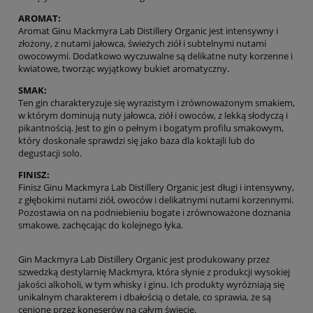
AROMAT:
Aromat Ginu Mackmyra Lab Distillery Organic jest intensywny i
złożony, z nutami jałowca, świeżych ziół i subtelnymi nutami
owocowymi. Dodatkowo wyczuwalne są delikatne nuty korzenne i
kwiatowe, tworząc wyjątkowy bukiet aromatyczny.
SMAK:
Ten gin charakteryzuje się wyrazistym i zrównoważonym smakiem,
w którym dominują nuty jałowca, ziół i owoców, z lekką słodyczą i
pikantnością. Jest to gin o pełnym i bogatym profilu smakowym,
który doskonale sprawdzi się jako baza dla koktajli lub do
degustacji solo.
FINISZ:
Finisz Ginu Mackmyra Lab Distillery Organic jest długi i intensywny,
z głębokimi nutami ziół, owoców i delikatnymi nutami korzennymi.
Pozostawia on na podniebieniu bogate i zrównoważone doznania
smakowe, zachęcając do kolejnego łyka.
Gin Mackmyra Lab Distillery Organic jest produkowany przez
szwedzką destylarnię Mackmyra, która słynie z produkcji wysokiej
jakości alkoholi, w tym whisky i ginu. Ich produkty wyróżniają się
unikalnym charakterem i dbałością o detale, co sprawia, że są
cenione przez koneserów na całym świecie.