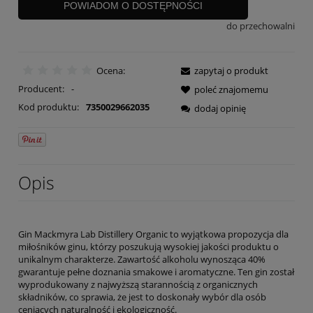
POWIADOM O DOSTĘPNOŚCI
do przechowalni
Ocena:
zapytaj o produkt
Producent:
-
poleć znajomemu
Kod produktu:
7350029662035
dodaj opinię
Opis
Gin Mackmyra Lab Distillery Organic to wyjątkowa propozycja dla
miłośników ginu, którzy poszukują wysokiej jakości produktu o
unikalnym charakterze. Zawartość alkoholu wynosząca 40%
gwarantuje pełne doznania smakowe i aromatyczne. Ten gin został
wyprodukowany z najwyższą starannością z organicznych
składników, co sprawia, że jest to doskonały wybór dla osób
ceniących naturalność i ekologiczność.