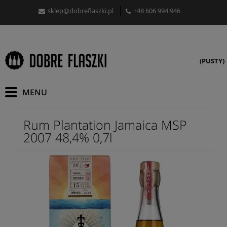
sklep@dobreflaszki.pl
+48 606 994 946
(PUSTY)
Rum Plantation Jamaica MSP
2007 48,4% 0,7l