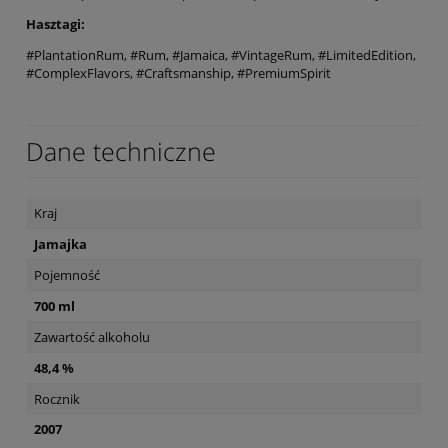
Hasztagi:
#PlantationRum, #Rum, #Jamaica, #VintageRum, #LimitedEdition,
#ComplexFlavors, #Craftsmanship, #PremiumSpirit
Dane techniczne
Kraj
Jamajka
Pojemność
700 ml
Zawartość alkoholu
48,4 %
Rocznik
2007