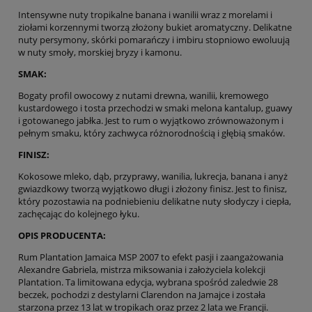
Intensywne nuty tropikalne banana i wanilii wraz z morelami i
ziołami korzennymi tworzą złożony bukiet aromatyczny. Delikatne
nuty persymony, skórki pomarańczy i imbiru stopniowo ewoluują
w nuty smoły, morskiej bryzy i kamonu.
SMAK:
Bogaty profil owocowy z nutami drewna, wanilii, kremowego
kustardowego i tosta przechodzi w smaki melona kantalup, guawy
i gotowanego jabłka. Jest to rum o wyjątkowo zrównoważonym i
pełnym smaku, który zachwyca różnorodnością i głębią smaków.
FINISZ:
Kokosowe mleko, dąb, przyprawy, wanilia, lukrecja, banana i anyż
gwiazdkowy tworzą wyjątkowo długi i złożony finisz. Jest to finisz,
który pozostawia na podniebieniu delikatne nuty słodyczy i ciepła,
zachęcając do kolejnego łyku.
OPIS PRODUCENTA:
Rum Plantation Jamaica MSP 2007 to efekt pasji i zaangażowania
Alexandre Gabriela, mistrza miksowania i założyciela kolekcji
Plantation. Ta limitowana edycja, wybrana spośród zaledwie 28
beczek, pochodzi z destylarni Clarendon na Jamajce i została
starzona przez 13 lat w tropikach oraz przez 2 lata we Francji.