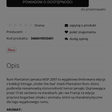
POWIADOM O DOSTĘPNOŚCI
do przechowalni
Ocena:
zapytaj o produkt
Producent:
-
poleć znajomemu
Kod produktu:
3460410533401
dodaj opinię
Opis
Rum Plantation Jamaica MSP 2007 to wyjątkowa limitowana edycja
z kolekcji Vintage „Under the Sea” marki Plantation Rum, która
podkreśla niesamowitą różnorodność terroir Jamajki. Dojrzewająca
przez 15 lat zarówno na Karaibach, jak i we Francji, ta edycja
przynosi bogactwo smaku i aromatu, które są charakterystyczne
dla tego wyjątkowego rumu.
AROMAT: