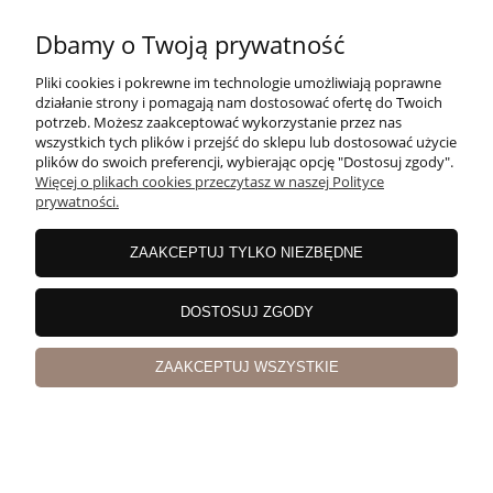
Dbamy o Twoją prywatność
Pliki cookies i pokrewne im technologie umożliwiają poprawne
działanie strony i pomagają nam dostosować ofertę do Twoich
potrzeb. Możesz zaakceptować wykorzystanie przez nas
wszystkich tych plików i przejść do sklepu lub dostosować użycie
plików do swoich preferencji, wybierając opcję "Dostosuj zgody".
Więcej o plikach cookies przeczytasz w naszej Polityce
prywatności.
ZAAKCEPTUJ TYLKO NIEZBĘDNE
DOSTOSUJ ZGODY
Opinie o produkcie (0)
ZAAKCEPTUJ WSZYSTKIE
NEWSLETTER