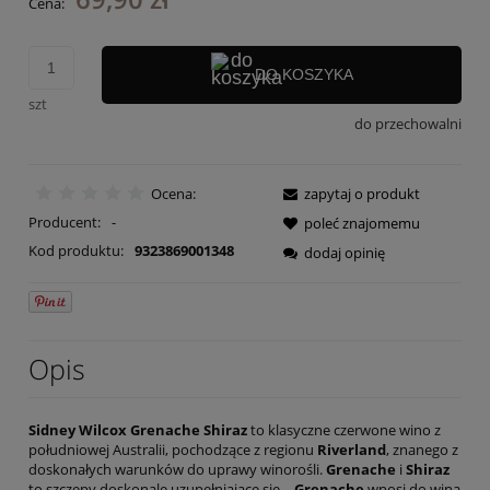
Cena:
DO KOSZYKA
szt
do przechowalni
Ocena:
zapytaj o produkt
Producent:
-
poleć znajomemu
Kod produktu:
9323869001348
dodaj opinię
Opis
Sidney Wilcox Grenache Shiraz
to klasyczne czerwone wino z
południowej Australii, pochodzące z regionu
Riverland
, znanego z
doskonałych warunków do uprawy winorośli.
Grenache
i
Shiraz
to szczepy doskonale uzupełniające się –
Grenache
wnosi do wina