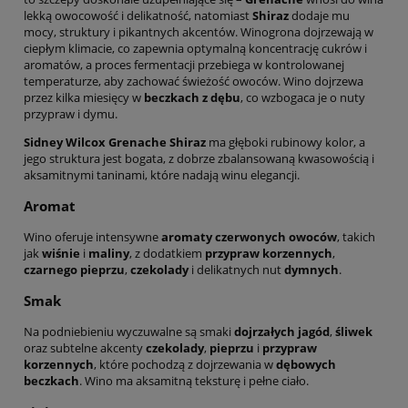
lekką owocowość i delikatność, natomiast
Shiraz
dodaje mu
mocy, struktury i pikantnych akcentów. Winogrona dojrzewają w
ciepłym klimacie, co zapewnia optymalną koncentrację cukrów i
aromatów, a proces fermentacji przebiega w kontrolowanej
temperaturze, aby zachować świeżość owoców. Wino dojrzewa
przez kilka miesięcy w
beczkach z dębu
, co wzbogaca je o nuty
przypraw i dymu.
Sidney Wilcox Grenache Shiraz
ma głęboki rubinowy kolor, a
jego struktura jest bogata, z dobrze zbalansowaną kwasowością i
aksamitnymi taninami, które nadają winu elegancji.
Aromat
Wino oferuje intensywne
aromaty czerwonych owoców
, takich
jak
wiśnie
i
maliny
, z dodatkiem
przypraw korzennych
,
czarnego pieprzu
,
czekolady
i delikatnych nut
dymnych
.
Smak
Na podniebieniu wyczuwalne są smaki
dojrzałych jagód
,
śliwek
oraz subtelne akcenty
czekolady
,
pieprzu
i
przypraw
korzennych
, które pochodzą z dojrzewania w
dębowych
beczkach
. Wino ma aksamitną teksturę i pełne ciało.