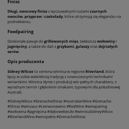
Finisz
Długi, owocowy finisz
z wyczuwalnymi nutami
czarnych
owoców
,
przypraw
i
czekolady
, które utrzymują się elegancko na
podniebieniu.
Foodpairing
Doskonale pasuje do
grillowanych mięs
, zwłaszcza
wołowiny
i
jagnięciny
, a także do dań z
grzybami
,
gulaszy
oraz
dojrzałych
serów
.
Opis producenta
Sidney Wilcox
to ceniona winnica w regionie
Riverland
, która
łączy w sobie wieloletnią tradycję z nowoczesnymi technikami
winiarskimi. Winnica słynie z produkcji win pełnych charakteru, z
wyraźnym terroir i głębokimi smakami, typowymi dla południowej
Australii.
#SidneyWilcox #GrenacheShiraz #AustralianWine #Grenache
#Shiraz #winoaus #czerwonewino #RedWine #winepairing
#wołowina #jagnięcina #dębowebeczki #winnicaSidneyWilcox
#RiverlandWine #winopełne #GrenacheShiraz