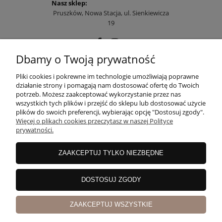
Nasz sklep:
Pruszków, Nowa Stacja, ul. Sienkiewicza
19
Dbamy o Twoją prywatność
POMOC
Pliki cookies i pokrewne im technologie umożliwiają poprawne
działanie strony i pomagają nam dostosować ofertę do Twoich
potrzeb. Możesz zaakceptować wykorzystanie przez nas
wszystkich tych plików i przejść do sklepu lub dostosować użycie
MOJE KONTO
plików do swoich preferencji, wybierając opcję "Dostosuj zgody".
Więcej o plikach cookies przeczytasz w naszej Polityce
prywatności.
PŁATNOŚCI I DOSTAWA
ZAAKCEPTUJ TYLKO NIEZBĘDNE
INFORMACJE
DOSTOSUJ ZGODY
ZAAKCEPTUJ WSZYSTKIE
O NAS