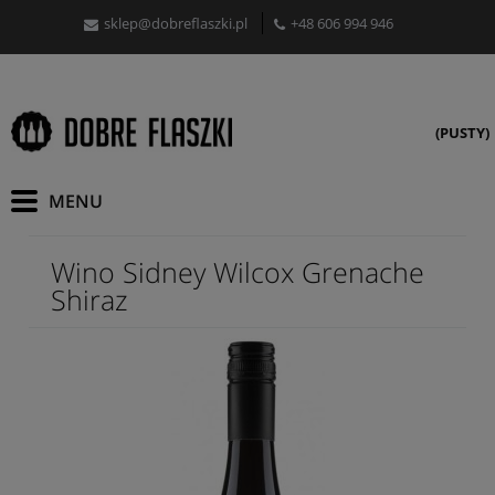
sklep@dobreflaszki.pl
+48 606 994 946
(PUSTY)
Wino Sidney Wilcox Grenache
Shiraz