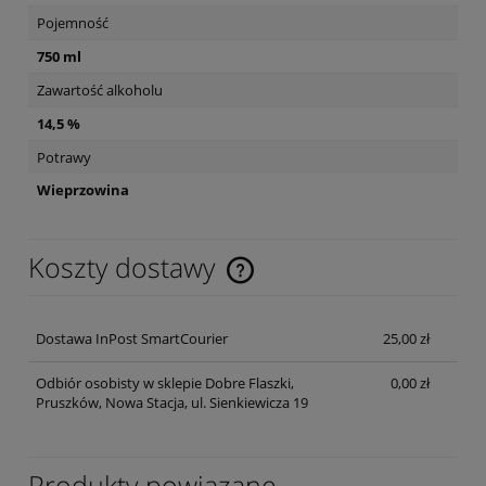
Pojemność
750 ml
Zawartość alkoholu
14,5 %
Potrawy
Wieprzowina
Koszty dostawy
Cena nie zawiera ewentualnych kosztów płatności
Dostawa InPost SmartCourier
25,00 zł
Odbiór osobisty w sklepie Dobre Flaszki,
0,00 zł
Pruszków, Nowa Stacja, ul. Sienkiewicza 19
Produkty powiązane