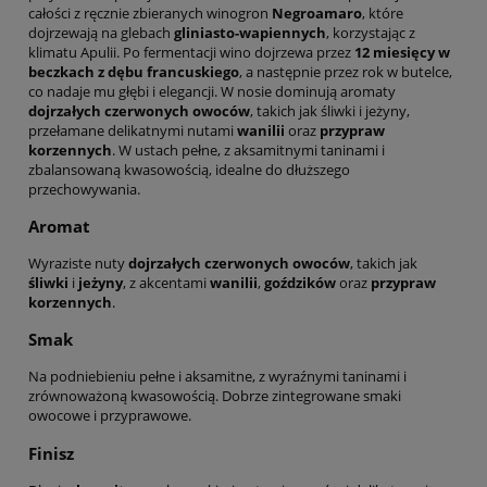
całości z ręcznie zbieranych winogron
Negroamaro
, które
dojrzewają na glebach
gliniasto-wapiennych
, korzystając z
klimatu Apulii. Po fermentacji wino dojrzewa przez
12 miesięcy w
beczkach z dębu francuskiego
, a następnie przez rok w butelce,
co nadaje mu głębi i elegancji. W nosie dominują aromaty
dojrzałych czerwonych owoców
, takich jak śliwki i jeżyny,
przełamane delikatnymi nutami
wanilii
oraz
przypraw
korzennych
. W ustach pełne, z aksamitnymi taninami i
zbalansowaną kwasowością, idealne do dłuższego
przechowywania.
Aromat
Wyraziste nuty
dojrzałych czerwonych owoców
, takich jak
śliwki
i
jeżyny
, z akcentami
wanilii
,
goździków
oraz
przypraw
korzennych
.
Smak
Na podniebieniu pełne i aksamitne, z wyraźnymi taninami i
zrównoważoną kwasowością. Dobrze zintegrowane smaki
owocowe i przyprawowe.
Finisz