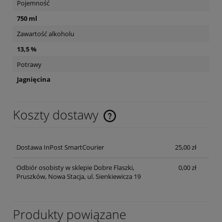
Pojemność
750 ml
Zawartość alkoholu
13,5 %
Potrawy
Jagnięcina
Koszty dostawy
Cena nie zawiera ewentualnych kosztów płatności
Dostawa InPost SmartCourier
25,00 zł
Odbiór osobisty w sklepie Dobre Flaszki,
0,00 zł
Pruszków, Nowa Stacja, ul. Sienkiewicza 19
Produkty powiązane