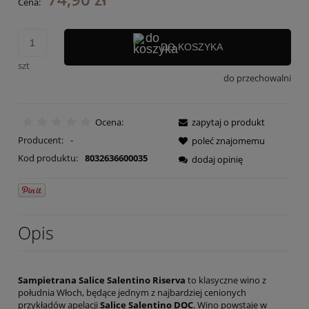
Cena:
DO KOSZYKA
szt
do przechowalni
Ocena:
zapytaj o produkt
Producent:
-
poleć znajomemu
Kod produktu:
8032636600035
dodaj opinię
Opis
Sampietrana Salice Salentino Riserva
to klasyczne wino z
południa Włoch, będące jednym z najbardziej cenionych
przykładów apelacji
Salice Salentino DOC
. Wino powstaje w