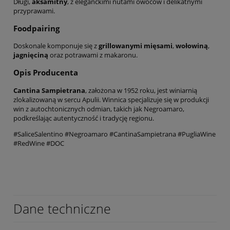
Długi,
aksamitny
, z eleganckimi nutami owoców i delikatnymi
przyprawami.
Foodpairing
Doskonale komponuje się z
grillowanymi mięsami
,
wołowiną
,
jagnięciną
oraz potrawami z makaronu.
Opis Producenta
Cantina Sampietrana
, założona w 1952 roku, jest winiarnią
zlokalizowaną w sercu Apulii. Winnica specjalizuje się w produkcji
win z autochtonicznych odmian, takich jak Negroamaro,
podkreślając autentyczność i tradycję regionu.
#SaliceSalentino #Negroamaro #CantinaSampietrana #PugliaWine
#RedWine #DOC
Dane techniczne