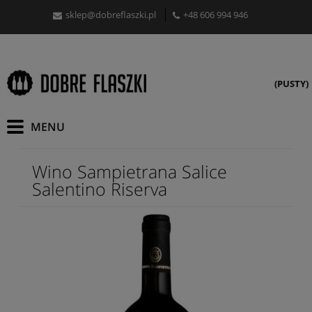
sklep@dobreflaszki.pl
+48 606 994 946
(PUSTY)
Wino Sampietrana Salice
Salentino Riserva