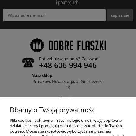
i promocjach.
zapisz się
Potrzebujesz pomocy? Zadzwoń!
+48 606 994 946
Nasz sklep:
Pruszków, Nowa Stacja, ul. Sienkiewicza
19
Dbamy o Twoją prywatność
POMOC
Pliki cookies i pokrewne im technologie umożliwiają poprawne
działanie strony i pomagają nam dostosować ofertę do Twoich
potrzeb. Możesz zaakceptować wykorzystanie przez nas