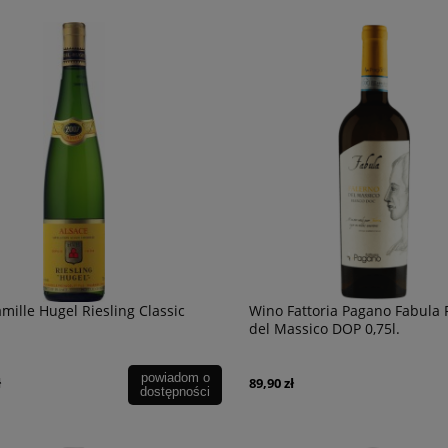
mille Hugel Riesling Classic
Wino Fattoria Pagano Fabula 
del Massico DOP 0,75l.
powiadom o
ł
89,90 zł
dostępności
ls L'Esparrou Chardonnay
Degustacja Champagne