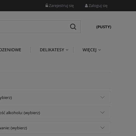
Zarejestruj się
Zaloguj się
(PUSTY)
DZENIOWE
DELIKATESY
WIĘCEJ
wybierz)
ść alkoholu: (wybierz)
anie: (wybierz)