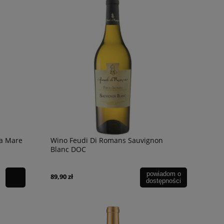
246,90 zł
49,90 zł
om o
powiadom o
ości
dostępności
ra Mare
Wino Feudi Di Romans Sauvignon
Blanc DOC
powiadom o
89,90 zł
dostępności