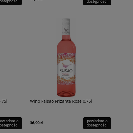
ostępności
dostępności
,75l
Wino Faisao Frizante Rose 0,75l
owiadom o
powiadom o
36,90 zł
ostępności
dostępności