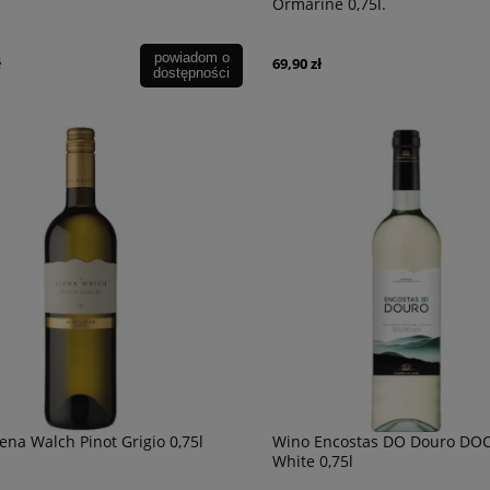
Ormarine 0,75l.
powiadom o
ł
69,90 zł
dostępności
ena Walch Pinot Grigio 0,75l
Wino Encostas DO Douro DO
White 0,75l