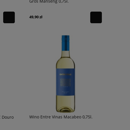
Gros Manseng 0,75l.
49,90 zł
Wino Entre Vinas Macabeo 0,75l.
C Douro