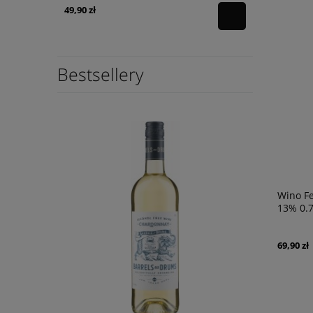
49,90 zł
49,90 zł
powiadom o
dostępności
Bestsellery
Wino F
13% 0.7
69,90 zł