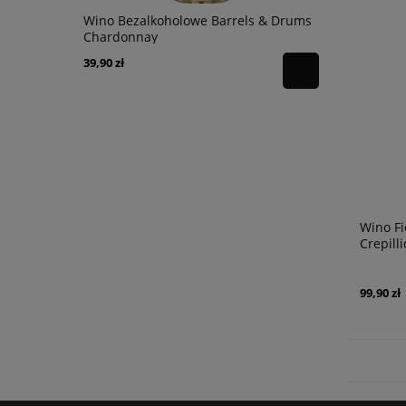
nc 0,75l
Wino Bezalkoholowe Barrels & Drums
Wino Famil
Chardonnay
Nature Res
39,90 zł
59,90 zł
Wino Fi
Crepilli
99,90 zł