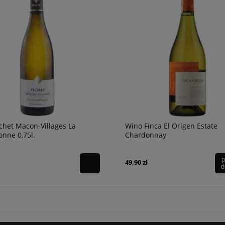
ia Oliveda Cava Brut
Armagnac Tariquet XO 40% 0,7l +
erva
karton
254,90 zł
powiad
dostępn
chet Macon-Villages La
Wino Finca El Origen Estate
onne 0,75l.
Chardonnay
p
49,90 zł
d