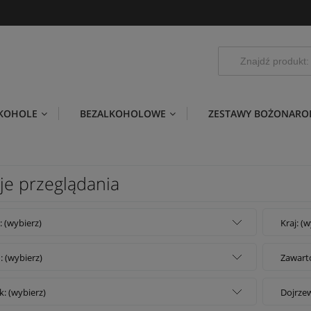
LKOHOLE
BEZALKOHOLOWE
ZESTAWY BOŻONARO
je przeglądania
: (wybierz)
Kraj: (
: (wybierz)
Zawarto
k: (wybierz)
Dojrzew