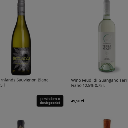
120,00 zł
powiad
dostępn
ernlands Sauvignon Blanc
Wino Feudi di Guangano Ter
5 l
Fiano 12,5% 0,75l.
powiadom o
49,90 zł
dostępności