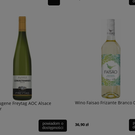
d
Wino Faisao Frizante Branco 0
ugene Freytag AOC Alsace
r
p
powiadom o
36,90 zł
d
dostępności