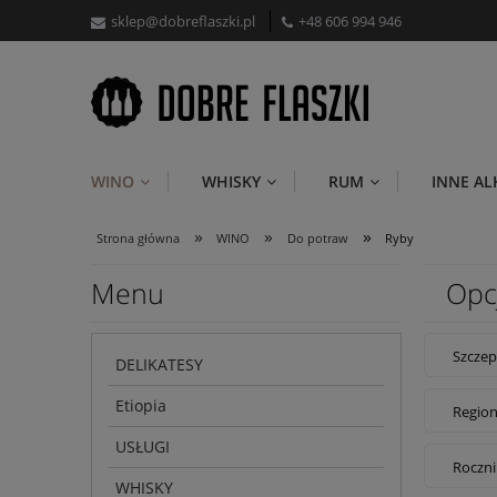
sklep@dobreflaszki.pl
+48 606 994 946
WINO
WHISKY
RUM
INNE A
»
»
»
Strona główna
WINO
Do potraw
Ryby
Menu
Opc
Szczep
DELIKATESY
Etiopia
Region
USŁUGI
Roczni
WHISKY