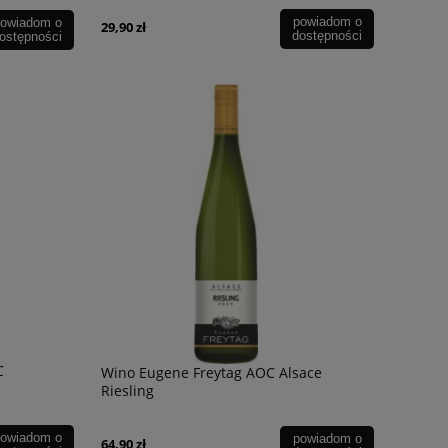
powiadom o
owiadom o
29,90 zł
dostępności
ostępności
C
Wino Eugene Freytag AOC Alsace
Riesling
owiadom o
powiadom o
64,90 zł