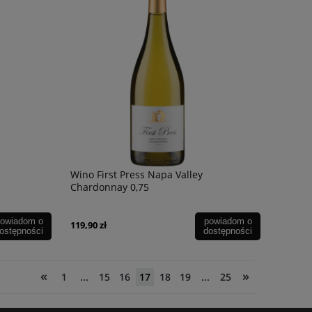
Wino Zelos Amarone Della Valpolicella
Wino Grand C Gewu
DOCG 16,5% 2019 0,75l
Reserve 13,5% 0,75l
299,90 zł
79,90 zł
om o
ości
Wino First Press Napa Valley
Chardonnay 0,75
owiadom o
powiadom o
119,90 zł
ostępności
dostępności
«
»
1
...
15
16
17
18
19
...
25