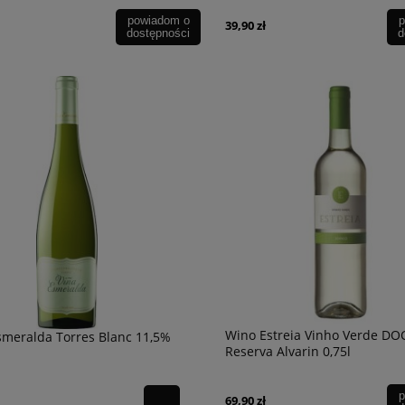
powiadom o
p
39,90 zł
dostępności
d
Wino Estreia Vinho Verde DO
meralda Torres Blanc 11,5%
Reserva Alvarin 0,75l
p
69,90 zł