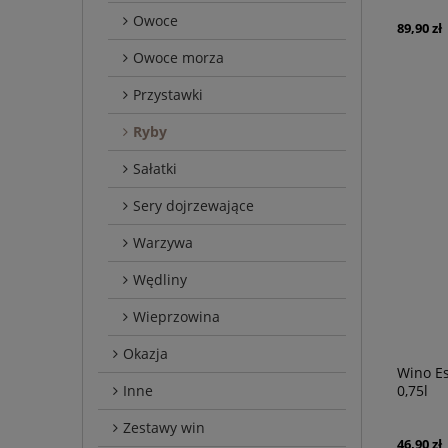
Owoce
89,90 zł
Owoce morza
Przystawki
Ryby
Sałatki
Sery dojrzewające
Warzywa
Wędliny
Wieprzowina
Okazja
Wino Es
Inne
0,75l
Zestawy win
46,90 zł