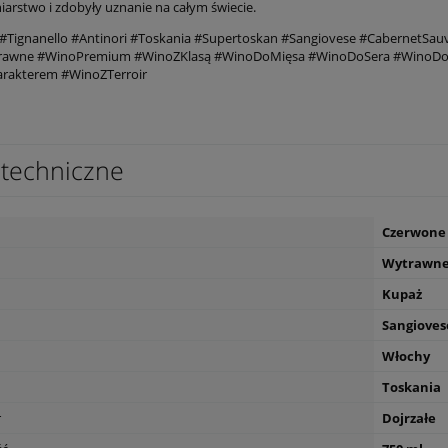
iarstwo i zdobyły uznanie na całym świecie.
#Tignanello #Antinori #Toskania #Supertoskan #Sangiovese #CabernetSa
awne #WinoPremium #WinoZKlasą #WinoDoMięsa #WinoDoSera #WinoDoM
rakterem #WinoZTerroir
techniczne
Czerwone
Wytrawn
Kupaż
Sangioves
Włochy
Toskania
r
Dojrzałe