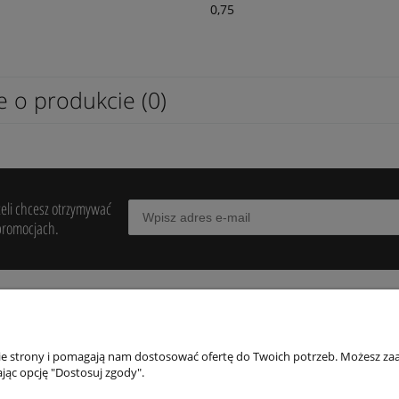
0,75
e o produkcie (0)
żeli chcesz otrzymywać
promocjach.
POMOC
MOJE KONTO
PŁATNOŚCI I
DOSTAWA
nie strony i pomagają nam dostosować ofertę do Twoich potrzeb. Możesz zaa
egulaminy
Twoje zamówienia
jąc opcję "Dostosuj zgody".
Formy płatności
wroty i reklamacje
Ustawienia konta