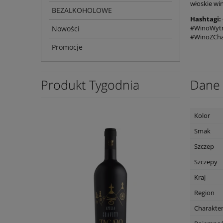
włoskie win
BEZALKOHOLOWE
Hashtagi:
#WinoWytr
Nowości
#WinoZCha
Promocje
Produkt Tygodnia
Dane 
Kolor
Smak
Szczep
Szczepy
Kraj
Region
Charakte