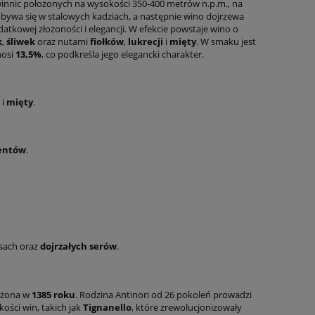
winnic położonych na wysokości 350-400 metrów n.p.m., na
dbywa się w stalowych kadziach, a następnie wino dojrzewa
atkowej złożoności i elegancji. W efekcie powstaje wino o
k
,
śliwek
oraz nutami
fiołków
,
lukrecji
i
mięty
. W smaku jest
nosi
13,5%
, co podkreśla jego elegancki charakter.
i
mięty
.
centów
.
sach oraz
dojrzałych serów
.
łożona w
1385 roku
. Rodzina Antinori od 26 pokoleń prowadzi
kości win, takich jak
Tignanello
, które zrewolucjonizowały