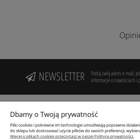
Opini
NEWSLETTER
Podaj swój adres e-mail, je
informacje o nowościach i 
Dbamy o Twoją prywatność
Pliki cookies i pokrewne im technologie umożliwiają poprawne działa
Potrzebujesz pomocy? Zadzwoń!
R
do sklepu lub dostosować użycie plików do swoich preferencji, wybiera
+48 606 994 946
Więcej o plikach cookies przeczytasz w naszej Polityce prywatności.
Z