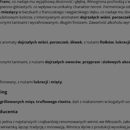
Franc
, co nadaje mu wyjątkową złożoność i głębię. Winogrona pochodzą z 
pienno-gliniastych, co wpływa na unikalny charakter terroir. Fermentacja o
6 miesięcy
w beczkach z francuskiego i węgierskiego dębu, co nadaje mu dod
 rubinowym kolorze, z intensywnym aromatem
dojrzałych wiśni
,
porzecze
ocnymi taninami i wyrafinowanym, długim finiszem. Zawartość alkoholu wy
e aromaty
dojrzałych wiśni
,
porzeczek
,
śliwek
, z nutami
fiołków
,
lukrecji
ocnymi taninami, z nutami
dojrzałych owoców
,
przypraw
i
ziołowych ak
afinowany, z nutami
lukrecji
i
mięty
.
ing
grillowanych mięs
,
truflowego risotto
, dań z makaronem w bogatych so
oducenta
o jedna z najstarszych i najbardziej renomowanych winnic we Włoszech, za
 winiarską, łącząc tradycję z innowacją. Winnica słynie z produkcji wysokiej ja