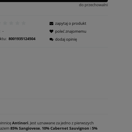
do przechowalni
zapytaj o produkt
:
-
poleć znajomemu
ktu:
8001935124504
dodaj opinię
winnicę
Antinori
. Jest uznawane za jedno z pierwszych
upażem
85% Sangiovese
,
10% Cabernet Sauvignon
i
5%