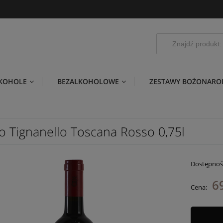
LKOHOLE
BEZALKOHOLOWE
ZESTAWY BOŻONARO
l
o Tignanello Toscana Rosso 0,75l
Dostępnoś
6
Cena: