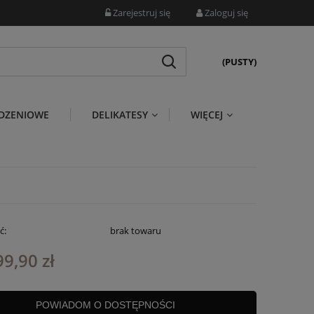
Zarejestruj się
Zaloguj się
(PUSTY)
DZENIOWE
DELIKATESY
WIĘCEJ
ć:
brak towaru
99,90 zł
POWIADOM O DOSTĘPNOŚCI