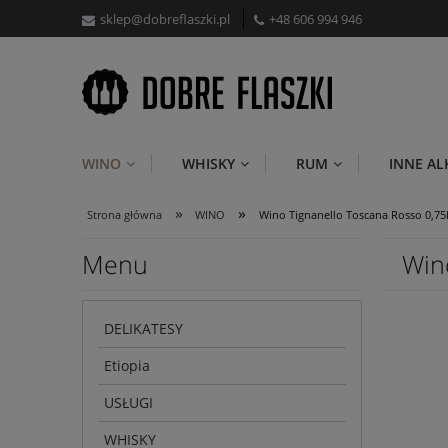
sklep@dobreflaszki.pl
+48 606 994 946
WINO
WHISKY
RUM
INNE A
»
»
Strona główna
WINO
Wino Tignanello Toscana Rosso 0,75
Menu
Win
DELIKATESY
Etiopia
USŁUGI
WHISKY