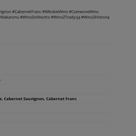
uvignon #CabernetFranc #WłoskieWino #CzerwoneWino
akaronu #WinoDoRisotto #WinoZTradycją #WinoZHistorią
e
e, Cabernet Sauvignon, Cabernet Franc