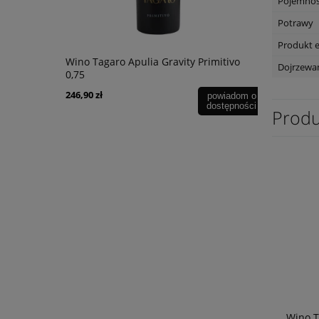
Pojemno
Potrawy
Produkt 
bernet
Wino Tagaro Apulia Gravity Primitivo
Wino Tagar
Dojrzewa
0,75
Negroamaro
246,90 zł
59,90 zł
powiadom o
dostępności
Produ
Wino T