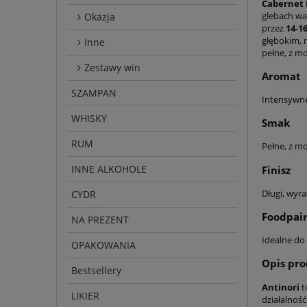
Cabernet 
glebach wa
Okazja
przez
14-1
głębokim,
Inne
pełne, z m
Zestawy win
Aromat
SZAMPAN
Intensywn
WHISKY
Smak
RUM
Pełne, z m
INNE ALKOHOLE
Finisz
Długi, wyr
CYDR
Foodpair
NA PREZENT
Idealne do
OPAKOWANIA
Opis pr
Bestsellery
Antinori
t
LIKIER
działalność