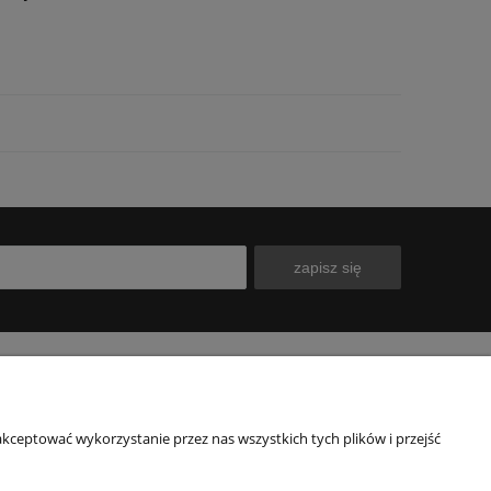
zapisz się
INFORMACJE
O NAS
kceptować wykorzystanie przez nas wszystkich tych plików i przejść
Polityka prywatności
Kontakt
Blog
Nasz sklep