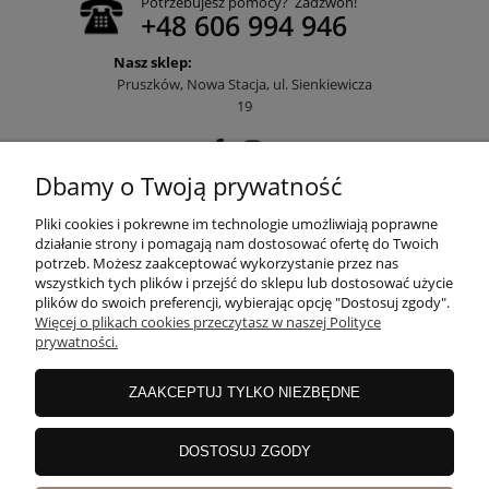
Potrzebujesz pomocy? Zadzwoń!
+48 606 994 946
Nasz sklep:
Pruszków, Nowa Stacja, ul. Sienkiewicza
19
Dbamy o Twoją prywatność
POMOC
Pliki cookies i pokrewne im technologie umożliwiają poprawne
działanie strony i pomagają nam dostosować ofertę do Twoich
potrzeb. Możesz zaakceptować wykorzystanie przez nas
wszystkich tych plików i przejść do sklepu lub dostosować użycie
MOJE KONTO
plików do swoich preferencji, wybierając opcję "Dostosuj zgody".
Więcej o plikach cookies przeczytasz w naszej Polityce
prywatności.
PŁATNOŚCI I DOSTAWA
ZAAKCEPTUJ TYLKO NIEZBĘDNE
INFORMACJE
DOSTOSUJ ZGODY