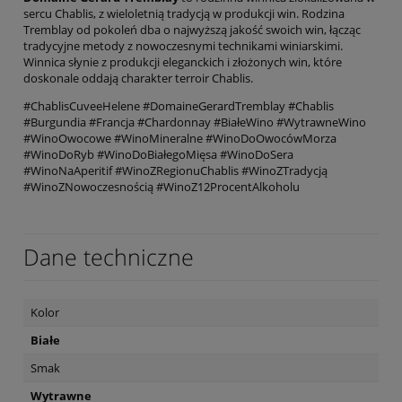
sercu Chablis, z wieloletnią tradycją w produkcji win. Rodzina
Tremblay od pokoleń dba o najwyższą jakość swoich win, łącząc
tradycyjne metody z nowoczesnymi technikami winiarskimi.
Winnica słynie z produkcji eleganckich i złożonych win, które
doskonale oddają charakter terroir Chablis.
#ChablisCuveeHelene #DomaineGerardTremblay #Chablis
#Burgundia #Francja #Chardonnay #BiałeWino #WytrawneWino
#WinoOwocowe #WinoMineralne #WinoDoOwocówMorza
#WinoDoRyb #WinoDoBiałegoMięsa #WinoDoSera
#WinoNaAperitif #WinoZRegionuChablis #WinoZTradycją
#WinoZNowoczesnością #WinoZ12ProcentAlkoholu
Dane techniczne
Kolor
Białe
Smak
Wytrawne