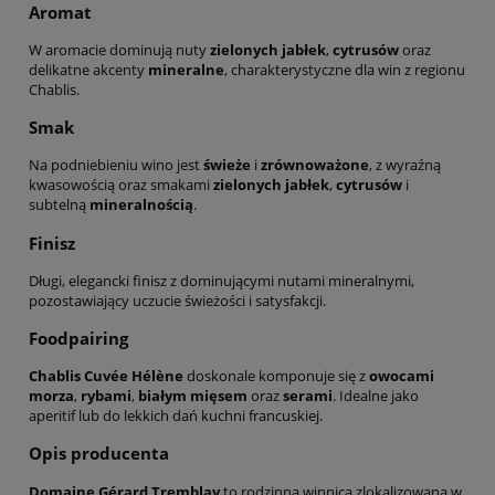
Aromat
W aromacie dominują nuty
zielonych jabłek
,
cytrusów
oraz
delikatne akcenty
mineralne
, charakterystyczne dla win z regionu
Chablis.
Smak
Na podniebieniu wino jest
świeże
i
zrównoważone
, z wyraźną
kwasowością oraz smakami
zielonych jabłek
,
cytrusów
i
subtelną
mineralnością
.
Finisz
Długi, elegancki finisz z dominującymi nutami mineralnymi,
pozostawiający uczucie świeżości i satysfakcji.
Foodpairing
Chablis Cuvée Hélène
doskonale komponuje się z
owocami
morza
,
rybami
,
białym mięsem
oraz
serami
. Idealne jako
aperitif lub do lekkich dań kuchni francuskiej.
Opis producenta
Domaine Gérard Tremblay
to rodzinna winnica zlokalizowana w