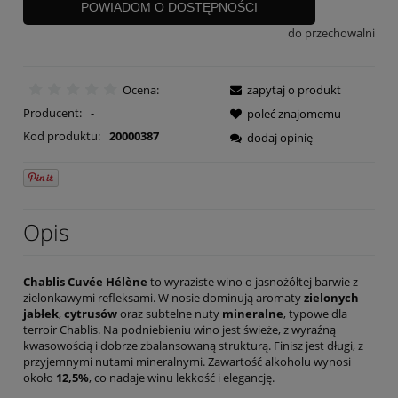
POWIADOM O DOSTĘPNOŚCI
do przechowalni
Ocena:
zapytaj o produkt
Producent:
-
poleć znajomemu
Kod produktu:
20000387
dodaj opinię
Opis
Chablis Cuvée Hélène
to wyraziste wino o jasnożółtej barwie z
zielonkawymi refleksami. W nosie dominują aromaty
zielonych
jabłek
,
cytrusów
oraz subtelne nuty
mineralne
, typowe dla
terroir Chablis. Na podniebieniu wino jest świeże, z wyraźną
kwasowością i dobrze zbalansowaną strukturą. Finisz jest długi, z
przyjemnymi nutami mineralnymi. Zawartość alkoholu wynosi
około
12,5%
, co nadaje winu lekkość i elegancję.