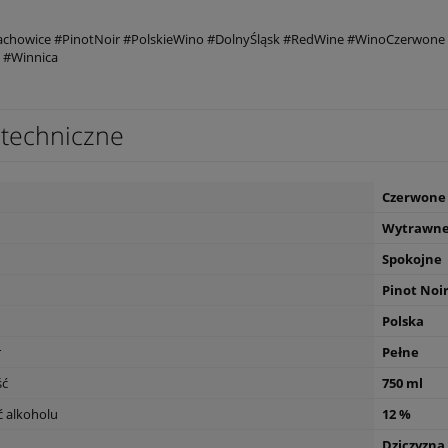
achowice #PinotNoir #PolskieWino #DolnyŚląsk #RedWine #WinoCzerwone 
 #Winnica
techniczne
Czerwone
Wytrawn
Spokojne
Pinot Noi
Polska
r
Pełne
ść
750 ml
 alkoholu
12 %
Dziczyzna