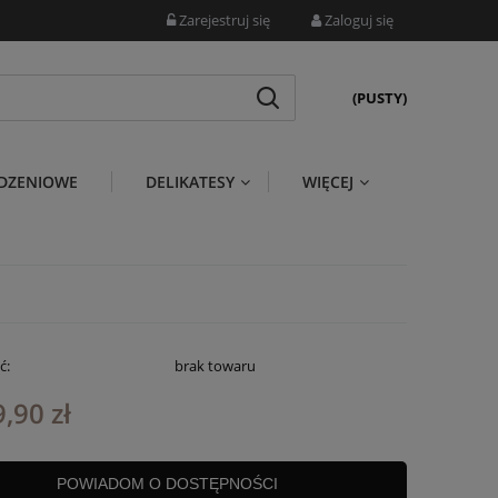
Zarejestruj się
Zaloguj się
(PUSTY)
DZENIOWE
DELIKATESY
WIĘCEJ
ć:
brak towaru
,90 zł
POWIADOM O DOSTĘPNOŚCI