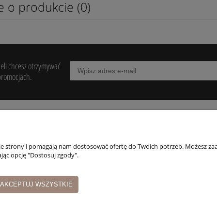
e o produkcie (0)
żeli chcesz otrzymywać
promocjach.
POMOC
MOJE KONTO
PŁATNOŚCI I
DOSTAWA
nie strony i pomagają nam dostosować ofertę do Twoich potrzeb. Możesz zaa
egulaminy
Twoje zamówienia
jąc opcję "Dostosuj zgody".
Formy płatności
wroty i reklamacje
Ustawienia konta
Czas i koszty dosta
Przechowalnia
AKCEPTUJ WSZYSTKIE
Czas realizacji
zamówienia