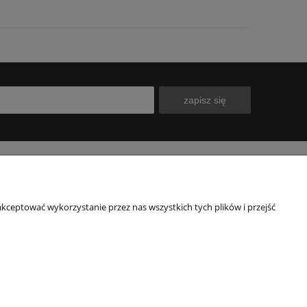
zapisz się
INFORMACJE
O NAS
kceptować wykorzystanie przez nas wszystkich tych plików i przejść
Polityka prywatności
Kontakt
Blog
Nasz sklep
wy
O firmie