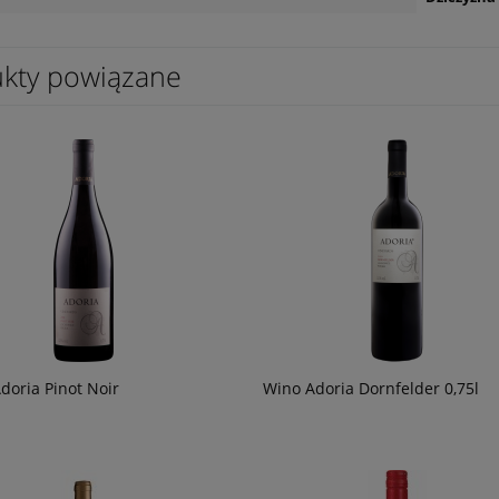
kty powiązane
 Apulia Gravity Primitivo
Wino Tagaro Pinataro Primitivo di
Manduria 0,75
56,90 zł
powiadom o
powiad
dostępności
dostępn
doria Pinot Noir
Wino Adoria Dornfelder 0,75l