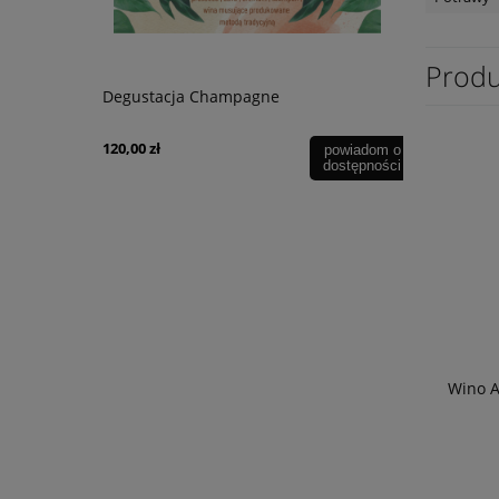
Produ
lot 0,75L
Degustacja Champagne
Wino Tagaro
0,75
120,00 zł
246,90 zł
powiadom o
dostępności
Wino A