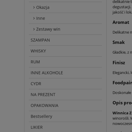
delikatnie
degustacji.
Okazja
jakość i lo
Inne
Aromat
Zestawy win
Delikatne 
SZAMPAN
Smak
WHISKY
Gładkie, z
RUM
Finisz
INNE ALKOHOLE
Elegancki,
Foodpair
CYDR
Doskonałe
NA PREZENT
Opis pr
OPAKOWANIA
Winnica 
Bestsellery
winorośli. 
nowoczesny
LIKIER