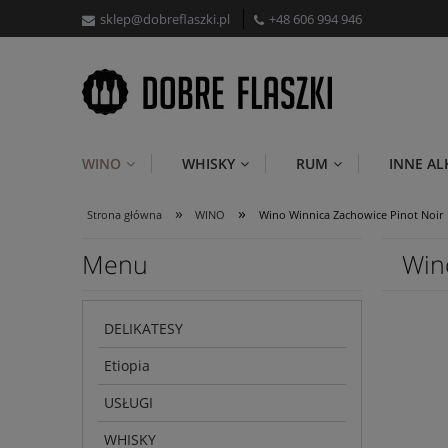
sklep@dobreflaszki.pl
+48 606 994 946
WINO
WHISKY
RUM
INNE A
»
»
Strona główna
WINO
Wino Winnica Zachowice Pinot Noir
Menu
Win
DELIKATESY
Etiopia
USŁUGI
WHISKY