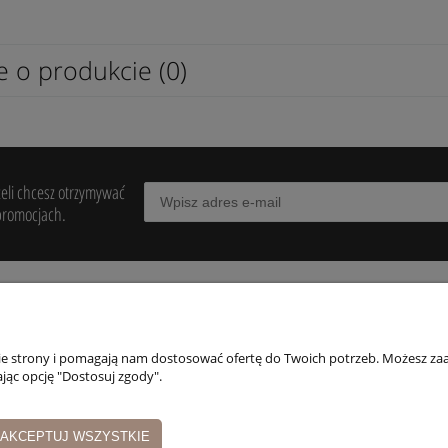
e o produkcie (0)
żeli chcesz otrzymywać
promocjach.
POMOC
MOJE KONTO
PŁATNOŚCI I
DOSTAWA
nie strony i pomagają nam dostosować ofertę do Twoich potrzeb. Możesz zaa
egulaminy
Twoje zamówienia
jąc opcję "Dostosuj zgody".
Formy płatności
wroty i reklamacje
Ustawienia konta
Czas i koszty dosta
Przechowalnia
AKCEPTUJ WSZYSTKIE
Czas realizacji