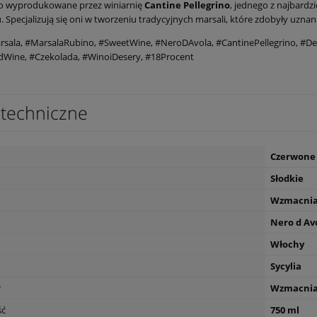
o wyprodukowane przez winiarnię
Cantine Pellegrino
, jednego z najbardz
. Specjalizują się oni w tworzeniu tradycyjnych marsali, które zdobyły uznan
sala, #MarsalaRubino, #SweetWine, #NeroDAvola, #CantinePellegrino, #Des
dWine, #Czekolada, #WinoiDesery, #18Procent
techniczne
Czerwone
Słodkie
Wzmacni
Nero d Av
Włochy
Sycylia
r
Wzmacni
ść
750 ml