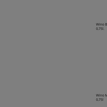
Wino B
0,75l.
Wino M
0,75l