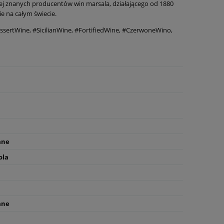
iej znanych producentów win marsala, działającego od 1880
ie na całym świecie.
sertWine, #SicilianWine, #FortifiedWine, #CzerwoneWino,
ane
ola
ane