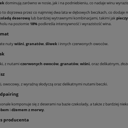
wek
dominują zarówno w nosie, jak i na podniebieniu, co nadaje winu wyrazis
 to dojrzewa przez co najmniej dwa lata w dębowych beczkach, co dodaje mu 
koladą deserową
lub bardziej wytrawnymi kombinacjami, takimi jak
piecz
oholu na poziomie
18%
podkreśla intensywność i wyrazistość wina.
omat
ate nuty
wiśni
,
granatów
,
śliwek
i innych czerwonych owoców.
ak
ki, z nutami
czerwonych owoców
,
granatów
,
wiśni
, oraz delikatnym, zło
isz
i, owocowy, z wyraźną słodyczą oraz delikatnymi nutami beczki.
dpairing
onale komponuje się z deserami na bazie czekolady, a także z bardziej nie
ebem
i
dżemem z morwy
.
s producenta