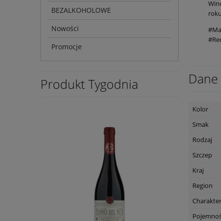
Win
BEZALKOHOLOWE
roku
Nowości
#Mar
#Re
Promocje
Dane 
Produkt Tygodnia
Kolor
Smak
Rodzaj
Szczep
Kraj
Region
Charakte
Pojemno