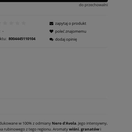
do przechowalni
zapytaj o produkt
:
-
poleć znajomemu
ktu:
8004445110104
dodaj opinię
odukowane w 100% z odmiany
Nero d'Avola
. Jego intensywny,
wina rubinowego z tego regionu. Aromaty
wiśni
,
granatów
i