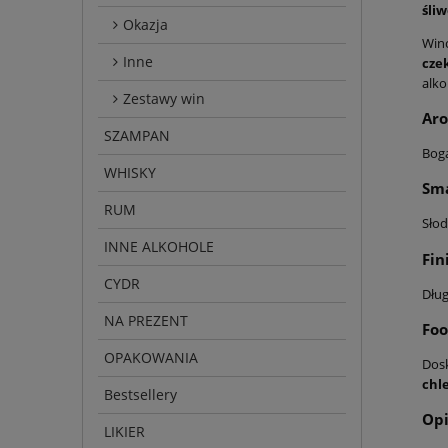
śli
Okazja
Wino
Inne
cze
alk
Zestawy win
Ar
SZAMPAN
Bog
WHISKY
Sm
RUM
Słod
INNE ALKOHOLE
Fin
CYDR
Dług
NA PREZENT
Foo
OPAKOWANIA
Dosk
chl
Bestsellery
Opi
LIKIER