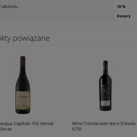
 alkoholu
18 %
Desery
 Pinataro Primitivo di
Wino Oh Sister Tinto 0,75l
,75
kty powiązane
49,90 zł
powiadom o
powiad
dostępności
dostępn
asqua Capitolo 102 Nerod
Wino Trentacoste Nero D'Avola S
Shiraz
0,75l