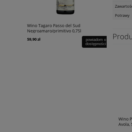
Zawartość
Potrawy
uvignon
Wino Tagaro Passo del Sud
Wino Tagaro
Negroamaro/primitivo 0,75l
Manduria 0
Produ
59,90 zł
56,90 zł
powiadom o
dostępności
Wino P
Avola, 