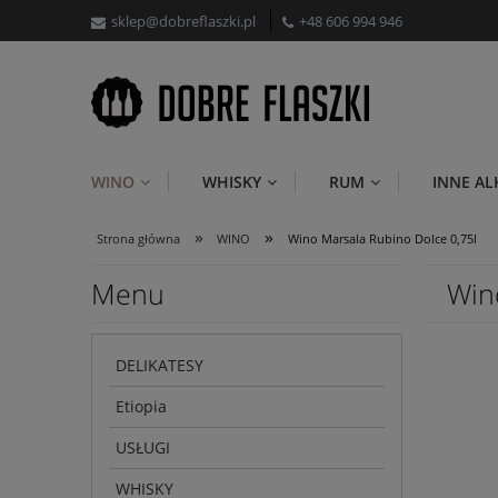
sklep@dobreflaszki.pl
+48 606 994 946
WINO
WHISKY
RUM
INNE A
»
»
Strona główna
WINO
Wino Marsala Rubino Dolce 0,75l
Menu
Win
DELIKATESY
Etiopia
USŁUGI
WHISKY