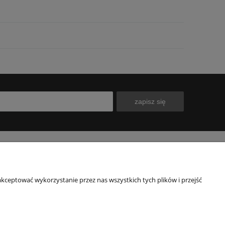
zapisz się
INFORMACJE
O NAS
kceptować wykorzystanie przez nas wszystkich tych plików i przejść
Polityka prywatności
Kontakt
Blog
Nasz sklep
wy
O firmie