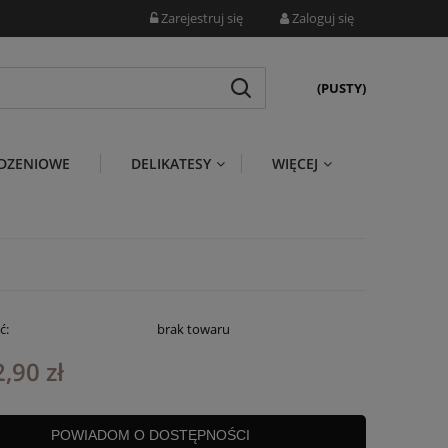
Zarejestruj się
Zaloguj się
(PUSTY)
DZENIOWE
DELIKATESY
WIĘCEJ
ć:
brak towaru
,90 zł
POWIADOM O DOSTĘPNOŚCI