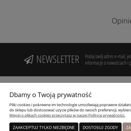
Opini
NEWSLETTER
Podaj swój adres e-mail, je
informacje o nowościach i 
Dbamy o Twoją prywatność
Pliki cookies i pokrewne im technologie umożliwiają poprawne działa
Potrzebujesz pomocy? Zadzwoń!
R
do sklepu lub dostosować użycie plików do swoich preferencji, wybiera
+48 606 994 946
Więcej o plikach cookies przeczytasz w naszej Polityce prywatności.
Z
Nasz sklep:
ZAAKCEPTUJ TYLKO NIEZBĘDNE
DOSTOSUJ ZGODY
ZA