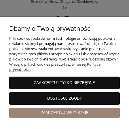
Pruszków, Nowa Stacja, ul. Sienkiewicza
19
Dbamy o Twoją prywatność
POMOC
Pliki cookies i pokrewne im technologie umożliwiają poprawne
działanie strony i pomagają nam dostosować ofertę do Twoich
potrzeb. Możesz zaakceptować wykorzystanie przez nas
wszystkich tych plików i przejść do sklepu lub dostosować użycie
MOJE KONTO
plików do swoich preferencji, wybierając opcję "Dostosuj zgody".
Więcej o plikach cookies przeczytasz w naszej Polityce
prywatności.
PŁATNOŚCI I DOSTAWA
ZAAKCEPTUJ TYLKO NIEZBĘDNE
INFORMACJE
DOSTOSUJ ZGODY
ZAAKCEPTUJ WSZYSTKIE
O NAS