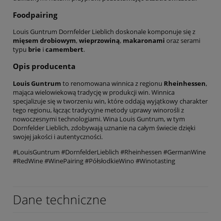
Foodpairing
Louis Guntrum Dornfelder Lieblich doskonale komponuje się z
mięsem drobiowym
,
wieprzowiną
,
makaronami
oraz serami
typu
brie
i
camembert
.
Opis producenta
Louis Guntrum
to renomowana winnica z regionu
Rheinhessen
,
mająca wielowiekową tradycję w produkcji win. Winnica
specjalizuje się w tworzeniu win, które oddają wyjątkowy charakter
tego regionu, łącząc tradycyjne metody uprawy winorośli z
nowoczesnymi technologiami. Wina Louis Guntrum, w tym
Dornfelder Lieblich, zdobywają uznanie na całym świecie dzięki
swojej jakości i autentyczności.
#LouisGuntrum #DornfelderLieblich #Rheinhessen #GermanWine
#RedWine #WinePairing #PółsłodkieWino #Winotasting
Dane techniczne