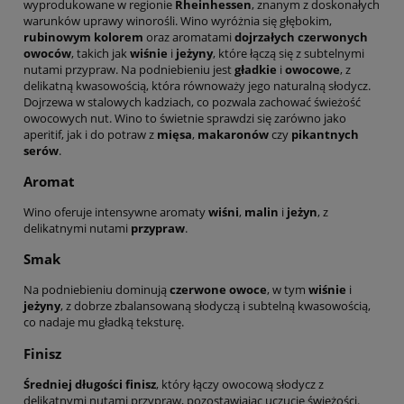
wyprodukowane w regionie
Rheinhessen
, znanym z doskonałych
warunków uprawy winorośli. Wino wyróżnia się głębokim,
rubinowym kolorem
oraz aromatami
dojrzałych czerwonych
owoców
, takich jak
wiśnie
i
jeżyny
, które łączą się z subtelnymi
nutami przypraw. Na podniebieniu jest
gładkie
i
owocowe
, z
delikatną kwasowością, która równoważy jego naturalną słodycz.
Dojrzewa w stalowych kadziach, co pozwala zachować świeżość
owocowych nut. Wino to świetnie sprawdzi się zarówno jako
aperitif, jak i do potraw z
mięsa
,
makaronów
czy
pikantnych
serów
.
Aromat
Wino oferuje intensywne aromaty
wiśni
,
malin
i
jeżyn
, z
delikatnymi nutami
przypraw
.
Smak
Na podniebieniu dominują
czerwone owoce
, w tym
wiśnie
i
jeżyny
, z dobrze zbalansowaną słodyczą i subtelną kwasowością,
co nadaje mu gładką teksturę.
Finisz
Średniej długości finisz
, który łączy owocową słodycz z
delikatnymi nutami przypraw, pozostawiając uczucie świeżości.