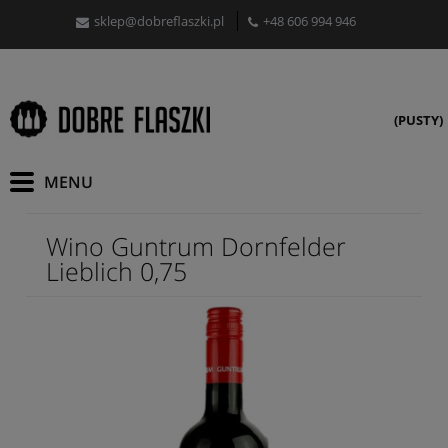
sklep@dobreflaszki.pl
+48 606 994 946
(PUSTY)
Wino Guntrum Dornfelder
Lieblich 0,75