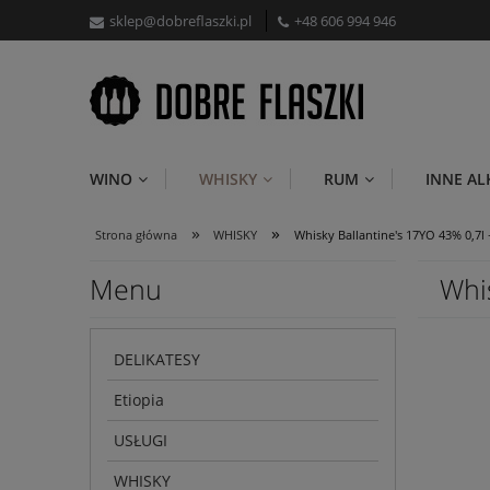
sklep@dobreflaszki.pl
+48 606 994 946
WINO
WHISKY
RUM
INNE A
»
»
Strona główna
WHISKY
Whisky Ballantine's 17YO 43% 0,7l 
Menu
Whis
DELIKATESY
Etiopia
USŁUGI
WHISKY