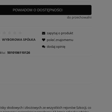
POWIADOM O DOSTĘPNOŚCI
do przechowalni
zapytaj o produkt
:
WYBOROWA SPÓŁKA
poleć znajomemu
dodaj opinię
ktu:
5010106110126
sky słodowych i zbożowych ze wszystkich rejonów Szkocji, co
 pierwsza i najczęściej nagradzana 17-letnia szkocka whisky