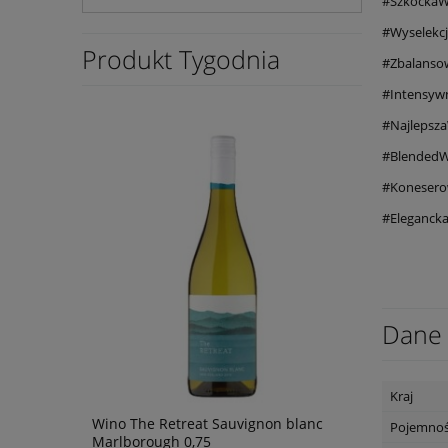
#SzkockaW
#Wyselekc
Produkt Tygodnia
#Zbalans
#Intensyw
#Najlepsz
#BlendedW
#Konesero
#Eleganck
Dane 
Kraj
lot 0,75L
Wino The Retreat Sauvignon blanc
Wino Bonfil
Pojemno
Marlborough 0,75