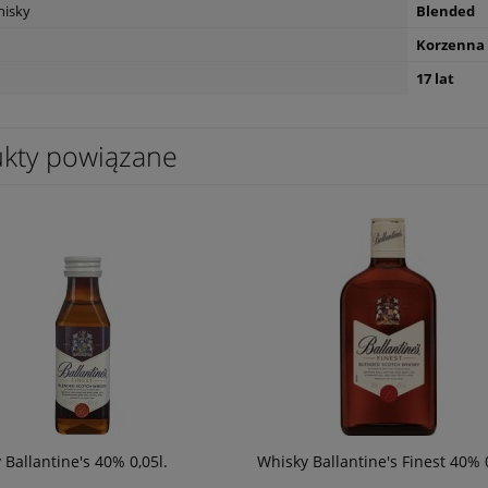
hisky
Blended
59,90 zł
powiad
dostępn
Korzenna
17 lat
kty powiązane
 Ballantine's 40% 0,05l.
Whisky Ballantine's Finest 40% 0