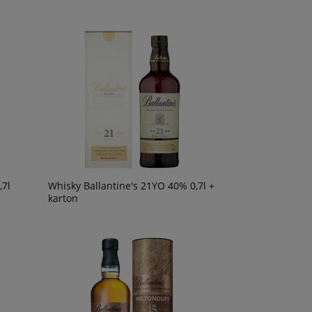
,7l
Whisky Ballantine's 21YO 40% 0,7l +
karton