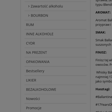
typu Blend
Zawartość alkoholu
AROMAT:
BOURBON
Aromat Bal
RUM
przypraw i
SMAK:
INNE ALKOHOLE
Smak Ballan
CYDR
suszonych 
NA PREZENT
FINISZ:
Finisz tej 
OPAKOWANIA
owoców. Po
Bestsellery
Whisky Bal
najmniej 1
LIKIER
jako symbol
Hasztagi:
BEZALKOHOLOWE
#Ballantin
Nowości
#17YearsO
Promocje