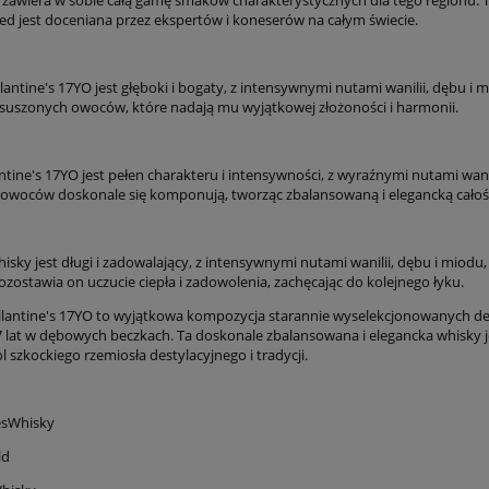
ed jest doceniana przez ekspertów i koneserów na całym świecie.
lantine's 17YO jest głęboki i bogaty, z intensywnymi nutami wanilii, dębu 
 suszonych owoców, które nadają mu wyjątkowej złożoności i harmonii.
tine's 17YO jest pełen charakteru i intensywności, z wyraźnymi nutami wanil
owoców doskonale się komponują, tworząc zbalansowaną i elegancką całoś
whisky jest długi i zadowalający, z intensywnymi nutami wanilii, dębu i mio
zostawia on uczucie ciepła i zadowolenia, zachęcając do kolejnego łyku.
lantine's 17YO to wyjątkowa kompozycja starannie wyselekcjonowanych des
7 lat w dębowych beczkach. Ta doskonale zbalansowana i elegancka whisky j
 szkockiego rzemiosła destylacyjnego i tradycji.
esWhisky
ld