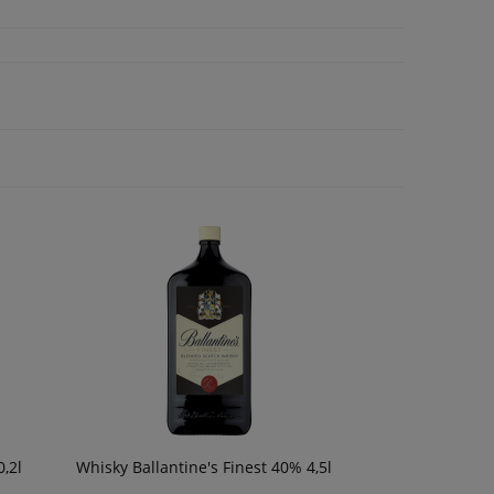
49,90 zł
49,90 zł
om o
ości
,2l
Whisky Ballantine's Finest 40% 4,5l