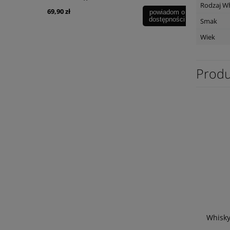
Rodzaj W
69,90 zł
49,90 zł
powiadom o
dostępności
Smak
Wiek
Produ
Whisky