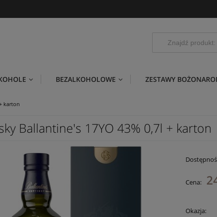
LKOHOLE
BEZALKOHOLOWE
ZESTAWY BOŻONARO
+ karton
ky Ballantine's 17YO 43% 0,7l + karton
Dostępnoś
2
Cena:
Okazja: