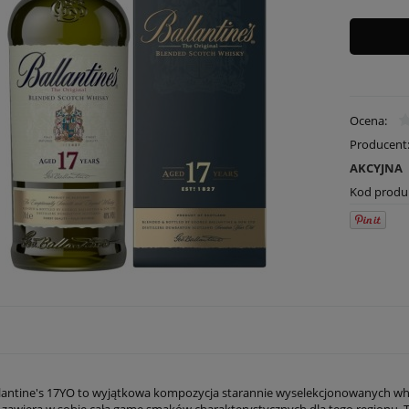
Ocena:
Producent
AKCYJNA
Kod produ
lantine's 17YO to wyjątkowa kompozycja starannie wyselekcjonowanych whi
e zawiera w sobie całą gamę smaków charakterystycznych dla tego regionu. Ta