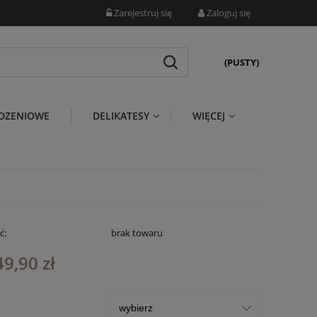
Zarejestruj się
Zaloguj się
(PUSTY)
DZENIOWE
DELIKATESY
WIĘCEJ
ć:
brak towaru
49,90 zł