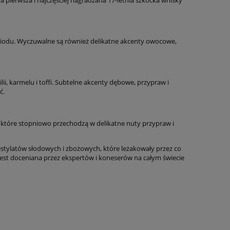
i miodu. Wyczuwalne są również delikatne akcenty owocowe,
ii, karmelu i toffi. Subtelne akcenty dębowe, przypraw i
ć.
du, które stopniowo przechodzą w delikatne nuty przypraw i
tylatów słodowych i zbożowych, które leżakowały przez co
est doceniana przez ekspertów i koneserów na całym świecie