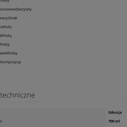
hisky
jonowaneDestylaty
owanySmak
naNuty
aWhisky
hisky
wieWhisky
aKompozycja
techniczne
Szkocja
s L'Esparrou Rose 0,75L
Wino Tagaro Passo del Sud
ść
700 ml
Negroamaro/primitivo 0,75l