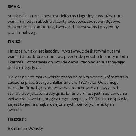
SMAK:
Smak Ballantine's Finest jest delikatny i łagodny, z wyraźną nutą
wanilii i miodu. Subtelne akcenty owocowe, zbożowe i dębowe
doskonale się komponują, tworząc zbalansowany i przyjemny
profil smakowy.
FINISZ:
Finisz tej whisky jest łagodny i wytrawny, z delikatnymi nutami
wanilii i dębu, które stopniowo przechodzą w subtelne nuty miodu
i karmelu. Pozostawia on uczucie ciepła i zadowolenia, zachęcając
do kolejnego łyku.
Ballantine's to marka whisky znana na całym świecie, która została
założona przez George'a Ballantine'a w 1827 roku. Od samego
początku firma była zobowiązana do zachowania najwyższych
standardów jakości i tradycji. Ballantine's Finest jest nieprzerwanie
wytwarzana według oryginalnego przepisu z 1910 roku, co sprawia,
że jest to jedna z najbardziej znanych i cenionych whisky na
świecie.
Hasztagi:
#BallantinesWhisky