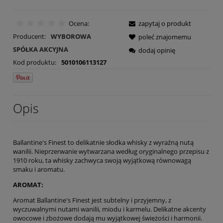
Ocena:
zapytaj o produkt
Producent:
WYBOROWA
poleć znajomemu
SPÓŁKA AKCYJNA
dodaj opinię
Kod produktu:
5010106113127
Opis
Ballantine's Finest to delikatnie słodka whisky z wyraźną nutą
wanilii. Nieprzerwanie wytwarzana według oryginalnego przepisu z
1910 roku, ta whisky zachwyca swoją wyjątkową równowagą
smaku i aromatu.
AROMAT:
Aromat Ballantine's Finest jest subtelny i przyjemny, z
wyczuwalnymi nutami wanilii, miodu i karmelu. Delikatne akcenty
owocowe i zbożowe dodają mu wyjątkowej świeżości i harmonii.