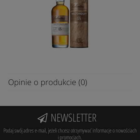
Opinie o produkcie (0)
NEWSLETTER
Podaj swój adres e-mail, jeżeli chcesz otrzymywać informacje o nowościach
i promocjach.