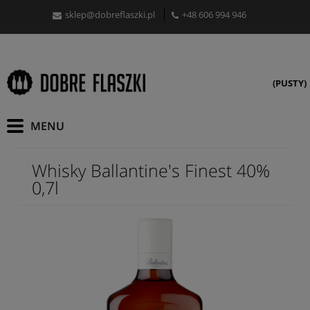
sklep@dobreflaszki.pl
+48 606 994 946
(PUSTY)
Whisky Ballantine's Finest 40%
0,7l