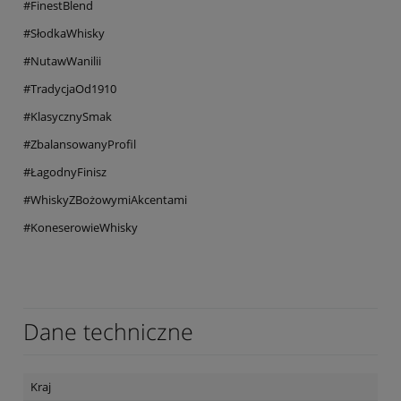
#FinestBlend
#SłodkaWhisky
#NutawWanilii
#TradycjaOd1910
#KlasycznySmak
#ZbalansowanyProfil
#ŁagodnyFinisz
#WhiskyZBożowymiAkcentami
#KoneserowieWhisky
Dane techniczne
Kraj