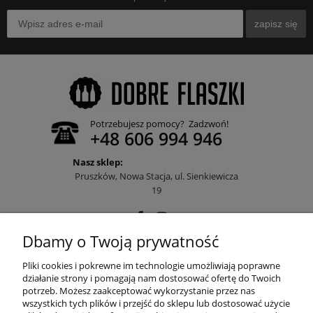
zapisz się
Potrzebujesz pomocy? Zadzwoń!
+48 606 994 946
Nasz sklep:
Pruszków, Nowa Stacja, ul. Sienkiewicza
19
Dbamy o Twoją prywatność
POMOC
Pliki cookies i pokrewne im technologie umożliwiają poprawne
działanie strony i pomagają nam dostosować ofertę do Twoich
potrzeb. Możesz zaakceptować wykorzystanie przez nas
wszystkich tych plików i przejść do sklepu lub dostosować użycie
MOJE KONTO