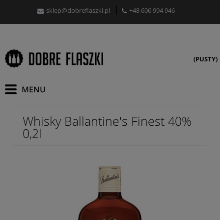
sklep@dobreflaszki.pl
+48 606 994 946
(PUSTY)
Whisky Ballantine's Finest 40%
0,2l