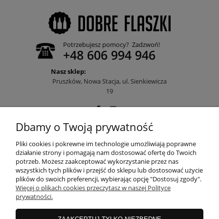
Potrzebujesz pomocy? Zadzwoń!
+48 606 994 946
Nasz sklep:
Pruszków, Nowa Stacja, ul. Sienkiewicza
19
Dbamy o Twoją prywatność
POMOC
Pliki cookies i pokrewne im technologie umożliwiają poprawne
działanie strony i pomagają nam dostosować ofertę do Twoich
potrzeb. Możesz zaakceptować wykorzystanie przez nas
wszystkich tych plików i przejść do sklepu lub dostosować użycie
MOJE KONTO
plików do swoich preferencji, wybierając opcję "Dostosuj zgody".
Więcej o plikach cookies przeczytasz w naszej Polityce
prywatności.
PŁATNOŚCI I DOSTAWA