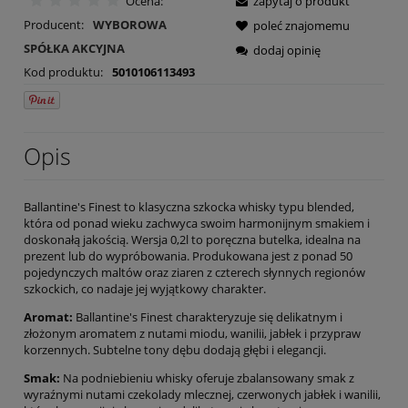
Ocena:
zapytaj o produkt
Producent:
WYBOROWA
poleć znajomemu
SPÓŁKA AKCYJNA
dodaj opinię
Kod produktu:
5010106113493
Opis
Ballantine's Finest to klasyczna szkocka whisky typu blended,
która od ponad wieku zachwyca swoim harmonijnym smakiem i
doskonałą jakością. Wersja 0,2l to poręczna butelka, idealna na
prezent lub do wypróbowania. Produkowana jest z ponad 50
pojedynczych maltów oraz ziaren z czterech słynnych regionów
szkockich, co nadaje jej wyjątkowy charakter.
Aromat:
Ballantine's Finest charakteryzuje się delikatnym i
złożonym aromatem z nutami miodu, wanilii, jabłek i przypraw
korzennych. Subtelne tony dębu dodają głębi i elegancji.
Smak:
Na podniebieniu whisky oferuje zbalansowany smak z
wyraźnymi nutami czekolady mlecznej, czerwonych jabłek i wanilii,