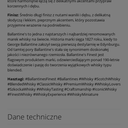
które harmonijnie łączą się z delikatnymi akcentami przypraw
korzennych i dębu.
Finisz:
Średnio długi finisz z nutami wanilii i dębu, z delikatną
słodyczą i lekkim, pieprznym akcentem, który pozostawia
przyjemne wrażenie na podniebieniu.
Ballantine's to jedna z najstarszych i najbardziej renomowanych
marek whisky na świecie. Historia marki sięga 1827 roku, kiedy to
George Ballantine założył swoją pierwszą destylarnię w Edynburgu.
Od tamtej pory Ballantine's stała się synonimem doskonałej
jakości i niezrównanego rzemiosła. Ballantine's Finest jest
flagowym produktem marki, odzwierciedlającym ponad 190-letnie
doświadczenie i pasję do tworzenia wyjątkowych whisky typu
blended.
Hasztagi:
#BallantinesFinest #Ballantines #Whisky #ScotchWhisky
#BlendedWhisky #ClassicWhisky #PremiumWhisky #WhiskyLovers
#SzkockaWhisky #WhiskyTasting #Craftsmanship #IconicWhisky
#FinestWhisky #WhiskyExperience #WhiskyMiniature
Dane techniczne