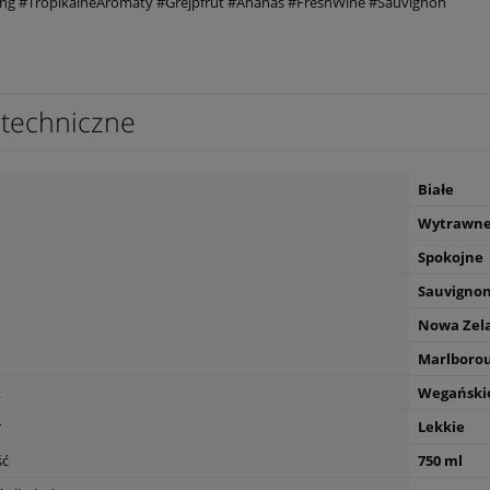
ng #TropikalneAromaty #Grejpfrut #Ananas #FreshWine #Sauvignon
techniczne
Białe
Wytrawn
Spokojne
Sauvignon
Nowa Zel
Marlboro
t
Wegański
r
Lekkie
ść
750 ml