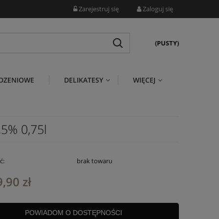
Zarejestruj się
Zaloguj się
(PUSTY)
DZENIOWE
DELIKATESY
WIĘCEJ
5% 0,75l
ć:
brak towaru
,90 zł
POWIADOM O DOSTĘPNOŚCI