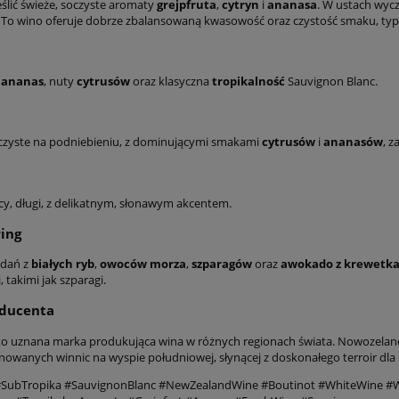
ślić świeże, soczyste aromaty
grejpfruta
,
cytryn
i
ananasa
. W ustach wyc
To wino oferuje dobrze zbalansowaną kwasowość oraz czystość smaku, typ
,
ananas
, nuty
cytrusów
oraz klasyczna
tropikalność
Sauvignon Blanc.
oczyste na podniebieniu, z dominującymi smakami
cytrusów
i
ananasów
, 
cy, długi, z delikatnym, słonawym akcentem.
ing
 dań z
białych ryb
,
owoców morza
,
szparagów
oraz
awokado z krewetk
takimi jak szparagi.
oducenta
o uznana marka produkująca wina w różnych regionach świata. Nowozeland
nowanych winnic na wyspie południowej, słynącej z doskonałego terroir dla
 #SubTropika #SauvignonBlanc #NewZealandWine #Boutinot #WhiteWine 