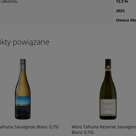
 alkoholu
12,5 %
2023
Owoce Mo
etreat Sauvignon blanc
Wino Tagaro Pinataro Primitivo di
h 0,75
Manduria 0,75
kty powiązane
56,90 zł
powiadom o
powiad
dostępności
dostępn
ahuna Sauvignon Blanc 0,75l
Wino Tahuna Reserve Sauvigno
Blanc 0,75l.