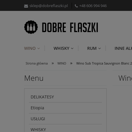
sklep@dobreflaszki.pl
+48 606 994 946
WINO
WHISKY
RUM
INNE A
»
»
Strona główna
WINO
Wino Sub Tropica Sauvignon Blanc 2
Menu
Win
DELIKATESY
Etiopia
USŁUGI
WHISKY