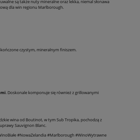
zuwalne są także nuty mineralne oraz lekka, niemal słonawa
ową dla win regionu Marlborough.
zakończone czystym, mineralnym finiszem.
ami
. Doskonale komponuje się również z grillowanymi
zkie wina od Boutinot, w tym Sub Tropika, pochodzą z
 uprawy Sauvignon Blanc.
#WinoBiałe #NowaZelandia #Marlborough #WinoWytrawne