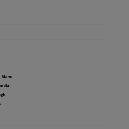
e
 Blanc
andia
ugh
e