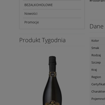
#FoodPairi
BEZALKOHOLOWE
Nowości
Promocje
Dane 
Produkt Tygodnia
Kolor
Smak
Rodzaj
Szczep
Kraj
Region
Certyfika
Charakte
Pojemno