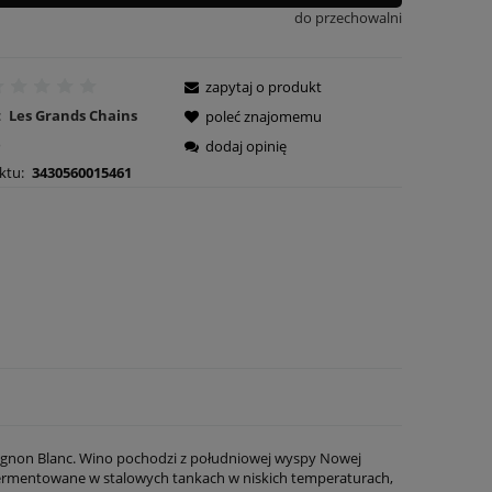
do przechowalni
zapytaj o produkt
:
Les Grands Chains
poleć znajomemu
e
dodaj opinię
ktu:
3430560015461
ignon Blanc. Wino pochodzi z południowej wyspy Nowej
ermentowane w stalowych tankach w niskich temperaturach,