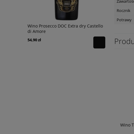
Zawartość
Rocznik
Potrawy
ardonnay
Wino Prosecco DOC Extra dry Castello
Wino The R
di Amore
Marlboroug
Produ
54,90 zł
69,90 zł
Wino T