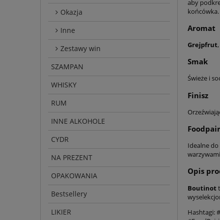
aby podkre
końcówka. 
Okazja
Aromat
Inne
Grejpfrut
Zestawy win
Smak
SZAMPAN
Świeże i s
WHISKY
Finisz
RUM
Orzeźwiają
INNE ALKOHOLE
Foodpair
CYDR
Idealne do
warzywami, 
NA PREZENT
Opis pr
OPAKOWANIA
Boutinot
t
Bestsellery
wyselekcjo
LIKIER
Hashtagi: