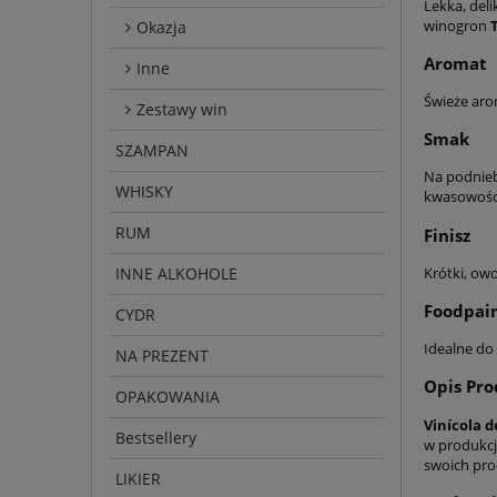
Lekka, deli
winogron
Okazja
Aromat
Inne
Świeże ar
Zestawy win
Smak
SZAMPAN
Na podnieb
WHISKY
kwasowości
RUM
Finisz
INNE ALKOHOLE
Krótki, ow
Foodpair
CYDR
Idealne do 
NA PREZENT
Opis Pr
OPAKOWANIA
Vinícola d
Bestsellery
w produkcj
swoich pro
LIKIER