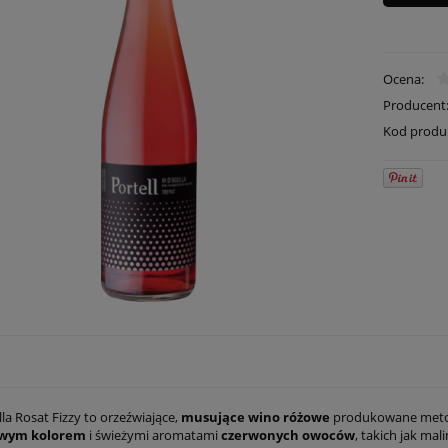
Ocena:
Producent
Kod produ
lla Rosat Fizzy to orzeźwiające,
musujące wino różowe
produkowane metodą
owym kolorem
i świeżymi aromatami
czerwonych owoców
, takich jak mal