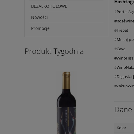
Hashtagi
BEZALKOHOLOWE
#PortellAgu
Nowości
#RoséWin
Promocje
#Trepat
#Musując
Produkt Tygodnia
#Cava
#WinoHisz
#WinoNaL
#Degustac
#ZakupWin
Dane 
Kolor