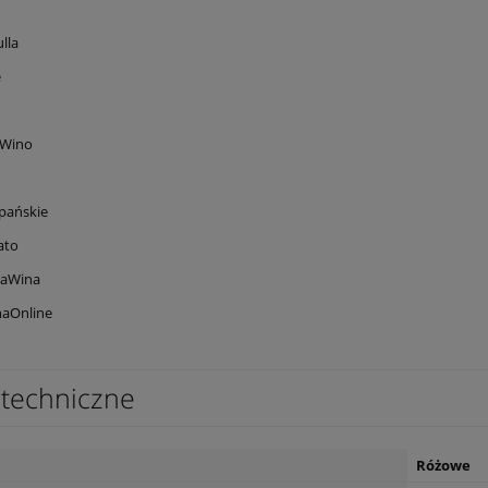
lla
e
eWino
pańskie
ato
jaWina
aOnline
techniczne
Różowe