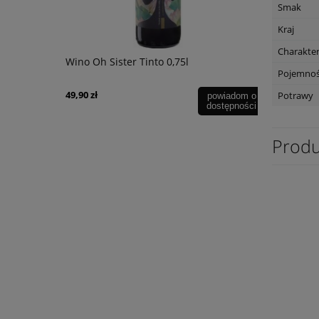
Smak
Kraj
Charakte
ardonnay
Wino Oh Sister Tinto 0,75l
Wino Prose
Pojemno
di Amore
49,90 zł
54,90 zł
Potrawy
powiadom o
dostępności
Produ