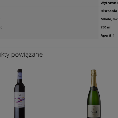
Wytrawn
Hiszpania
r
Młode, św
cco DOC Extra dry Castello
Degustacja Champagne
ść
750 ml
120,00 zł
Aperitif
powiad
dostępn
kty powiązane