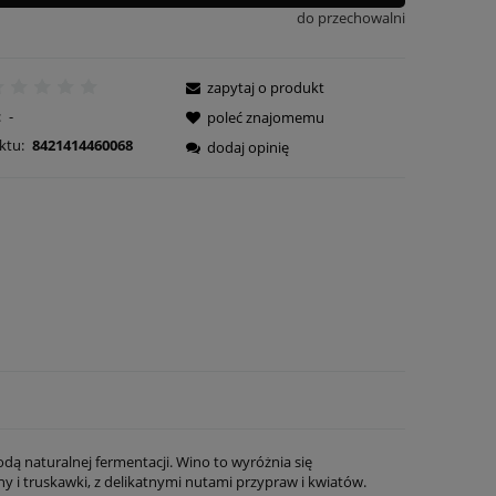
do przechowalni
zapytaj o produkt
:
-
poleć znajomemu
ktu:
8421414460068
dodaj opinię
 naturalnej fermentacji. Wino to wyróżnia się
iny i truskawki, z delikatnymi nutami przypraw i kwiatów.