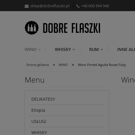
sklep@dobreflaszki.pl
+48 606 994 946
WINO
WHISKY
RUM
INNE A
»
»
Strona główna
WINO
Wino Portell Agulla Rosat Fizzy
Menu
Wino
DELIKATESY
Etiopia
USŁUGI
WHISKY