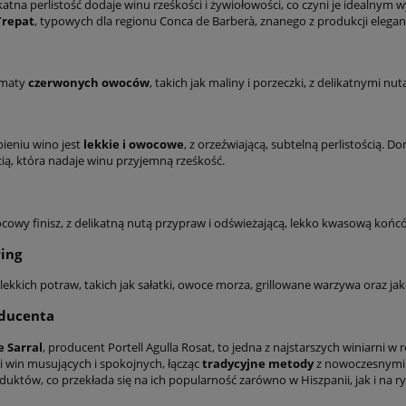
katna perlistość dodaje winu rześkości i żywiołowości, co czyni je idealnym
Trepat
, typowych dla regionu Conca de Barberà, znanego z produkcji elega
omaty
czerwonych owoców
, takich jak maliny i porzeczki, z delikatnymi n
ieniu wino jest
lekkie i owocowe
, z orzeźwiającą, subtelną perlistością.
ą, która nadaje winu przyjemną rześkość.
ocowy finisz, z delikatną nutą przypraw i odświeżającą, lekko kwasową końc
ing
lekkich potraw, takich jak sałatki, owoce morza, grillowane warzywa oraz ja
oducenta
e Sarral
, producent Portell Agulla Rosat, to jedna z najstarszych winiarni w 
i win musujących i spokojnych, łącząc
tradycyjne metody
z nowoczesnymi t
duktów, co przekłada się na ich popularność zarówno w Hiszpanii, jak i na