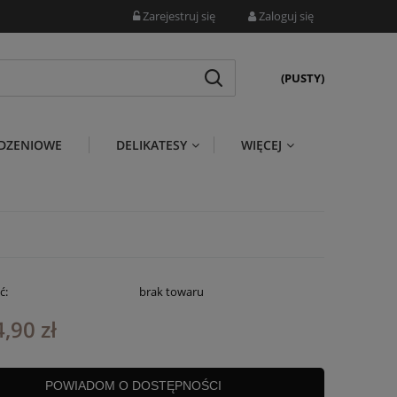
Zarejestruj się
Zaloguj się
(PUSTY)
DZENIOWE
DELIKATESY
WIĘCEJ
ć:
brak towaru
,90 zł
POWIADOM O DOSTĘPNOŚCI