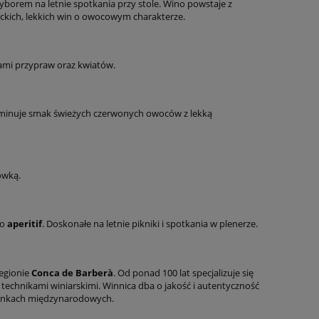
 wyborem na letnie spotkania przy stole. Wino powstaje z
nckich, lekkich win o owocowym charakterze.
utami przypraw oraz kwiatów.
 Dominuje smak świeżych czerwonych owoców z lekką
ówką.
ko
aperitif
. Doskonałe na letnie pikniki i spotkania w plenerze.
regionie
Conca de Barberà
. Od ponad 100 lat specjalizuje się
echnikami winiarskimi. Winnica dba o jakość i autentyczność
 rynkach międzynarodowych.